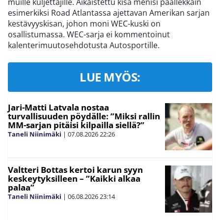
muille kuljettajille. Aikaistettu kisa menisi päällekkäin
esimerkiksi Road Atlantassa ajettavan Amerikan sarjan
kestävyyskisan, johon moni WEC-kuski on
osallistumassa. WEC-sarja ei kommentoinut
kalenterimuutosehdotusta Autosportille.
LUE MYÖS:
Jari-Matti Latvala nostaa
turvallisuuden pöydälle: ”Miksi rallin
MM-sarjan pitäisi kilpailla siellä?”
Taneli Niinimäki
|
07.08.2026
22:26
Valtteri Bottas kertoi karun syyn
keskeytyksilleen – ”Kaikki alkaa
palaa”
Taneli Niinimäki
|
06.08.2026
23:14