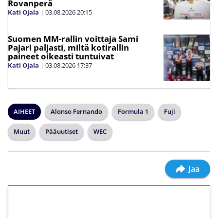
Rovanperä
Kati Ojala
|
03.08.2026
20:15
Suomen MM-rallin voittaja Sami
Pajari paljasti, miltä kotirallin
paineet oikeasti tuntuivat
Kati Ojala
|
03.08.2026
17:37
AIHEET
Alonso Fernando
Formula 1
Fuji
Muut
Pääuutiset
WEC
Jaa
1€ = 10€ arvosta