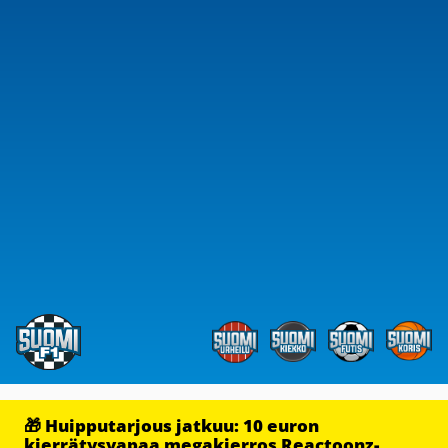
🎁 Huipputarjous jatkuu: 10 euron
kierrätysvapaa megakierros Reactoonz-