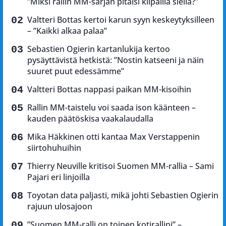
”Miksi rallin MM-sarjan pitäisi kilpailla siellä?”
Valtteri Bottas kertoi karun syyn keskeytyksilleen
– ”Kaikki alkaa palaa”
Sebastien Ogierin kartanlukija kertoo
pysäyttävistä hetkistä: ”Nostin katseeni ja näin
suuret puut edessämme”
Valtteri Bottas nappasi paikan MM-kisoihin
Rallin MM-taistelu voi saada ison käänteen –
kauden päätöskisa vaakalaudalla
Mika Häkkinen otti kantaa Max Verstappenin
siirtohuhuihin
Thierry Neuville kritisoi Suomen MM-rallia – Sami
Pajari eri linjoilla
Toyotan data paljasti, mikä johti Sebastien Ogierin
rajuun ulosajoon
”Suomen MM-ralli on toinen kotirallini” –