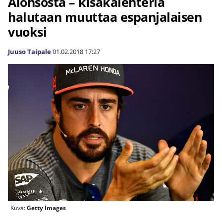
Alonsosta – kisakalenteria
halutaan muuttaa espanjalaisen
vuoksi
Juuso Taipale
01.02.2018
17:27
Kuva:
Getty Images