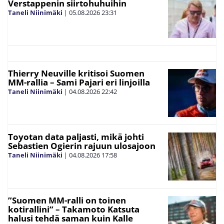
Verstappenin siirtohuhuihin
Taneli Niinimäki
|
05.08.2026
23:31
Thierry Neuville kritisoi Suomen
MM-rallia – Sami Pajari eri linjoilla
Taneli Niinimäki
|
04.08.2026
22:42
Toyotan data paljasti, mikä johti
Sebastien Ogierin rajuun ulosajoon
Taneli Niinimäki
|
04.08.2026
17:58
”Suomen MM-ralli on toinen
kotirallini” – Takamoto Katsuta
halusi tehdä saman kuin Kalle