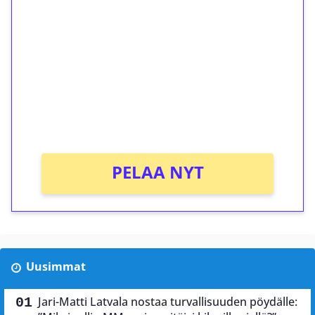
ilmaiskierroksia ilman
kierrätystä!
Talleta 1€
Saat heti 50 ilmaiskierrosta Tuohi 1000 -
peliin (arvo 0,20€ per kierros)!
Ei kierrätysvaatimusta!
PELAA NYT
Uusimmat
Jari-Matti Latvala nostaa turvallisuuden pöydälle: