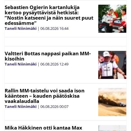
Sebastien Ogierin kartanlukija
kertoo pysäyttävistä hetkistä:
”Nostin katseeni ja näin suuret puut
edessämme”
Taneli Niinimäki
|
06.08.2026
16:44
Valtteri Bottas nappasi paikan MM-
kisoihin
Taneli Niinimäki
|
06.08.2026
12:49
Rallin MM-taistelu voi saada ison
käänteen – kauden päätöskisa
vaakalaudalla
Taneli Niinimäki
|
06.08.2026
00:07
Mika Häkkinen otti kantaa Max