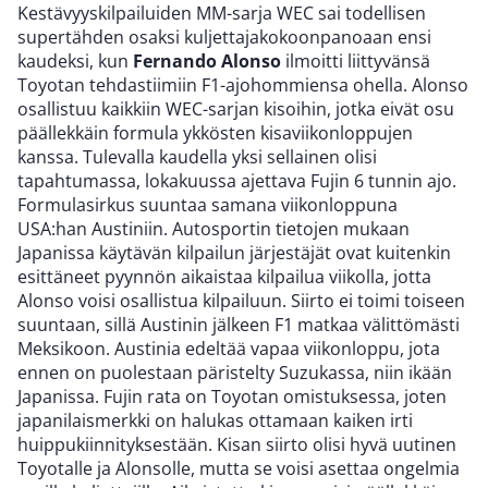
Kestävyyskilpailuiden MM-sarja WEC sai todellisen
supertähden osaksi kuljettajakokoonpanoaan ensi
kaudeksi, kun
Fernando Alonso
ilmoitti liittyvänsä
Toyotan tehdastiimiin F1-ajohommiensa ohella. Alonso
osallistuu kaikkiin WEC-sarjan kisoihin, jotka eivät osu
päällekkäin formula ykkösten kisaviikonloppujen
kanssa. Tulevalla kaudella yksi sellainen olisi
tapahtumassa, lokakuussa ajettava Fujin 6 tunnin ajo.
Formulasirkus suuntaa samana viikonloppuna
USA:han Austiniin. Autosportin tietojen mukaan
Japanissa käytävän kilpailun järjestäjät ovat kuitenkin
esittäneet pyynnön aikaistaa kilpailua viikolla, jotta
Alonso voisi osallistua kilpailuun. Siirto ei toimi toiseen
suuntaan, sillä Austinin jälkeen F1 matkaa välittömästi
Meksikoon. Austinia edeltää vapaa viikonloppu, jota
ennen on puolestaan päristelty Suzukassa, niin ikään
Japanissa. Fujin rata on Toyotan omistuksessa, joten
japanilaismerkki on halukas ottamaan kaiken irti
huippukiinnityksestään. Kisan siirto olisi hyvä uutinen
Toyotalle ja Alonsolle, mutta se voisi asettaa ongelmia