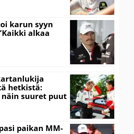
toi karun syyn
”Kaikki alkaa
kartanlukija
ä hetkistä:
a näin suuret puut
ppasi paikan MM-