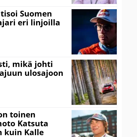
itisoi Suomen
ari eri linjoilla
ti, mikä johti
rajuun ulosajoon
on toinen
amoto Katsuta
 kuin Kalle