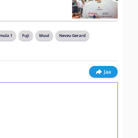
mula 1
Fuji
Muut
Neveu Gerard
Jaa
ilmaiskierroksia ilman
osta Tuohi 1000 -peliin (arvo 0,20€ per