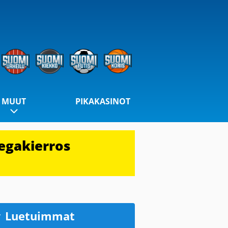
MUUT
PIKAKASINOT
egakierros
Luetuimmat