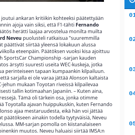
outui ankaran kritiikin kohteeksi päätettyään
nnin ajoja vain siksi, että F1-tähti
Fernando
äätös herätti laajaa arvostelua monilta muilta
rd Neveu
puolusteli ratkaisua ”suuremmilla
ät päättivät siirtää yleensä lokakuun alussa
viikolla eteenpäin. Päätöksen vuoksi kisa ajoittuu
ch SportsCar Championship -sarjan kauden
tos ärsytti suuresti useita WEC-kuskeja, jotka
stua perinteiseen tapaan kumpaankin kilpailuun.
että sarjalla ei ole varaa jättää Alonson kaltaista
jehun mukaan Toyotan riveissä kilpailevaa
sesti tallin kotimaahan Japaniin. – Kuten aina,
essejä. Tämä oli tärkein osa, jonka otimme
ä Toyotalla ajavan huippukuskin, kuten Fernando
lonso ajaa mestaruudesta, eikä hän voi jättää
ovat päätökseen ainakin todella tyytyväisiä, Neveu
lussa. MM-sarjan pomolla on kiistanalaiseen
oinenkin muutos. Neveu haluaisi siirtää IMSA:n