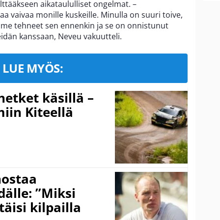
lttääkseen aikataululliset ongelmat. –
vaivaa monille kuskeille. Minulla on suuri toive,
lemme tehneet sen ennenkin ja se on onnistunut
eidän kanssaan, Neveu vakuutteli.
LUE MYÖS:
hetket käsillä –
iin Kiteellä
nostaa
älle: ”Miksi
äisi kilpailla