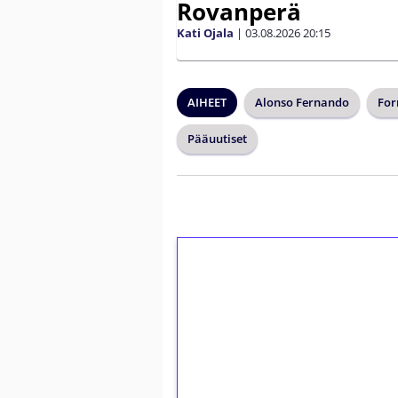
Rovanperä
Kati Ojala
|
03.08.2026
20:15
AIHEET
Alonso Fernando
For
Pääuutiset
1€ = 10€ arvosta 
kierrätystä!
Talleta 1€
Saat heti 50 ilmaiskierr
kierros)!