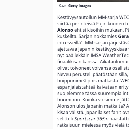
Kuva:
Getty Images
Kestävyysautoilun MM-sarja WEC j
siirtää perinteisiä Fujin kuuden tu
Alonso
ehtisi kisoihin mukaan. P
kuskeilta. Sarjan nokkamies
Gera
intresseillä”. MM-sarjan järjestäv
ajettavaa Japanin kestävyyskisaa 
nyt päällekkäin IMSA WeatherTe
finaalikisan kanssa. Aikataulumuu
olivat toivoneet voivansa osalli
Neveu perusteli päätöstään sillä, 
huippunimeä pois matkasta. WEC-
espanjalaistähteä kaivataan erityi
suojelemme tässä suurempia intr
huomioon. Kuinka voisimme jättä
Alonson ulos Japanin matkalta? A
kisaa välistä. Japanilaiset fanit 
selitteli
Sportscar 365:n
haastatte
ratkaisuun mielessä myös vielä t