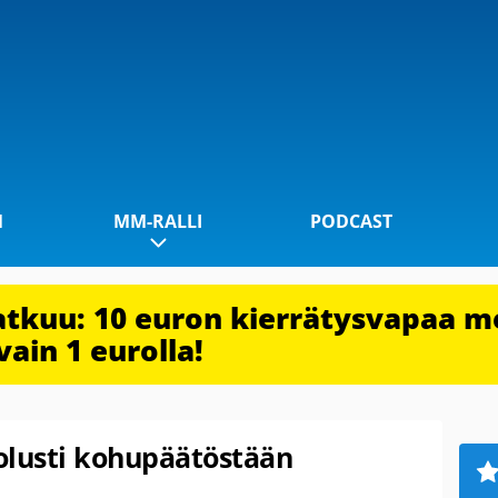
1
MM-RALLI
PODCAST
jatkuu: 10 euron kierrätysvapaa m
vain 1 eurolla!
lusti kohupäätöstään