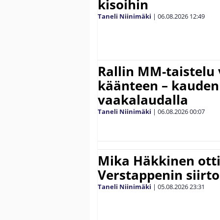
kisoihin
Taneli Niinimäki
|
06.08.2026
12:49
Rallin MM-taistelu 
käänteen – kauden
vaakalaudalla
Taneli Niinimäki
|
06.08.2026
00:07
Mika Häkkinen ott
Verstappenin siirt
Taneli Niinimäki
|
05.08.2026
23:31