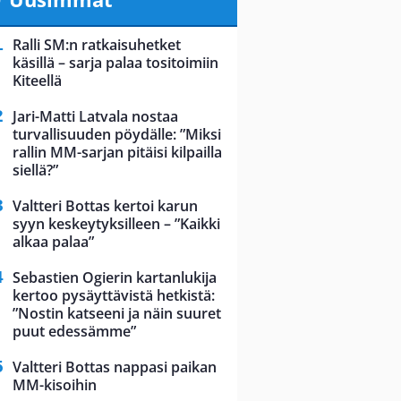
Ralli SM:n ratkaisuhetket
käsillä – sarja palaa tositoimiin
Kiteellä
Jari-Matti Latvala nostaa
turvallisuuden pöydälle: ”Miksi
rallin MM-sarjan pitäisi kilpailla
siellä?”
Valtteri Bottas kertoi karun
syyn keskeytyksilleen – ”Kaikki
alkaa palaa”
Sebastien Ogierin kartanlukija
kertoo pysäyttävistä hetkistä:
”Nostin katseeni ja näin suuret
puut edessämme”
Valtteri Bottas nappasi paikan
MM-kisoihin