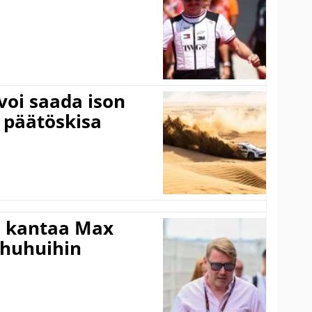
voi saada ison
 päätöskisa
i kantaa Max
ohuhuihin