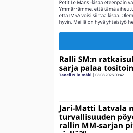
Petit Le Mans -kisaa eteenpäin vä
Ymmärrämme, että tämä aiheuttaa 
että IMSA voisi siirtää kisaa. O
hyvin. Meillä on hyvä yhteistyö h
Ralli SM:n ratkaisu
sarja palaa tositoim
Taneli Niinimäki
|
08.08.2026
00:42
Jari-Matti Latvala 
turvallisuuden pöyd
rallin MM-sarjan pit