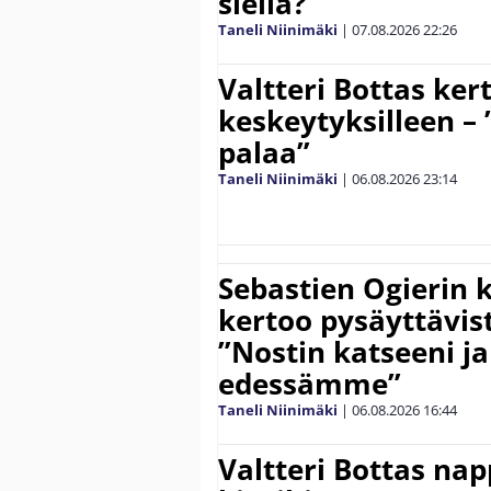
siellä?”
Taneli Niinimäki
|
07.08.2026
22:26
Valtteri Bottas ker
keskeytyksilleen – 
palaa”
Taneli Niinimäki
|
06.08.2026
23:14
Sebastien Ogierin 
kertoo pysäyttävist
”Nostin katseeni j
edessämme”
Taneli Niinimäki
|
06.08.2026
16:44
Valtteri Bottas na