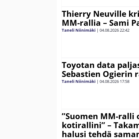
Thierry Neuville kr
MM-rallia – Sami Paj
Taneli Niinimäki
|
04.08.2026
22:42
Toyotan data paljas
Sebastien Ogierin 
Taneli Niinimäki
|
04.08.2026
17:58
”Suomen MM-ralli 
kotirallini” – Tak
halusi tehdä saman