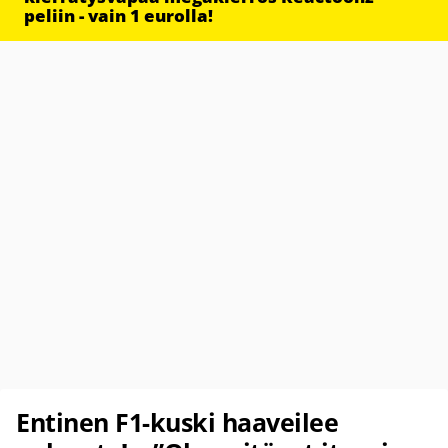
peliin - vain 1 eurolla!
Entinen F1-kuski haaveilee