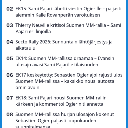
EK15: Sami Pajari lähetti viestin Ogierille – paljasti
aiemmin Kalle Rovanperän varoituksen
Thierry Neuville kritisoi Suomen MM-rallia – Sami
Pajari eri linjoilla
Secto Rally 2026: Sunnuntain lähtöjärjestys ja
aikataulu
EK14: Suomen MM-rallissa draamaa – Evansin
ulosajo avasi Sami Pajarille tilaisuuden
EK17 keskeytetty: Sebastien Ogier ajoi rajusti ulos
Suomen MM-rallissa – kaksikko nousi autosta
omin avuin
EK18: Sami Pajari nousi Suomen MM-rallin
kärkeen ja kommentoi Ogierin tilannetta
Suomen MM-rallissa hurjan ulosajon kokenut
Sebastien Ogier paljasti loppukauden
suunnitelmansa