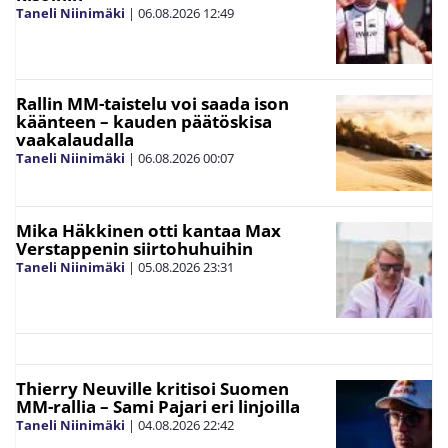
Taneli Niinimäki
|
06.08.2026
12:49
Rallin MM-taistelu voi saada ison
käänteen – kauden päätöskisa
vaakalaudalla
Taneli Niinimäki
|
06.08.2026
00:07
Mika Häkkinen otti kantaa Max
Verstappenin siirtohuhuihin
Taneli Niinimäki
|
05.08.2026
23:31
Thierry Neuville kritisoi Suomen
MM-rallia – Sami Pajari eri linjoilla
Taneli Niinimäki
|
04.08.2026
22:42