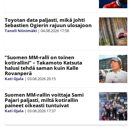
Toyotan data paljasti, mikä johti
Sebastien Ogierin rajuun ulosajoon
Taneli Niinimäki
|
04.08.2026
17:58
”Suomen MM-ralli on toinen
kotirallini” – Takamoto Katsuta
halusi tehdä saman kuin Kalle
Rovanperä
Kati Ojala
|
03.08.2026
20:15
Suomen MM-rallin voittaja Sami
Pajari paljasti, miltä kotirallin
paineet oikeasti tuntuivat
Kati Ojala
|
03.08.2026
17:37