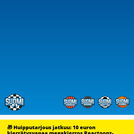
🎁 Huipputarjous jatkuu: 10 euron
kierrätysvapaa megakierros Reactoonz-