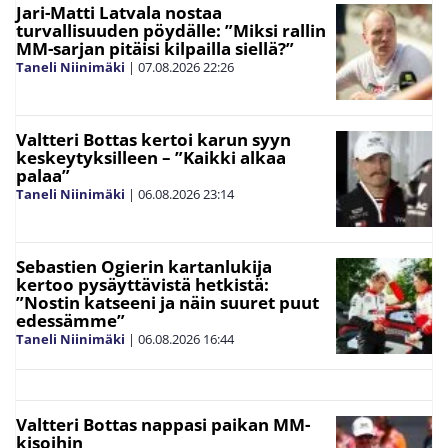
Jari-Matti Latvala nostaa
turvallisuuden pöydälle: ”Miksi rallin
MM-sarjan pitäisi kilpailla siellä?”
Taneli Niinimäki
|
07.08.2026
22:26
Valtteri Bottas kertoi karun syyn
keskeytyksilleen – ”Kaikki alkaa
palaa”
Taneli Niinimäki
|
06.08.2026
23:14
Sebastien Ogierin kartanlukija
kertoo pysäyttävistä hetkistä:
”Nostin katseeni ja näin suuret puut
edessämme”
Taneli Niinimäki
|
06.08.2026
16:44
Valtteri Bottas nappasi paikan MM-
kisoihin