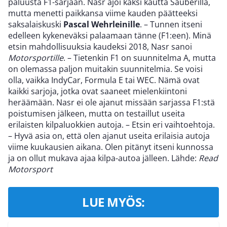
paluusta F1-sarjaan. Nasr ajoi kaksi kautta Sauberilla,
mutta menetti paikkansa viime kauden päätteeksi
saksalaiskuski
Pascal Wehrleinille
. – Tunnen itseni
edelleen kykeneväksi palaamaan tänne (F1:een). Minä
etsin mahdollisuuksia kaudeksi 2018, Nasr sanoi
Motorsportille
. – Tietenkin F1 on suunnitelma A, mutta
on olemassa paljon muitakin suunnitelmia. Se voisi
olla, vaikka IndyCar, Formula E tai WEC. Nämä ovat
kaikki sarjoja, jotka ovat saaneet mielenkiintoni
heräämään. Nasr ei ole ajanut missään sarjassa F1:stä
poistumisen jälkeen, mutta on testaillut useita
erilaisten kilpaluokkien autoja. – Etsin eri vaihtoehtoja.
– Hyvä asia on, että olen ajanut useita erilaisia autoja
viime kuukausien aikana. Olen pitänyt itseni kunnossa
ja on ollut mukava ajaa kilpa-autoa jälleen. Lähde:
Read
Motorsport
LUE MYÖS: