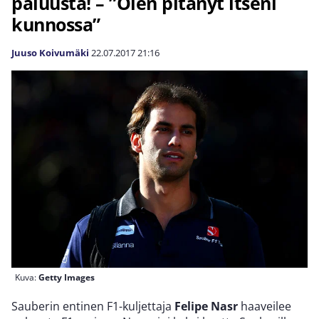
paluusta! – ”Olen pitänyt itseni
kunnossa”
Juuso Koivumäki
22.07.2017
21:16
Kuva:
Getty Images
Sauberin entinen F1-kuljettaja
Felipe Nasr
haaveilee