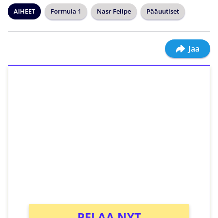
AIHEET
Formula 1
Nasr Felipe
Pääuutiset
Jaa
1€ = 10€ arvosta
ilmaiskierroksia ilman
kierrätystä!
Talleta 1€
Saat heti 50 ilmaiskierrosta Tuohi 1000 -
peliin (arvo 0,20€ per kierros)!
Ei kierrätysvaatimusta!
PELAA NYT