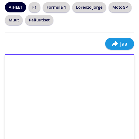
AIHEET
F1
Formula 1
Lorenzo Jorge
MotoGP
Muut
Pääuutiset
Jaa
1€ = 10€ arvosta
ilmaiskierroksia ilman
kierrätystä!
Talleta 1€
Saat heti 50 ilmaiskierrosta Tuohi 1000 -
peliin (arvo 0,20€ per kierros)!
Ei kierrätysvaatimusta!