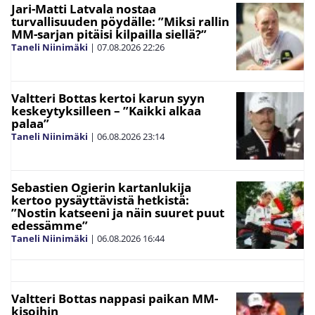
Jari-Matti Latvala nostaa
turvallisuuden pöydälle: ”Miksi rallin
MM-sarjan pitäisi kilpailla siellä?”
Taneli Niinimäki
|
07.08.2026
22:26
Valtteri Bottas kertoi karun syyn
keskeytyksilleen – ”Kaikki alkaa
palaa”
Taneli Niinimäki
|
06.08.2026
23:14
Sebastien Ogierin kartanlukija
kertoo pysäyttävistä hetkistä:
”Nostin katseeni ja näin suuret puut
edessämme”
Taneli Niinimäki
|
06.08.2026
16:44
Valtteri Bottas nappasi paikan MM-
kisoihin