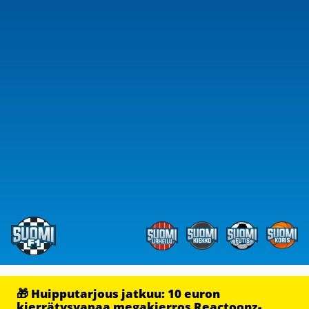
🎁 Huipputarjous jatkuu: 10 euron
kierrätysvapaa megakierros Reactoonz-