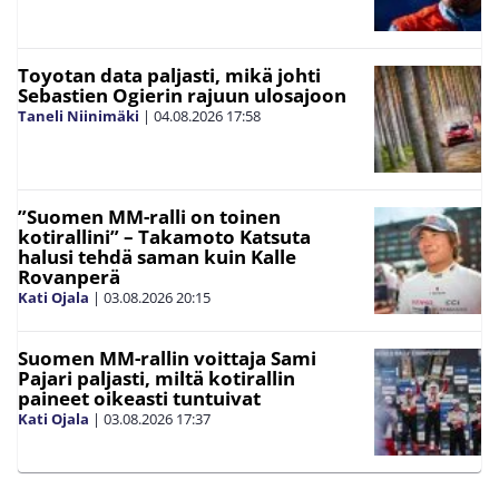
Toyotan data paljasti, mikä johti
Sebastien Ogierin rajuun ulosajoon
Taneli Niinimäki
|
04.08.2026
17:58
”Suomen MM-ralli on toinen
kotirallini” – Takamoto Katsuta
halusi tehdä saman kuin Kalle
Rovanperä
Kati Ojala
|
03.08.2026
20:15
Suomen MM-rallin voittaja Sami
Pajari paljasti, miltä kotirallin
paineet oikeasti tuntuivat
Kati Ojala
|
03.08.2026
17:37