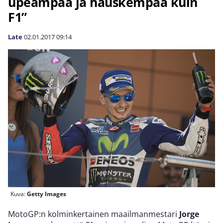
upeampaa ja hauskempaa kuin
F1”
Late
02.01.2017
09:14
Kuva:
Getty Images
MotoGP:n kolminkertainen maailmanmestari
Jorge