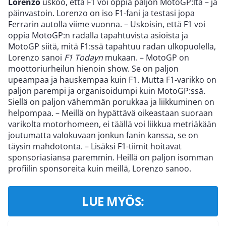
Lorenzo
uskoo, että F1 voi oppia paljon MotoGP:ltä – ja
päinvastoin. Lorenzo on iso F1-fani ja testasi jopa
Ferrarin autolla viime vuonna. – Uskoisin, että F1 voi
oppia MotoGP:n radalla tapahtuvista asioista ja
MotoGP siitä, mitä F1:ssä tapahtuu radan ulkopuolella,
Lorenzo sanoi
F1 Todayn
mukaan. – MotoGP on
moottoriurheilun hienoin show. Se on paljon
upeampaa ja hauskempaa kuin F1. Mutta F1-varikko on
paljon parempi ja organisoidumpi kuin MotoGP:ssä.
Siellä on paljon vähemmän porukkaa ja liikkuminen on
helpompaa. – Meillä on hypättävä oikeastaan suoraan
varikolta motorhomeen, ei täällä voi liikkua metriäkään
joutumatta valokuvaan jonkun fanin kanssa, se on
täysin mahdotonta. – Lisäksi F1-tiimit hoitavat
sponsoriasiansa paremmin. Heillä on paljon isomman
profiilin sponsoreita kuin meillä, Lorenzo sanoo.
LUE MYÖS: