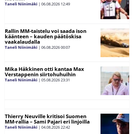
Taneli Niinimäki
|
06.08.2026
12:49
Rallin MM-taistelu voi saada ison
käänteen – kauden päätöskisa
vaakalaudalla
Taneli Niinimäki
|
06.08.2026
00:07
Mika Häkkinen otti kantaa Max
Verstappenin siirtohuhuihin
Taneli Niinimäki
|
05.08.2026
23:31
Thierry Neuville kritisoi Suomen
MM-rallia – Sami Pajari eri linjoilla
Taneli Niinimäki
|
04.08.2026
22:42