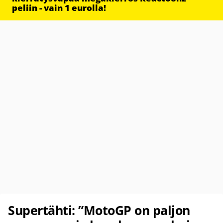
peliin - vain 1 eurolla!
Supertähti: ”MotoGP on paljon