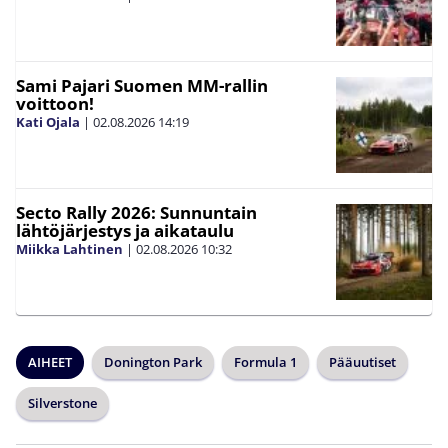
Sami Pajari Suomen MM-rallin
voittoon!
Kati Ojala
|
02.08.2026
14:19
Secto Rally 2026: Sunnuntain
lähtöjärjestys ja aikataulu
Miikka Lahtinen
|
02.08.2026
10:32
AIHEET
Donington Park
Formula 1
Pääuutiset
Silverstone