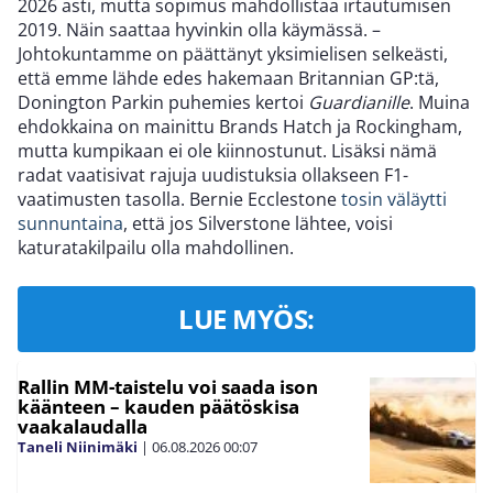
2026 asti, mutta sopimus mahdollistaa irtautumisen
2019. Näin saattaa hyvinkin olla käymässä. –
Johtokuntamme on päättänyt yksimielisen selkeästi,
että emme lähde edes hakemaan Britannian GP:tä,
Donington Parkin puhemies kertoi
Guardianille
. Muina
ehdokkaina on mainittu Brands Hatch ja Rockingham,
mutta kumpikaan ei ole kiinnostunut. Lisäksi nämä
radat vaatisivat rajuja uudistuksia ollakseen F1-
vaatimusten tasolla. Bernie Ecclestone
tosin väläytti
sunnuntaina
, että jos Silverstone lähtee, voisi
katuratakilpailu olla mahdollinen.
LUE MYÖS:
Rallin MM-taistelu voi saada ison
käänteen – kauden päätöskisa
vaakalaudalla
Taneli Niinimäki
|
06.08.2026
00:07