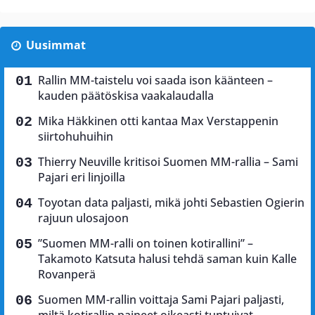
Uusimmat
Rallin MM-taistelu voi saada ison käänteen –
kauden päätöskisa vaakalaudalla
Mika Häkkinen otti kantaa Max Verstappenin
siirtohuhuihin
Thierry Neuville kritisoi Suomen MM-rallia – Sami
Pajari eri linjoilla
Toyotan data paljasti, mikä johti Sebastien Ogierin
rajuun ulosajoon
”Suomen MM-ralli on toinen kotirallini” –
Takamoto Katsuta halusi tehdä saman kuin Kalle
Rovanperä
Suomen MM-rallin voittaja Sami Pajari paljasti,
miltä kotirallin paineet oikeasti tuntuivat