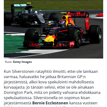
Kuva:
Getty Images
Kun Silverstonen ratayhtiö ilmoitti, ettei ole lainkaan
varmaa, haluavatko he jatkaa Britannian GP:n
järjestämistä, alkoi kova spekulointi mahdollisesta
korvaajasta. Jo tänään selvisi, ettei se ole ainakaan
Donington Park, mitä on pidetty vahvana ehdokkaana
spekulaatioissa. Silverstonella on sopimus kisan
järjestämisestä
Bernie Ecclestonen
kanssa vuoteen