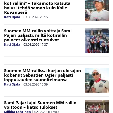
kotirallini” – Takamoto Katsuta
halusi tehdä saman kuin Kalle
Rovanperä
Kati Ojala
|
03.08.2026
20:15
Suomen MM-rallin voittaja Sami
Pajari paljasti, miltä kotirallin
paineet oikeasti tuntuivat
Kati Ojala
|
03.08.2026
17:37
Suomen MM-rallissa hurjan ulosajon
kokenut Sebastien Ogier paljasti
loppukauden suunnitelmansa
Kati Ojala
|
03.08.2026
15:59
Sami Pajari ajoi Suomen MM-rallin
voittoon – katso tulokset
Miikka Lahtinen
|
02.08.2026
16:00