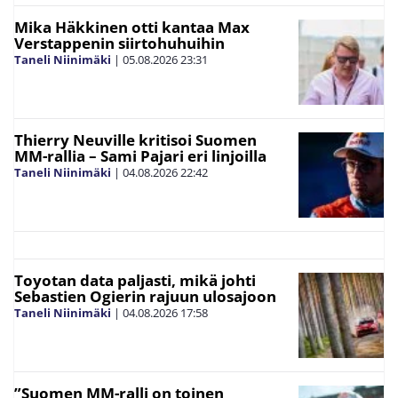
Mika Häkkinen otti kantaa Max
Verstappenin siirtohuhuihin
Taneli Niinimäki
|
05.08.2026
23:31
Thierry Neuville kritisoi Suomen
MM-rallia – Sami Pajari eri linjoilla
Taneli Niinimäki
|
04.08.2026
22:42
Toyotan data paljasti, mikä johti
Sebastien Ogierin rajuun ulosajoon
Taneli Niinimäki
|
04.08.2026
17:58
”Suomen MM-ralli on toinen