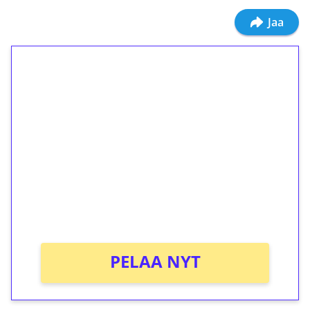
Jaa
1€ = 10€ arvosta
ilmaiskierroksia ilman
kierrätystä!
Talleta 1€
Saat heti 50 ilmaiskierrosta Tuohi 1000 -
peliin (arvo 0,20€ per kierros)!
Ei kierrätysvaatimusta!
PELAA NYT