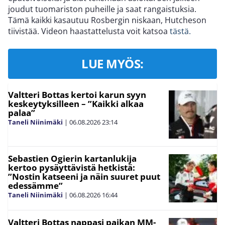
joudut tuomariston puheille ja saat rangaistuksia.
Tämä kaikki kasautuu Rosbergin niskaan, Hutcheson
tiivistää. Videon haastattelusta voit katsoa
tästä.
LUE MYÖS:
Valtteri Bottas kertoi karun syyn
keskeytyksilleen – ”Kaikki alkaa
palaa”
Taneli Niinimäki
|
06.08.2026
23:14
Sebastien Ogierin kartanlukija
kertoo pysäyttävistä hetkistä:
”Nostin katseeni ja näin suuret puut
edessämme”
Taneli Niinimäki
|
06.08.2026
16:44
Valtteri Bottas nappasi paikan MM-