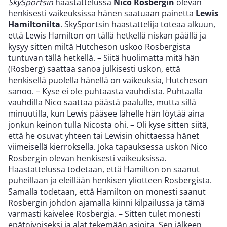
SkySportsin
haastattelussa
Nico Rosbergin
olevan
henkisesti vaikeuksissa hänen saatuaan painetta
Lewis
Hamiltonilta
. SkySportsin haastattelija toteaa alkuun,
että Lewis Hamilton on tällä hetkellä niskan päällä ja
kysyy sitten miltä Hutcheson uskoo Rosbergista
tuntuvan tällä hetkellä. – Siitä huolimatta mitä hän
(Rosberg) saattaa sanoa julkisesti uskon, että
henkisellä puolella hänellä on vaikeuksia, Hutcheson
sanoo. – Kyse ei ole puhtaasta vauhdista. Puhtaalla
vauhdilla Nico saattaa päästä paalulle, mutta sillä
minuutilla, kun Lewis pääsee lähelle hän löytää aina
jonkun keinon tulla Nicosta ohi. – Oli kyse sitten siitä,
että he osuvat yhteen tai Lewisin ohittaessa hänet
viimeisellä kierroksella. Joka tapauksessa uskon Nico
Rosbergin olevan henkisesti vaikeuksissa.
Haastattelussa todetaan, että Hamilton on saanut
puheillaan ja eleillään henkisen yliotteen Rosbergista.
Samalla todetaan, että Hamilton on monesti saanut
Rosbergin johdon ajamalla kiinni kilpailussa ja tämä
varmasti kaivelee Rosbergia. – Sitten tulet monesti
epätoivoiseksi ja alat tekemään asioita. Sen jälkeen