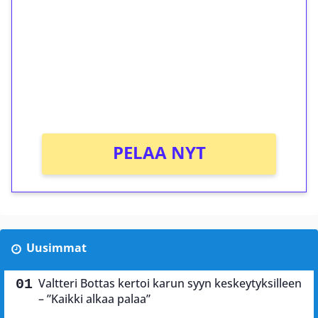
kierrätystä!
Talleta 1€
Saat heti 50 ilmaiskierrosta Tuohi 1000 -
peliin (arvo 0,20€ per kierros)!
Ei kierrätysvaatimusta!
PELAA NYT
Uusimmat
Valtteri Bottas kertoi karun syyn keskeytyksilleen
– ”Kaikki alkaa palaa”