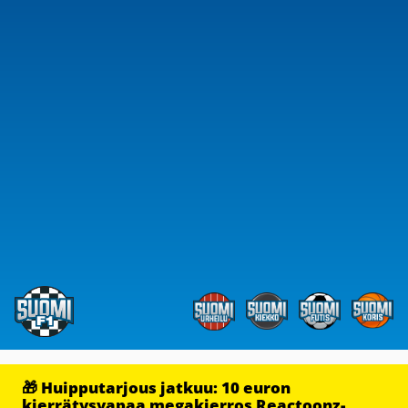
🎁 Huipputarjous jatkuu: 10 euron
kierrätysvapaa megakierros Reactoonz-