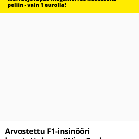
peliin - vain 1 eurolla!
Arvostettu F1-insinööri