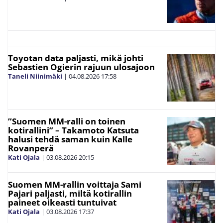
Toyotan data paljasti, mikä johti
Sebastien Ogierin rajuun ulosajoon
Taneli Niinimäki
|
04.08.2026
17:58
”Suomen MM-ralli on toinen
kotirallini” – Takamoto Katsuta
halusi tehdä saman kuin Kalle
Rovanperä
Kati Ojala
|
03.08.2026
20:15
Suomen MM-rallin voittaja Sami
Pajari paljasti, miltä kotirallin
paineet oikeasti tuntuivat
Kati Ojala
|
03.08.2026
17:37