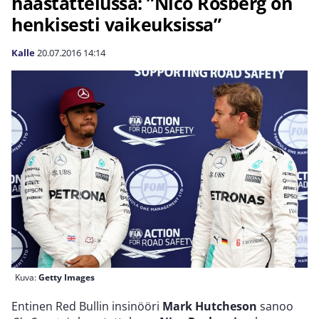
haastattelussa: ”Nico Rosberg on
henkisesti vaikeuksissa”
Kalle
20.07.2016
14:14
Kuva:
Getty Images
Entinen Red Bullin insinööri
Mark Hutcheson
sanoo