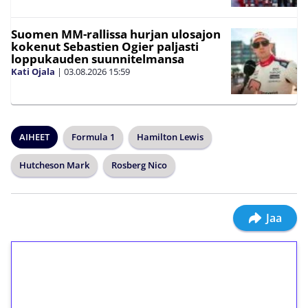
Suomen MM-rallissa hurjan ulosajon
kokenut Sebastien Ogier paljasti
loppukauden suunnitelmansa
Kati Ojala
|
03.08.2026
15:59
AIHEET
Formula 1
Hamilton Lewis
Hutcheson Mark
Rosberg Nico
Jaa
1€ = 10€ arvosta
ilmaiskierroksia ilman