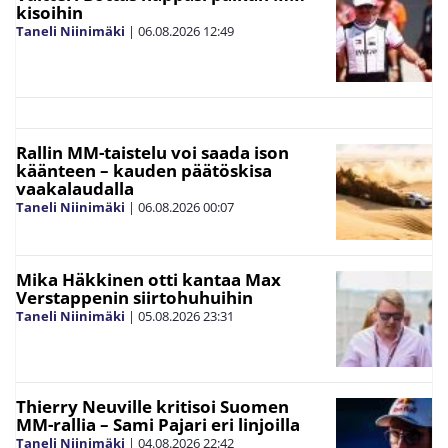
kisoihin
Taneli Niinimäki
|
06.08.2026
12:49
Rallin MM-taistelu voi saada ison
käänteen – kauden päätöskisa
vaakalaudalla
Taneli Niinimäki
|
06.08.2026
00:07
Mika Häkkinen otti kantaa Max
Verstappenin siirtohuhuihin
Taneli Niinimäki
|
05.08.2026
23:31
Thierry Neuville kritisoi Suomen
MM-rallia – Sami Pajari eri linjoilla
Taneli Niinimäki
|
04.08.2026
22:42