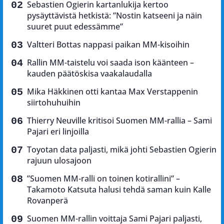
Sebastien Ogierin kartanlukija kertoo
pysäyttävistä hetkistä: ”Nostin katseeni ja näin
suuret puut edessämme”
Valtteri Bottas nappasi paikan MM-kisoihin
Rallin MM-taistelu voi saada ison käänteen –
kauden päätöskisa vaakalaudalla
Mika Häkkinen otti kantaa Max Verstappenin
siirtohuhuihin
Thierry Neuville kritisoi Suomen MM-rallia – Sami
Pajari eri linjoilla
Toyotan data paljasti, mikä johti Sebastien Ogierin
rajuun ulosajoon
”Suomen MM-ralli on toinen kotirallini” –
Takamoto Katsuta halusi tehdä saman kuin Kalle
Rovanperä
Suomen MM-rallin voittaja Sami Pajari paljasti,