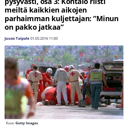
pysyvästi, osa 3: Kohtalo riisti
meiltä kaikkien aikojen
parhaimman kuljettajan: ”Minun
on pakko jatkaa”
Juuso Taipale
01.05.2016
11:00
Kuva:
Getty Images