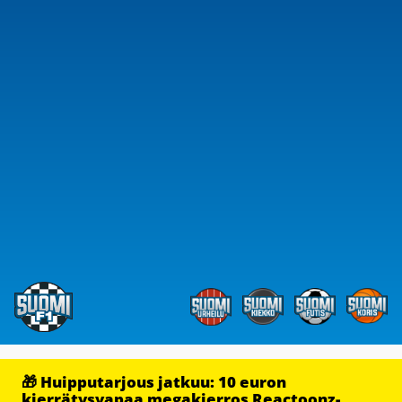
🎁 Huipputarjous jatkuu: 10 euron
kierrätysvapaa megakierros Reactoonz-