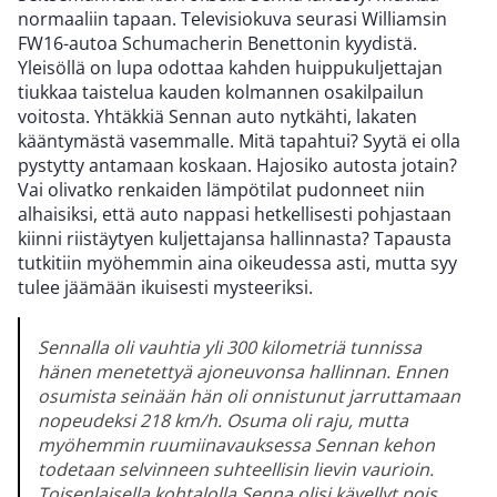
normaaliin tapaan. Televisiokuva seurasi Williamsin
FW16-autoa Schumacherin Benettonin kyydistä.
Yleisöllä on lupa odottaa kahden huippukuljettajan
tiukkaa taistelua kauden kolmannen osakilpailun
voitosta. Yhtäkkiä Sennan auto nytkähti, lakaten
kääntymästä vasemmalle. Mitä tapahtui? Syytä ei olla
pystytty antamaan koskaan. Hajosiko autosta jotain?
Vai olivatko renkaiden lämpötilat pudonneet niin
alhaisiksi, että auto nappasi hetkellisesti pohjastaan
kiinni riistäytyen kuljettajansa hallinnasta? Tapausta
tutkitiin myöhemmin aina oikeudessa asti, mutta syy
tulee jäämään ikuisesti mysteeriksi.
Sennalla oli vauhtia yli 300 kilometriä tunnissa
hänen menetettyä ajoneuvonsa hallinnan. Ennen
osumista seinään hän oli onnistunut jarruttamaan
nopeudeksi 218 km/h. Osuma oli raju, mutta
myöhemmin ruumiinavauksessa Sennan kehon
todetaan selvinneen suhteellisin lievin vaurioin.
Toisenlaisella kohtalolla Senna olisi kävellyt pois