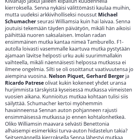
Kilvanajo jatkui jälleen kilpailun kuudennella
kierroksella. Senna nykäisi välittömästi kaulaa muihin,
mutta uudeksi arkkiviholliseksi noussut
Michael
Schumacher
seurasi Williamsia kuin hai laivaa. Senna
joutuisi tekemään täyden päivätyön, mikäli hän aikoisi
päihittää nuoren saksalaisen. Imolan radan
ensimmäinen mutka kantaa nimeä Tamburello. F1-
autolla loivasti vasemmalle kaartuva mutka pystytään
ajamaan lävitse helposti urku auki suurimmallakin
vaihteella, mikäli näennäisesti helpossa mutkassa ei
ilmene ongelmia. Silti se oli osoittanut vaativuutensa jo
aiempina vuosina.
Nelson Piquet, Gerhard
Berger
ja
Ricardo Patrese
olivat kukin kokeneet yhdet uransa
hurjimmista tärskyistä kyseisessä mutkassa viimeisten
vuosien aikana. Kunnioitus mutkaa kohtaan tulisi siis
säilyttää. Schumacher kertoi myöhemmin
havainneensa Sennan auton pohjanneen rajusti
ensimmäisessä mutkassa jo ennen kohtalonhetkeä.
Oliko Williamsin maavara selvästi Benettonia
alhaisempi esimerkiksi turva-auton hidastelun takia?
Seitsemännellä kierroksella Senna lähestyi mutkaa