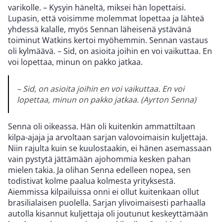
varikolle. – Kysyin häneltä, miksei hän lopettaisi.
Lupasin, että voisimme molemmat lopettaa ja lähteä
yhdessä kalalle, myös Sennan läheisenä ystävänä
toiminut Watkins kertoi myöhemmin. Sennan vastaus
oli kylmäävä. – Sid, on asioita joihin en voi vaikuttaa. En
voi lopettaa, minun on pakko jatkaa.
– Sid, on asioita joihin en voi vaikuttaa. En voi
lopettaa, minun on pakko jatkaa. (Ayrton Senna)
Senna oli oikeassa. Hän oli kuitenkin ammattiltaan
kilpa-ajaja ja arvoltaan sarjan valovoimaisin kuljettaja.
Niin rajulta kuin se kuulostaakin, ei hänen asemassaan
vain pystytä jättämään ajohommia kesken pahan
mielen takia. Ja olihan Senna edelleen nopea, sen
todistivat kolme paalua kolmesta yrityksestä.
Aiemmissa kilpailuissa onni ei ollut kuitenkaan ollut
brasilialaisen puolella. Sarjan ylivoimaisesti parhaalla
autolla kisannut kuljettaja oli joutunut keskeyttämään