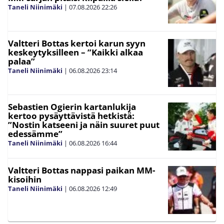
Taneli Niinimäki
|
07.08.2026
22:26
Valtteri Bottas kertoi karun syyn
keskeytyksilleen – ”Kaikki alkaa
palaa”
Taneli Niinimäki
|
06.08.2026
23:14
Sebastien Ogierin kartanlukija
kertoo pysäyttävistä hetkistä:
”Nostin katseeni ja näin suuret puut
edessämme”
Taneli Niinimäki
|
06.08.2026
16:44
Valtteri Bottas nappasi paikan MM-
kisoihin
Taneli Niinimäki
|
06.08.2026
12:49