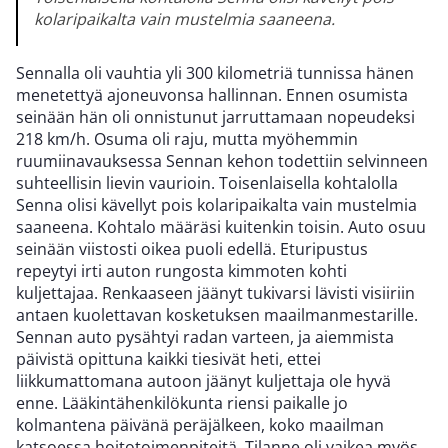
kolaripaikalta vain mustelmia saaneena.
Sennalla oli vauhtia yli 300 kilometriä tunnissa hänen
menetettyä ajoneuvonsa hallinnan. Ennen osumista
seinään hän oli onnistunut jarruttamaan nopeudeksi
218 km/h. Osuma oli raju, mutta myöhemmin
ruumiinavauksessa Sennan kehon todettiin selvinneen
suhteellisin lievin vaurioin. Toisenlaisella kohtalolla
Senna olisi kävellyt pois kolaripaikalta vain mustelmia
saaneena. Kohtalo määräsi kuitenkin toisin. Auto osuu
seinään viistosti oikea puoli edellä. Eturipustus
repeytyi irti auton rungosta kimmoten kohti
kuljettajaa. Renkaaseen jäänyt tukivarsi lävisti visiiriin
antaen kuolettavan kosketuksen maailmanmestarille.
Sennan auto pysähtyi radan varteen, ja aiemmista
päivistä opittuna kaikki tiesivät heti, ettei
liikkumattomana autoon jäänyt kuljettaja ole hyvä
enne. Lääkintähenkilökunta riensi paikalle jo
kolmantena päivänä peräjälkeen, koko maailman
katsoessa hoitotoimenpiteitä. Tilanne oli vaikea myös