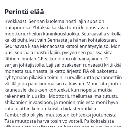
Perintö elää
Irvokkaasti Sennan kuolema nosti lajin suosion
huippuunsa. Yhtäkkiä kaikkia tuntui kiinnostavan
moottoriurheilun kuninkuusluokka. Seuraavalla viikolla
kaikki puhuivat vain Sennasta ja hänen kohtalostaan.
Seuraavaa kisaa Monacossa katsoi ennätysyleisö. Moni
uusi seuraaja ihastui lajiin, pysyen sen parissa siitä
lähtien. Imolan GP-viikonloppu oli painajainen F1-
sarjan johtajistolle. Laji sai osakseen runsaasti kritiikkiä
monesta suunnasta, ja kattojärjestö FIA oli pakotettu
ryhtymään pikaisiin toimiin. Turvallisuutta parannettiin
välillä jopa paniikinomaisin ratkaisuin. Moni rata joutui
kauneusleikkauksen kohteeksi, kun nopeita mutkia
rakennettiin uusiksi. Moottoriurheilumaailma tutustui
shikaanien invaasioon, ja monien mielestä moni hyvä
rata pilattiin keinotekoisilla hidastemutkilla.
Tamburello oli yksi muutosten kohteeksi joutuneista.
Tätä muutosta harva tosin voivotteli. Paikoittaisista