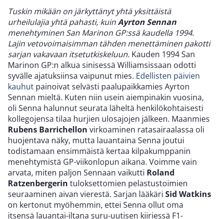
Tuskin mikään on järkyttänyt yhtä yksittäistä
urheilulajia yhtä pahasti, kuin
Ayrton Sennan
menehtyminen San Marinon GP:ssä kaudella 1994.
Lajin vetovoimaisimman tähden menettäminen pakotti
sarjan vakavaan itsetutkiskeluun.
Kauden 1994 San
Marinon GP:n alkua sinisessä Williamsissaan odotti
syvälle ajatuksiinsa vaipunut mies.
Edellisten päivien
kauhut
painoivat selvästi paalupaikkamies Ayrton
Sennan mieltä. Kuten niin usein aiempinakin vuosina,
oli Senna halunnut seurata läheltä henkilökohtaisesti
kollegojensa tilaa hurjien ulosajojen jälkeen. Maanmies
Rubens Barrichellon
virkoaminen ratasairaalassa oli
huojentava näky, mutta lauantaina Senna joutui
todistamaan ensimmäistä kertaa kilpakumppanin
menehtymistä GP-viikonlopun aikana. Voimme vain
arvata, miten paljon Sennaan vaikutti
Roland
Ratzenbergerin
tuloksettomien pelastustoimien
seuraaminen aivan vierestä. Sarjan lääkäri
Sid Watkins
on kertonut myöhemmin, ettei Senna ollut oma
itsensä lauantai-iltana suru-uutisen kiiriessä F1-