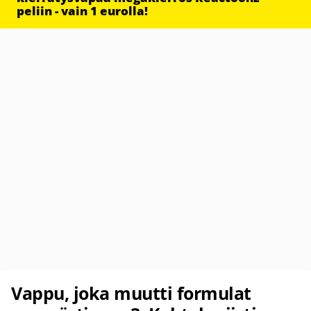
peliin - vain 1 eurolla!
Vappu, joka muutti formulat