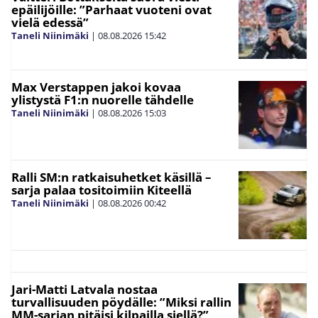
epäilijöille: ”Parhaat vuoteni ovat
vielä edessä”
Taneli Niinimäki
|
08.08.2026
15:42
Max Verstappen jakoi kovaa
ylistystä F1:n nuorelle tähdelle
Taneli Niinimäki
|
08.08.2026
15:03
Ralli SM:n ratkaisuhetket käsillä –
sarja palaa tositoimiin Kiteellä
Taneli Niinimäki
|
08.08.2026
00:42
Jari-Matti Latvala nostaa
turvallisuuden pöydälle: ”Miksi rallin
MM-sarjan pitäisi kilpailla siellä?”