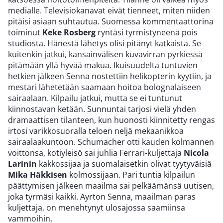
medialle. Televisiokanavat eivät tienneet, miten niiden
pitäisi asiaan suhtautua. Suomessa kommentaattorina
toiminut
Keke Rosberg
ryntäsi tyrmistyneenä pois
studiosta. Hänestä lähetys olisi pitänyt katkaista. Se
kuitenkin jatkui, kansainvälisen kuvavirran pyrkiessä
pitämään yllä hyvää makua. Ikuisuudelta tuntuvien
hetkien jälkeen Senna nostettiin helikopterin kyytiin, ja
mestari lähetetään saamaan hoitoa bolognalaiseen
sairaalaan. Kilpailu jatkui, mutta se ei tuntunut
kiinnostavan ketään. Sunnuntai tarjosi vielä yhden
dramaattisen tilanteen, kun huonosti kiinnitetty rengas
irtosi varikkosuoralla teloen neljä mekaanikkoa
sairaalaakuntoon. Schumacher otti kauden kolmannen
voittonsa, kotiyleisö sai juhlia Ferrari-kuljettaja
Nicola
Larinin
kakkossijaa ja suomalaisetkin olivat tyytyväisiä
Mika Häkkisen
kolmossijaan. Pari tuntia kilpailun
päättymisen jälkeen maailma sai pelkäämänsä uutisen,
joka tyrmäsi kaikki. Ayrton Senna, maailman paras
kuljettaja, on menehtynyt ulosajossa saamiinsa
vammoihin.