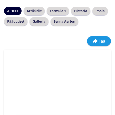
AIHEET
Artikkelit
Formula 1
Historia
Imola
Pääuutiset
Galleria
Senna Ayrton
Jaa
🎁 Huipputarjous jatkuu: 10
euron kierrätysvapaa
megakierros Reactoonz-
peliin – vain 1 eurolla!
Peli: Reactoonz
Vain uusille asiakkaille!