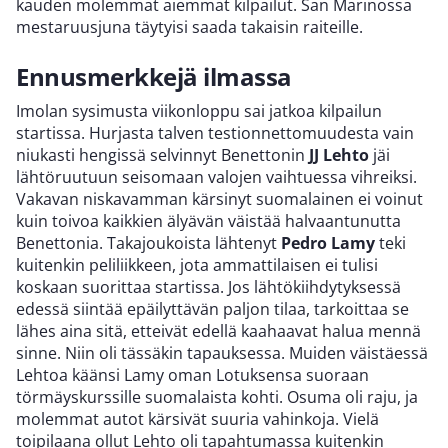
kauden molemmat aiemmat kilpailut. San Marinossa
mestaruusjuna täytyisi saada takaisin raiteille.
Ennusmerkkejä ilmassa
Imolan sysimusta viikonloppu sai jatkoa kilpailun
startissa. Hurjasta talven testionnettomuudesta vain
niukasti hengissä selvinnyt Benettonin
JJ
Lehto
jäi
lähtöruutuun seisomaan valojen vaihtuessa vihreiksi.
Vakavan niskavamman kärsinyt suomalainen ei voinut
kuin toivoa kaikkien älyävän väistää halvaantunutta
Benettonia. Takajoukoista lähtenyt
Pedro Lamy
teki
kuitenkin peliliikkeen, jota ammattilaisen ei tulisi
koskaan suorittaa startissa. Jos lähtökiihdytyksessä
edessä siintää epäilyttävän paljon tilaa, tarkoittaa se
lähes aina sitä, etteivät edellä kaahaavat halua mennä
sinne. Niin oli tässäkin tapauksessa. Muiden väistäessä
Lehtoa käänsi Lamy oman Lotuksensa suoraan
törmäyskurssille suomalaista kohti. Osuma oli raju, ja
molemmat autot kärsivät suuria vahinkoja. Vielä
toipilaana ollut Lehto oli tapahtumassa kuitenkin