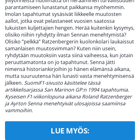
ylilyönneistä huolimatta on herääminen turvallisuuden
parantamiseen lunastanut paikkansa myöhemmin.
Imolan tapahtumat sysäsivät liikkeelle muutosten
aallot, jotka ovat pelastaneet vuosien saatossa
lukuisten kuljettajien hengen. Herää kuitenkin kysymys,
olisiko niihin ryhdytty ilman Sennan menehtymistä?
Olisiko ”pelkkä” Ratzenbergerin kuolonkolari laukaissut
samanlaisen muutosvimman? Kuten niin usein,
ryhdytään muutoksiin vasta siinä vaiheessa, kun jotain
peruuttamatonta on jo tapahtunut. Senna jätti
nimensä historiankirjoihin jo hänen elämänsä aikana,
mutta suuruutensa hän lunasti vasta menehtymisensä
jälkeen.
SuomiF1-sivusto käsittelee tässä
artikkelisarjassa San Marinon GP:n 1994 tapahtumia.
Kyseisen F1-viikonlopuna aikana Roland Ratzenberger
ja Ayrton Senna menehtyivät ulosajoissa saamiinsa
vammoihin.
LUE MYÖS: