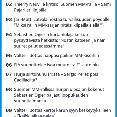
Thierry Neuville kritisoi Suomen MM-rallia – Sami
Pajari eri linjoilla
Jari-Matti Latvala nostaa turvallisuuden pöydälle:
”Miksi rallin MM-sarjan pitäisi kilpailla siellä?”
Sebastien Ogierin kartanlukija kertoo
pysäyttävistä hetkistä: ”Nostin katseeni ja näin
suuret puut edessämme”
Valtteri Bottas nappasi paikan MM-kisoihin
FIA suunnittelee isoa muutosta F1-autoihin
Hurja siirtohuhu F1:ssä – Sergio Perez pois
Cadillacilta?
Suomen MM-rallissa hurjan ulosajon kokenut
Sebastien Ogier paljasti loppukauden
suunnitelmansa
Valtteri Bottas kertoi karun syyn keskeytyksilleen
– ”Kaikki alkaa palaa”