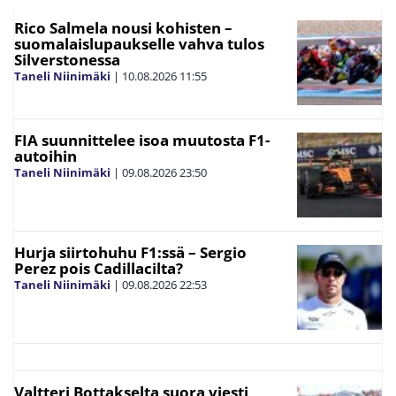
Rico Salmela nousi kohisten –
suomalaislupaukselle vahva tulos
Silverstonessa
Taneli Niinimäki
|
10.08.2026
11:55
FIA suunnittelee isoa muutosta F1-
autoihin
Taneli Niinimäki
|
09.08.2026
23:50
Hurja siirtohuhu F1:ssä – Sergio
Perez pois Cadillacilta?
Taneli Niinimäki
|
09.08.2026
22:53
Valtteri Bottakselta suora viesti