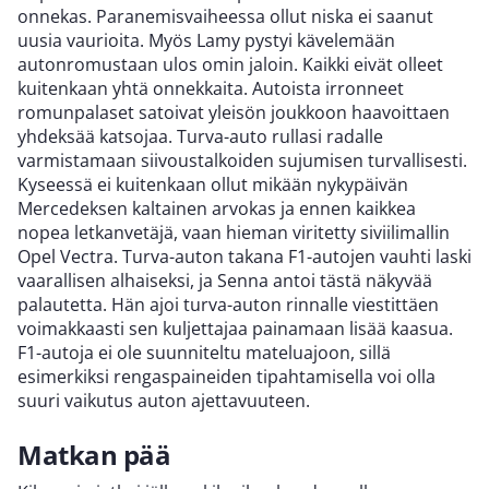
onnekas. Paranemisvaiheessa ollut niska ei saanut
uusia vaurioita. Myös Lamy pystyi kävelemään
autonromustaan ulos omin jaloin. Kaikki eivät olleet
kuitenkaan yhtä onnekkaita. Autoista irronneet
romunpalaset satoivat yleisön joukkoon haavoittaen
yhdeksää katsojaa. Turva-auto rullasi radalle
varmistamaan siivoustalkoiden sujumisen turvallisesti.
Kyseessä ei kuitenkaan ollut mikään nykypäivän
Mercedeksen kaltainen arvokas ja ennen kaikkea
nopea letkanvetäjä, vaan hieman viritetty siviilimallin
Opel Vectra. Turva-auton takana F1-autojen vauhti laski
vaarallisen alhaiseksi, ja Senna antoi tästä näkyvää
palautetta. Hän ajoi turva-auton rinnalle viestittäen
voimakkaasti sen kuljettajaa painamaan lisää kaasua.
F1-autoja ei ole suunniteltu mateluajoon, sillä
esimerkiksi rengaspaineiden tipahtamisella voi olla
suuri vaikutus auton ajettavuuteen.
Matkan pää