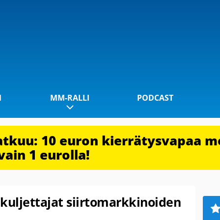
1
MM-RALLI
PODCAST
jatkuu: 10 euron kierrätysvapaa m
vain 1 eurolla!
kuljettajat siirtomarkkinoiden