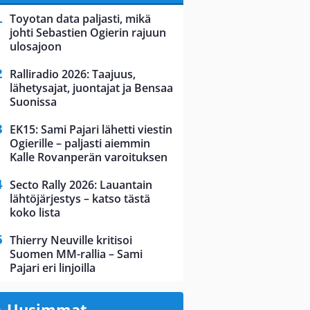
Toyotan data paljasti, mikä
johti Sebastien Ogierin rajuun
ulosajoon
Ralliradio 2026: Taajuus,
lähetysajat, juontajat ja Bensaa
Suonissa
EK15: Sami Pajari lähetti viestin
Ogierille – paljasti aiemmin
Kalle Rovanperän varoituksen
Secto Rally 2026: Lauantain
lähtöjärjestys – katso tästä
koko lista
Thierry Neuville kritisoi
Suomen MM-rallia – Sami
Pajari eri linjoilla
Uusimmat