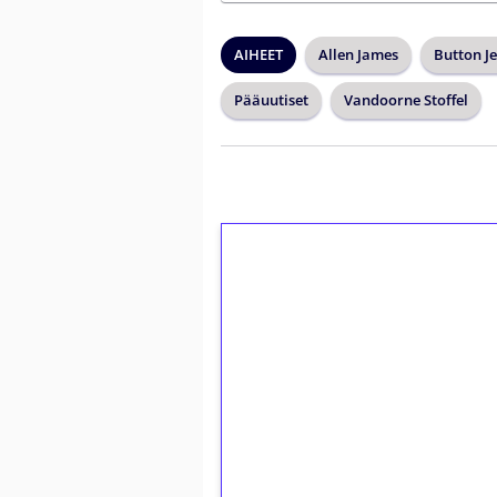
AIHEET
Allen James
Button J
Pääuutiset
Vandoorne Stoffel
1€ = 10€ arvosta 
kierrätystä!
Talleta 1€
Saat heti 50 ilmaiskierr
kierros)!
Ei kierrätysvaatimusta!