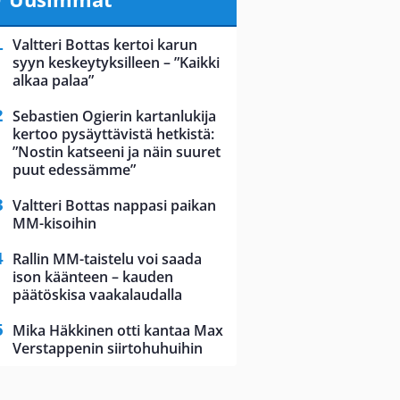
Valtteri Bottas kertoi karun
syyn keskeytyksilleen – ”Kaikki
alkaa palaa”
Sebastien Ogierin kartanlukija
kertoo pysäyttävistä hetkistä:
”Nostin katseeni ja näin suuret
puut edessämme”
Valtteri Bottas nappasi paikan
MM-kisoihin
Rallin MM-taistelu voi saada
ison käänteen – kauden
päätöskisa vaakalaudalla
Mika Häkkinen otti kantaa Max
Verstappenin siirtohuhuihin