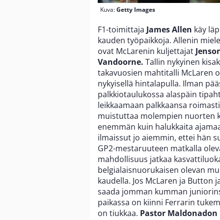
Kuva:
Getty Images
F1-toimittaja
James Allen
käy läp
kauden työpaikkoja. Allenin miel
ovat McLarenin kuljettajat
Jenso
Vandoorne.
Tallin nykyinen kisak
takavuosien mahtitalli McLaren o
nykyisellä hintalapulla. Ilman p
palkkiotaulukossa alaspäin tipahta
leikkaamaan palkkaansa roimasti, 
muistuttaa molempien nuorten k
enemmän kuin halukkaita ajamaa
ilmaissut jo aiemmin, ettei hän 
GP2-mestaruuteen matkalla olev
mahdollisuus jatkaa kasvattiluok
belgialaisnuorukaisen olevan muka
kaudella. Jos McLaren ja Button ja
saada jomman kumman juniorinsa 
paikassa on kiinni Ferrarin tuke
on tiukkaa.
Pastor Maldonadon