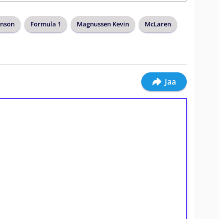
enson
Formula 1
Magnussen Kevin
McLaren
Jaa
ilmaiskierroksia ilman
osta Tuohi 1000 -peliin (arvo 0,20€ per