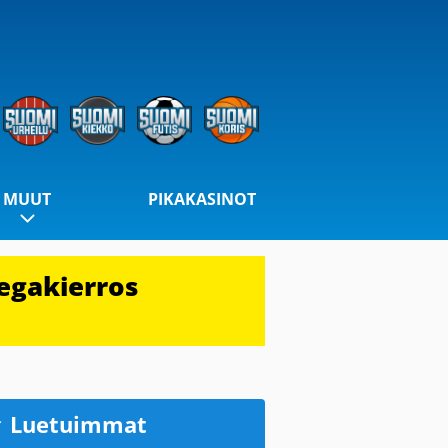
MUUT
PIKAKASINOT
egakierros
Luetuimmat