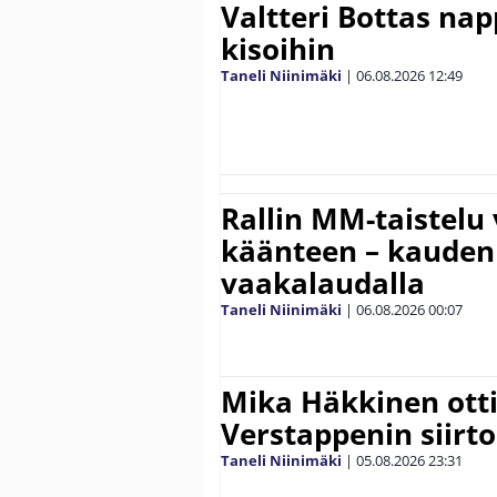
Valtteri Bottas na
kisoihin
Taneli Niinimäki
|
06.08.2026
12:49
Rallin MM-taistelu 
käänteen – kauden
vaakalaudalla
Taneli Niinimäki
|
06.08.2026
00:07
Mika Häkkinen ott
Verstappenin siirt
Taneli Niinimäki
|
05.08.2026
23:31