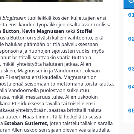
i
blogissaan
tuolileikkiä koskien kuljettajien ensi
estä ensi kauden työpaikkojen osalta avainroolissa
n Button, Kevin Magnussen
sekä
Stoffel
uski Button on selvästi kallein vaihtoehto, eikä
le halukas pitämään brittiä palveluksessaan
ääsponsoria ja huonojen sijoitusten vuoksi myös
nut brittitalli saattaakin vaatia Buttonia
mikäli yhteistyötä halutaan jatkaa. Allen
uskien, Magnussenin ja Vandoornen, olevan
n F1-sarjassa ensi kaudella. Magnussen on
suostu enää seisomaan toimettomana toista kautta.
alla Vandoornella puolestaan sulkeutuu
assa, mikäli mestaruus tulee. Allen uskookin
na F1-sirkuksessa tavalla tai toiselle ensi
tkavat yhteistyötään, saattaa brittitalli haluta
uuteen Haas-tiimiin. Tällä hetkellä toisessa
ma
Esteban Gutierrez,
joten taistelu tälläkin saralla
uran Allen uskoo sen sijaan olevan vaakalaudalla,