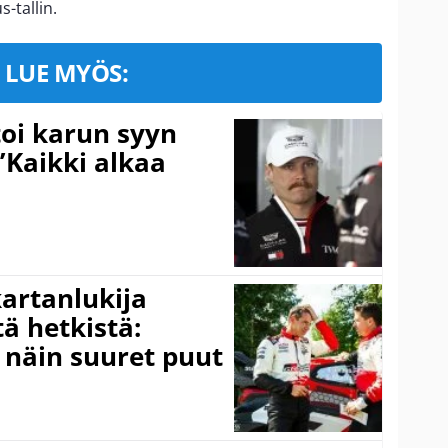
-tallin.
LUE MYÖS:
toi karun syyn
”Kaikki alkaa
kartanlukija
ä hetkistä:
a näin suuret puut