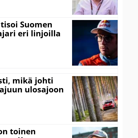
itisoi Suomen
ari eri linjoilla
ti, mikä johti
rajuun ulosajoon
on toinen