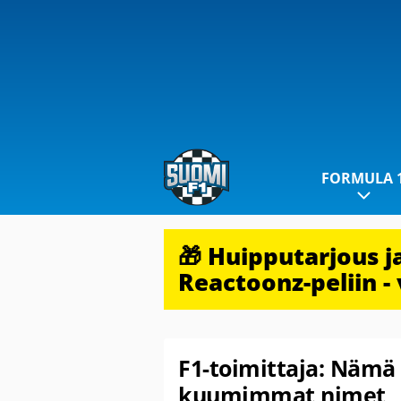
FORMULA 
🎁 Huipputarjous 
Reactoonz-peliin - 
F1-toimittaja: Nämä 
kuumimmat nimet