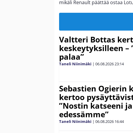
mikäli Renault päättää ostaa Lotus
Valtteri Bottas ker
keskeytyksilleen – 
palaa”
Taneli Niinimäki
|
06.08.2026
23:14
Sebastien Ogierin 
kertoo pysäyttävist
”Nostin katseeni j
edessämme”
Taneli Niinimäki
|
06.08.2026
16:44