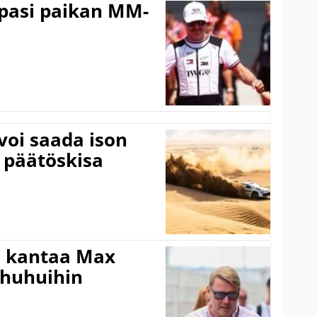
ppasi paikan MM-
voi saada ison
 päätöskisa
i kantaa Max
ohuhuihin