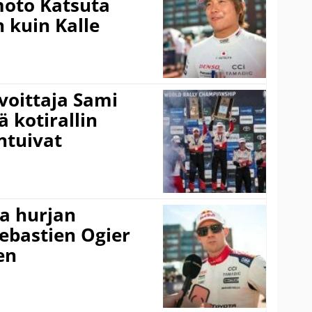
amoto Katsuta
 kuin Kalle
voittaja Sami
ä kotirallin
ntuivat
a hurjan
ebastien Ogier
en