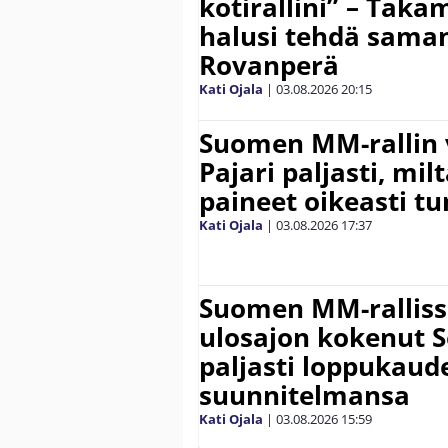
kotirallini” – Tak
halusi tehdä saman
Rovanperä
Kati Ojala
|
03.08.2026
20:15
Suomen MM-rallin 
Pajari paljasti, milt
paineet oikeasti tu
Kati Ojala
|
03.08.2026
17:37
Suomen MM-ralliss
ulosajon kokenut S
paljasti loppukaud
suunnitelmansa
Kati Ojala
|
03.08.2026
15:59