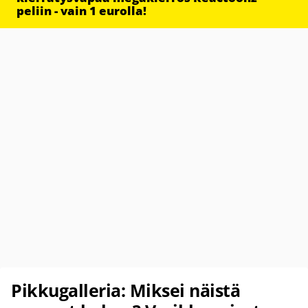
peliin - vain 1 eurolla!
Pikkugalleria: Miksei näistä