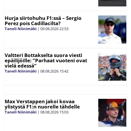
Hurja siirtohuhu F1:ssä – Sergio
Perez pois Cadillacilta?
Taneli Niinimäki
|
09.08.2026
22:53
Valtteri Bottakselta suora viesti
epäilijöille: ”Parhaat vuoteni ovat
vielä edessä”
Taneli Niinimäki
|
08.08.2026
15:42
Max Verstappen jakoi kovaa
ylistystä F1:n nuorelle tähdelle
Taneli Niinimäki
|
08.08.2026
15:03