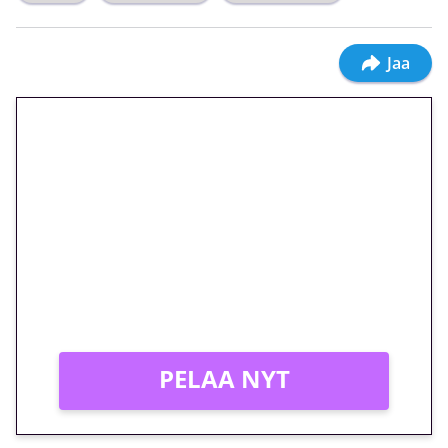
Jaa
🎁 Huipputarjous jatkuu: 10
euron kierrätysvapaa
megakierros Reactoonz-
peliin – vain 1 eurolla!
Peli: Reactoonz
Vain uusille asiakkaille!
PELAA NYT