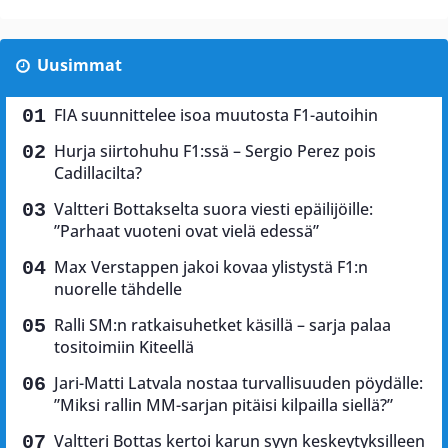
Uusimmat
FIA suunnittelee isoa muutosta F1-autoihin
Hurja siirtohuhu F1:ssä – Sergio Perez pois
Cadillacilta?
Valtteri Bottakselta suora viesti epäilijöille:
”Parhaat vuoteni ovat vielä edessä”
Max Verstappen jakoi kovaa ylistystä F1:n
nuorelle tähdelle
Ralli SM:n ratkaisuhetket käsillä – sarja palaa
tositoimiin Kiteellä
Jari-Matti Latvala nostaa turvallisuuden pöydälle:
”Miksi rallin MM-sarjan pitäisi kilpailla siellä?”
Valtteri Bottas kertoi karun syyn keskeytyksilleen