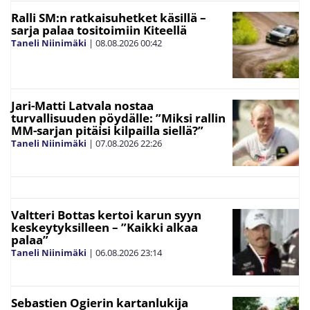
Ralli SM:n ratkaisuhetket käsillä –
sarja palaa tositoimiin Kiteellä
Taneli Niinimäki
|
08.08.2026
00:42
Jari-Matti Latvala nostaa
turvallisuuden pöydälle: ”Miksi rallin
MM-sarjan pitäisi kilpailla siellä?”
Taneli Niinimäki
|
07.08.2026
22:26
Valtteri Bottas kertoi karun syyn
keskeytyksilleen – ”Kaikki alkaa
palaa”
Taneli Niinimäki
|
06.08.2026
23:14
Sebastien Ogierin kartanlukija