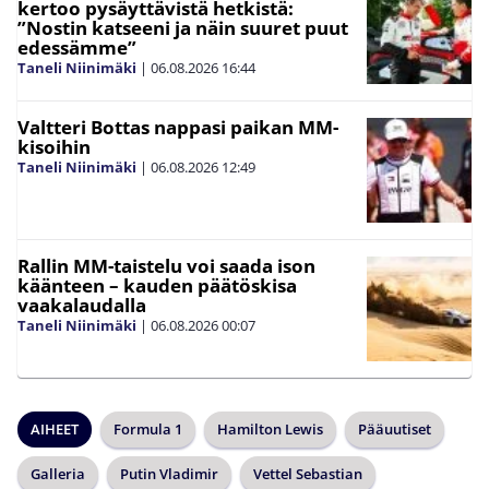
kertoo pysäyttävistä hetkistä:
”Nostin katseeni ja näin suuret puut
edessämme”
Taneli Niinimäki
|
06.08.2026
16:44
Valtteri Bottas nappasi paikan MM-
kisoihin
Taneli Niinimäki
|
06.08.2026
12:49
Rallin MM-taistelu voi saada ison
käänteen – kauden päätöskisa
vaakalaudalla
Taneli Niinimäki
|
06.08.2026
00:07
AIHEET
Formula 1
Hamilton Lewis
Pääuutiset
Galleria
Putin Vladimir
Vettel Sebastian