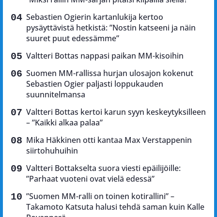
Sebastien Ogierin kartanlukija kertoo
pysäyttävistä hetkistä: ”Nostin katseeni ja näin
suuret puut edessämme”
Valtteri Bottas nappasi paikan MM-kisoihin
Suomen MM-rallissa hurjan ulosajon kokenut
Sebastien Ogier paljasti loppukauden
suunnitelmansa
Valtteri Bottas kertoi karun syyn keskeytyksilleen
– ”Kaikki alkaa palaa”
Mika Häkkinen otti kantaa Max Verstappenin
siirtohuhuihin
Valtteri Bottakselta suora viesti epäilijöille:
”Parhaat vuoteni ovat vielä edessä”
”Suomen MM-ralli on toinen kotirallini” –
Takamoto Katsuta halusi tehdä saman kuin Kalle