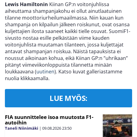
Lewis Hamiltonin
Kiinan GP:n voitonjuhlissa
aiheuttama shampanjakohu ei ollut ainutlaatuinen
tilanne moottoriurheilumaailmassa. Niin kauan kun
shampanja on kilpailun jälkeen roiskunut, ovat osansa
kuljettajien ilosta saaneet kaikki tielle osuvat. SuomiF1-
sivusto nostaa esille pelkästään viime kauden
voitonjuhlista muutaman tilanteen, jossa kuljettajat
antavat shampanjan roiskua. Näistä tapauksista ei
noussut aikoinaan kohua, eikä Kiinan GP:n ”uhrikaan”
pitänyt viimeviikonloppuista tilannetta minään
loukkaavana (
uutinen
). Katso kuvat galleriastamme
nuolia klikkaamalla.
LUE MYÖS:
FIA suunnittelee isoa muutosta F1-
autoihin
Taneli Niinimäki
|
09.08.2026
23:50