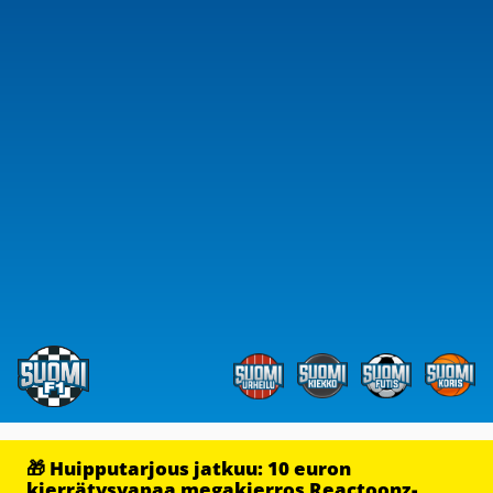
🎁 Huipputarjous jatkuu: 10 euron
kierrätysvapaa megakierros Reactoonz-