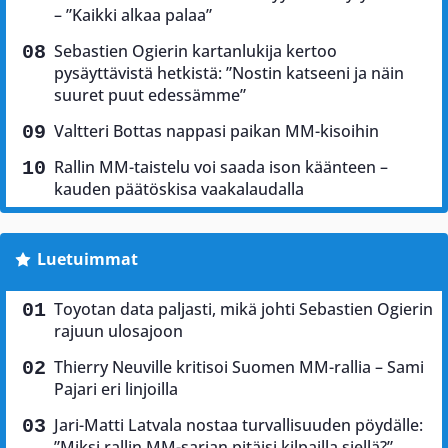
– ”Kaikki alkaa palaa”
Sebastien Ogierin kartanlukija kertoo
pysäyttävistä hetkistä: ”Nostin katseeni ja näin
suuret puut edessämme”
Valtteri Bottas nappasi paikan MM-kisoihin
Rallin MM-taistelu voi saada ison käänteen –
kauden päätöskisa vaakalaudalla
Luetuimmat
Toyotan data paljasti, mikä johti Sebastien Ogierin
rajuun ulosajoon
Thierry Neuville kritisoi Suomen MM-rallia – Sami
Pajari eri linjoilla
Jari-Matti Latvala nostaa turvallisuuden pöydälle:
”Miksi rallin MM-sarjan pitäisi kilpailla siellä?”