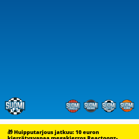
🎁 Huipputarjous jatkuu: 10 euron
kierrätysvapaa megakierros Reactoonz-