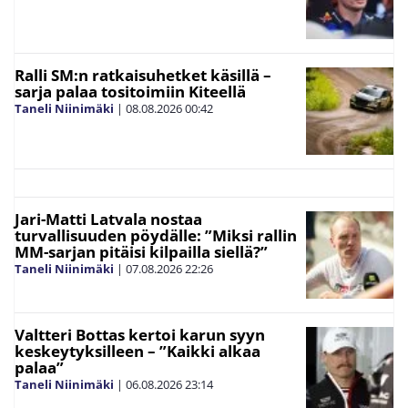
Ralli SM:n ratkaisuhetket käsillä –
sarja palaa tositoimiin Kiteellä
Taneli Niinimäki
|
08.08.2026
00:42
Jari-Matti Latvala nostaa
turvallisuuden pöydälle: ”Miksi rallin
MM-sarjan pitäisi kilpailla siellä?”
Taneli Niinimäki
|
07.08.2026
22:26
Valtteri Bottas kertoi karun syyn
keskeytyksilleen – ”Kaikki alkaa
palaa”
Taneli Niinimäki
|
06.08.2026
23:14