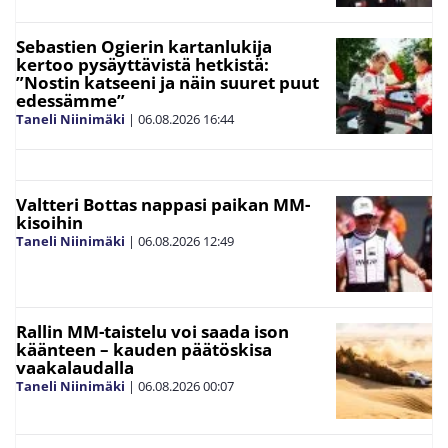
Sebastien Ogierin kartanlukija
kertoo pysäyttävistä hetkistä:
”Nostin katseeni ja näin suuret puut
edessämme”
Taneli Niinimäki
|
06.08.2026
16:44
Valtteri Bottas nappasi paikan MM-
kisoihin
Taneli Niinimäki
|
06.08.2026
12:49
Rallin MM-taistelu voi saada ison
käänteen – kauden päätöskisa
vaakalaudalla
Taneli Niinimäki
|
06.08.2026
00:07