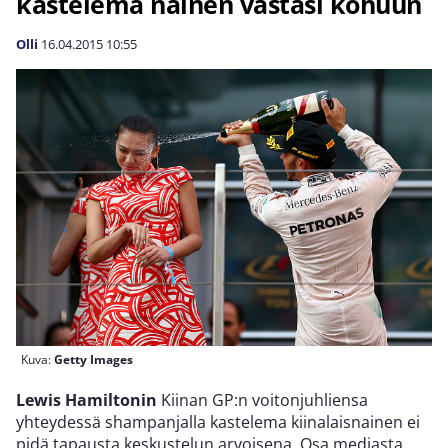
kastelema nainen vastasi kohuun
Olli
16.04.2015
10:55
Kuva:
Getty Images
Lewis Hamiltonin
Kiinan GP:n voitonjuhliensa
yhteydessä shampanjalla kastelema kiinalaisnainen ei
pidä tapausta keskustelun arvoisena. Osa mediasta