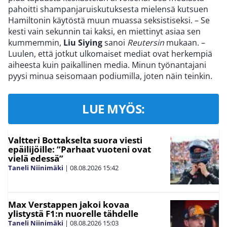
pahoitti shampanjaruiskutuksesta mielensä kutsuen
Hamiltonin käytöstä muun muassa seksistiseksi. – Se
kesti vain sekunnin tai kaksi, en miettinyt asiaa sen
kummemmin,
Liu Siying
sanoi
Reutersin
mukaan. –
Luulen, että jotkut ulkomaiset mediat ovat herkempiä
aiheesta kuin paikallinen media. Minun työnantajani
pyysi minua seisomaan podiumilla, joten näin teinkin.
LUE MYÖS:
Valtteri Bottakselta suora viesti
epäilijöille: ”Parhaat vuoteni ovat
vielä edessä”
Taneli Niinimäki
|
08.08.2026
15:42
Max Verstappen jakoi kovaa
ylistystä F1:n nuorelle tähdelle
Taneli Niinimäki
|
08.08.2026
15:03