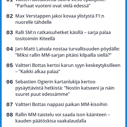
”Parhaat vuoteni ovat vielä edessä”
Max Verstappen jakoi kovaa ylistystä F1:n
nuorelle tähdelle
Ralli SM:n ratkaisuhetket käsillä – sarja palaa
tositoimiin Kiteellä
Jari-Matti Latvala nostaa turvallisuuden pöydälle:
”Miksi rallin MM-sarjan pitäisi kilpailla siellä?”
Valtteri Bottas kertoi karun syyn keskeytyksilleen
– ”Kaikki alkaa palaa”
Sebastien Ogierin kartanlukija kertoo
pysäyttävistä hetkistä: ”Nostin katseeni ja näin
suuret puut edessämme”
Valtteri Bottas nappasi paikan MM-kisoihin
Rallin MM-taistelu voi saada ison käänteen –
kauden päätöskisa vaakalaudalla