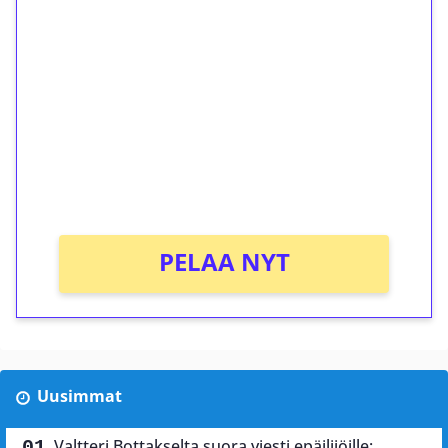
ilmaiskierroksia ilman
kierrätystä!
Talleta 1€
Saat heti 50 ilmaiskierrosta Tuohi 1000 -
peliin (arvo 0,20€ per kierros)!
Ei kierrätysvaatimusta!
PELAA NYT
Uusimmat
Valtteri Bottakselta suora viesti epäilijöille: