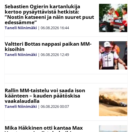
Sebastien Ogierin kartanlukija
kertoo pysäyttävistä hetkistä:
”Nostin katseeni ja näin suuret puut
edessämme”
Taneli Niinimäki
|
06.08.2026
16:44
Valtteri Bottas nappasi paikan MM-
kisoihin
Taneli Niinimäki
|
06.08.2026
12:49
Rallin MM-taistelu voi saada ison
käänteen – kauden päätöskisa
vaakalaudalla
Taneli Niinimäki
|
06.08.2026
00:07
Mika Häkkinen otti kantaa Max