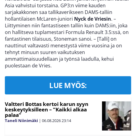
Asia vahvistui torstaina. GP3:n viime kauden
sarjakakkonen saa tallikaverikseen DAMS-talliin
hollantilaisen McLaren-juniori
Nyck de Vriesin
. –
Liittyminen niin fantastiseen talliin kuin DAMS:iin, joka
on hallitseva tuplamestari Formula Renault 3.5:ssä, on
fantastinen tilaisuus, Stoneman sanoi. – [Talli] on
nauttinut valtavasti menestystä viime vuosina ja on
tehnyt minuun suuren vaikutuksen
ammattimaisuudellaan ja työnsä laadulla, kehui
puolestaan de Vries.
LUE MYÖS:
Valtteri Bottas kertoi karun syyn
keskeytyksilleen – ”Kaikki alkaa
palaa”
Taneli Niinimäki
|
06.08.2026
23:14