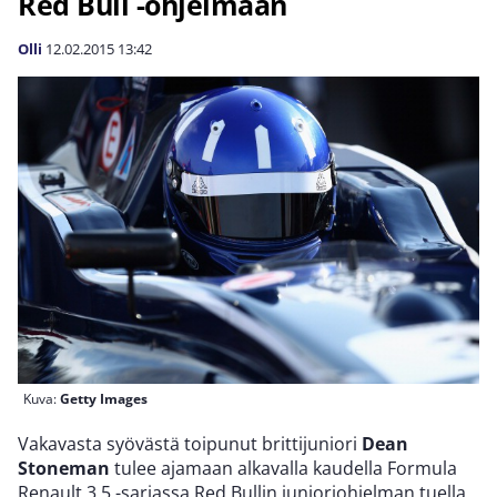
Red Bull -ohjelmaan
Olli
12.02.2015
13:42
Kuva:
Getty Images
Vakavasta syövästä toipunut brittijuniori
Dean
Stoneman
tulee ajamaan alkavalla kaudella Formula
Renault 3.5 -sarjassa Red Bullin junioriohjelman tuella.