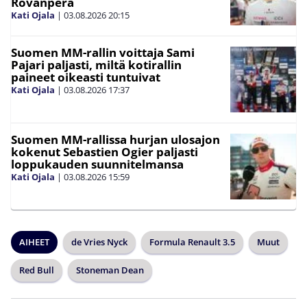
Rovanperä
Kati Ojala
|
03.08.2026
20:15
Suomen MM-rallin voittaja Sami
Pajari paljasti, miltä kotirallin
paineet oikeasti tuntuivat
Kati Ojala
|
03.08.2026
17:37
Suomen MM-rallissa hurjan ulosajon
kokenut Sebastien Ogier paljasti
loppukauden suunnitelmansa
Kati Ojala
|
03.08.2026
15:59
AIHEET
de Vries Nyck
Formula Renault 3.5
Muut
Red Bull
Stoneman Dean