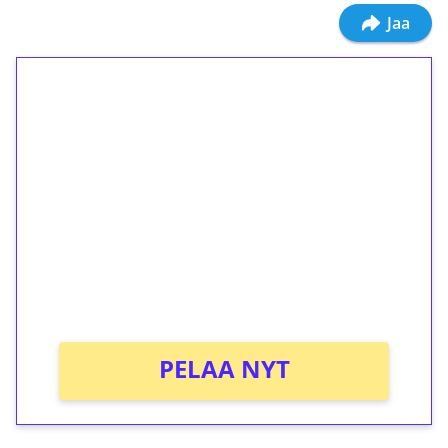
Jaa
1€ = 10€ arvosta
ilmaiskierroksia ilman
kierrätystä!
Talleta 1€
Saat heti 50 ilmaiskierrosta Tuohi 1000 -
peliin (arvo 0,20€ per kierros)!
Ei kierrätysvaatimusta!
PELAA NYT