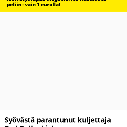
peliin - vain 1 eurolla!
Syövästä parantunut kuljettaja