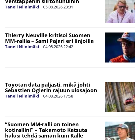
Verstappenin siirtohuhuihin
Taneli Niinimäki
|
05.08.2026
23:31
Thierry Neuville kritisoi Suomen
MM-rallia – Sami Pajari eri linjoilla
Taneli Niinimäki
|
04.08.2026
22:42
Toyotan data paljasti, mikä johti
Sebastien Ogierin rajuun ulosajoon
Taneli Niinimäki
|
04.08.2026
17:58
”Suomen MM-ralli on toinen
kotirallini” – Takamoto Katsuta
halusi tehdä saman kuin Kalle