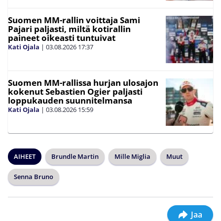
Suomen MM-rallin voittaja Sami
Pajari paljasti, miltä kotirallin
paineet oikeasti tuntuivat
Kati Ojala
|
03.08.2026
17:37
Suomen MM-rallissa hurjan ulosajon
kokenut Sebastien Ogier paljasti
loppukauden suunnitelmansa
Kati Ojala
|
03.08.2026
15:59
AIHEET
Brundle Martin
Mille Miglia
Muut
Senna Bruno
Jaa