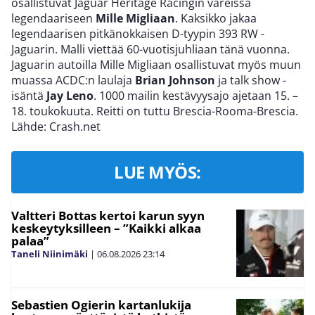
osallistuvat Jaguar Heritage Racingin väreissä
legendaariseen
Mille Migliaan
. Kaksikko jakaa
legendaarisen pitkänokkaisen D-tyypin 393 RW -
Jaguarin. Malli viettää 60-vuotisjuhliaan tänä vuonna.
Jaguarin autoilla Mille Migliaan osallistuvat myös muun
muassa ACDC:n laulaja
Brian Johnson
ja talk show -
isäntä
Jay Leno
. 1000 mailin kestävyysajo ajetaan 15. –
18. toukokuuta. Reitti on tuttu Brescia-Rooma-Brescia.
Lähde: Crash.net
LUE MYÖS:
Valtteri Bottas kertoi karun syyn
keskeytyksilleen – ”Kaikki alkaa
palaa”
Taneli Niinimäki
|
06.08.2026
23:14
Sebastien Ogierin kartanlukija