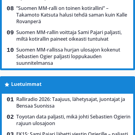
”Suomen MM-ralli on toinen kotirallini” –
Takamoto Katsuta halusi tehdä saman kuin Kalle
Rovanperä
Suomen MM-rallin voittaja Sami Pajari paljasti,
miltä kotirallin paineet oikeasti tuntuivat
Suomen MM-rallissa hurjan ulosajon kokenut
Sebastien Ogier paljasti loppukauden
suunnitelmansa
Luetuimmat
Ralliradio 2026: Taajuus, lähetysajat, juontajat ja
Bensaa Suonissa
Toyotan data paljasti, mikä johti Sebastien Ogierin
rajuun ulosajoon
EK15: Sami Pajari lähetti viestin Ogierille – paljasti