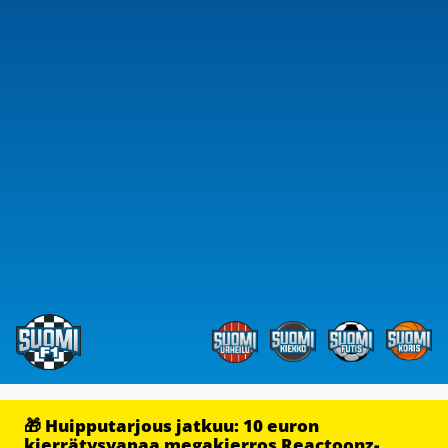
🎁 Huipputarjous jatkuu: 10 euron
kierrätysvapaa megakierros Reactoonz-