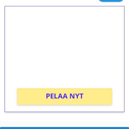
1€ = 10€ arvosta
ilmaiskierroksia ilman
kierrätystä!
Talleta 1€
Saat heti 50 ilmaiskierrosta Tuohi 1000 -
peliin (arvo 0,20€ per kierros)!
Ei kierrätysvaatimusta!
PELAA NYT