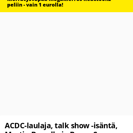
peliin - vain 1 eurolla!
ACDC-laulaja, talk show -isäntä,