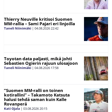
Thierry Neuville kritisoi Suomen
MM-rallia – Sami Pajari eri linjoilla
Taneli Niinimäki
|
04.08.2026
22:42
Toyotan data paljasti, mikä johti
Sebastien Ogierin rajuun ulosajoon
Taneli Niinimäki
|
04.08.2026
17:58
”Suomen MM-ralli on toinen
kotirallini” – Takamoto Katsuta
halusi tehdä saman kuin Kalle
Rovanperä
Kati Ojala
|
03.08.2026
20:15