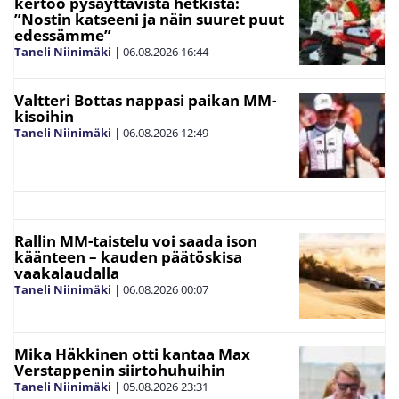
kertoo pysäyttävistä hetkistä:
”Nostin katseeni ja näin suuret puut
edessämme”
Taneli Niinimäki
|
06.08.2026
16:44
Valtteri Bottas nappasi paikan MM-
kisoihin
Taneli Niinimäki
|
06.08.2026
12:49
Rallin MM-taistelu voi saada ison
käänteen – kauden päätöskisa
vaakalaudalla
Taneli Niinimäki
|
06.08.2026
00:07
Mika Häkkinen otti kantaa Max
Verstappenin siirtohuhuihin
Taneli Niinimäki
|
05.08.2026
23:31