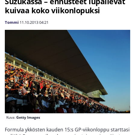
Suzukassa – ennusteet lupailevat
kuivaa koko viikonlopuksi
Tommi
11.10.2013
04:21
Kuva:
Getty Images
Formula ykkösten kauden 15:s GP-viikonloppu starttasi