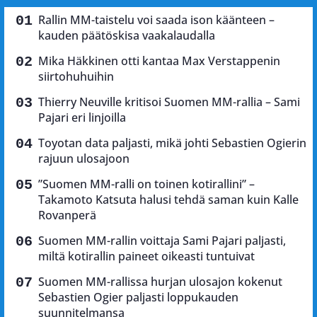
Rallin MM-taistelu voi saada ison käänteen –
kauden päätöskisa vaakalaudalla
Mika Häkkinen otti kantaa Max Verstappenin
siirtohuhuihin
Thierry Neuville kritisoi Suomen MM-rallia – Sami
Pajari eri linjoilla
Toyotan data paljasti, mikä johti Sebastien Ogierin
rajuun ulosajoon
”Suomen MM-ralli on toinen kotirallini” –
Takamoto Katsuta halusi tehdä saman kuin Kalle
Rovanperä
Suomen MM-rallin voittaja Sami Pajari paljasti,
miltä kotirallin paineet oikeasti tuntuivat
Suomen MM-rallissa hurjan ulosajon kokenut
Sebastien Ogier paljasti loppukauden
suunnitelmansa