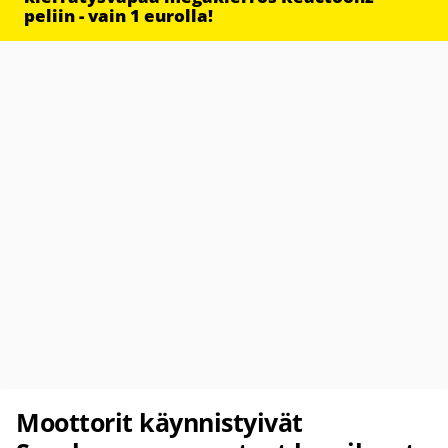
peliin - vain 1 eurolla!
Moottorit käynnistyivät