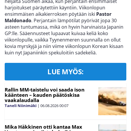
neljältä Suomen aikaa, kun perjantain ensimmäiset
harjoitukset päräytettiin käyntiin. Viikonlopun
ensimmäisen aikakierroksen pöytään iski
Pastor
Maldonado
. Perjantain lämpötilat pyörivät jopa 30
asteen tuntumassa, mikä on hyvin harvinaista Japanin
GP:lle. Sääennusteet lupaavat kuivaa keliä koko
viikonlopulle, vaikka Tyynenmeren suunnalla on ollut
kovia myrskyjä ja niin viime viikonlopun Korean kisaan
kuin nyt Japaniinkin spekuloitiin sadekeliä.
LUE MYÖS:
Rallin MM-taistelu voi saada ison
käänteen – kauden päätöskisa
vaakalaudalla
Taneli Niinimäki
|
06.08.2026
00:07
Mika Häkkinen otti kantaa Max