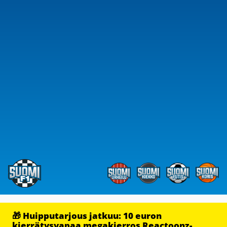
🎁 Huipputarjous jatkuu: 10 euron
kierrätysvapaa megakierros Reactoonz-