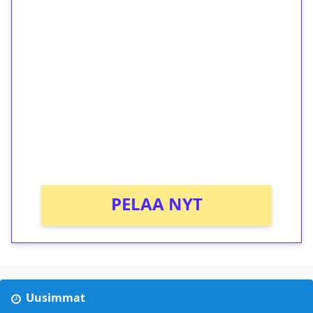
1€ = 10€ arvosta
ilmaiskierroksia ilman
kierrätystä!
Talleta 1€
Saat heti 50 ilmaiskierrosta Tuohi 1000 -
peliin (arvo 0,20€ per kierros)!
Ei kierrätysvaatimusta!
PELAA NYT
Uusimmat