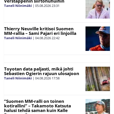
Verstappenin siirtohuhuihin
Taneli Niinimäki
|
05.08.2026
23:31
Thierry Neuville kritisoi Suomen
MM-rallia – Sami Pajari eri linjoilla
Taneli Niinimäki
|
04.08.2026
22:42
Toyotan data paljasti, mikä johti
Sebastien Ogierin rajuun ulosajoon
Taneli Niinimäki
|
04.08.2026
17:58
”Suomen MM-ralli on toinen
kotirallini” – Takamoto Katsuta
halusi tehdä saman kuin Kalle