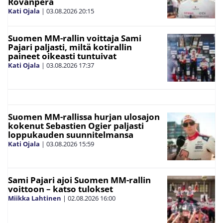
Rovanperä
Kati Ojala
|
03.08.2026
20:15
Suomen MM-rallin voittaja Sami
Pajari paljasti, miltä kotirallin
paineet oikeasti tuntuivat
Kati Ojala
|
03.08.2026
17:37
Suomen MM-rallissa hurjan ulosajon
kokenut Sebastien Ogier paljasti
loppukauden suunnitelmansa
Kati Ojala
|
03.08.2026
15:59
Sami Pajari ajoi Suomen MM-rallin
voittoon – katso tulokset
Miikka Lahtinen
|
02.08.2026
16:00