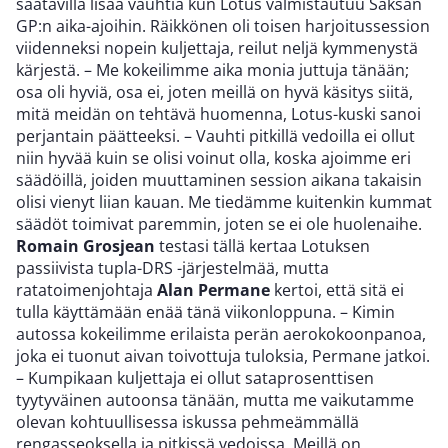
saatavilla lisää vauhtia kun Lotus valmistautuu Saksan
GP:n aika-ajoihin. Räikkönen oli toisen harjoitussession
viidenneksi nopein kuljettaja, reilut neljä kymmenystä
kärjestä. – Me kokeilimme aika monia juttuja tänään;
osa oli hyviä, osa ei, joten meillä on hyvä käsitys siitä,
mitä meidän on tehtävä huomenna, Lotus-kuski sanoi
perjantain päätteeksi. – Vauhti pitkillä vedoilla ei ollut
niin hyvää kuin se olisi voinut olla, koska ajoimme eri
säädöillä, joiden muuttaminen session aikana takaisin
olisi vienyt liian kauan. Me tiedämme kuitenkin kummat
säädöt toimivat paremmin, joten se ei ole huolenaihe.
Romain Grosjean
testasi tällä kertaa Lotuksen
passiivista tupla-DRS -järjestelmää, mutta
ratatoimenjohtaja
Alan Permane
kertoi, että sitä ei
tulla käyttämään enää tänä viikonloppuna. – Kimin
autossa kokeilimme erilaista perän aerokokoonpanoa,
joka ei tuonut aivan toivottuja tuloksia, Permane jatkoi.
– Kumpikaan kuljettaja ei ollut sataprosenttisen
tyytyväinen autoonsa tänään, mutta me vaikutamme
olevan kohtuullisessa iskussa pehmeämmällä
rengasseoksella ja pitkissä vedoissa. Meillä on