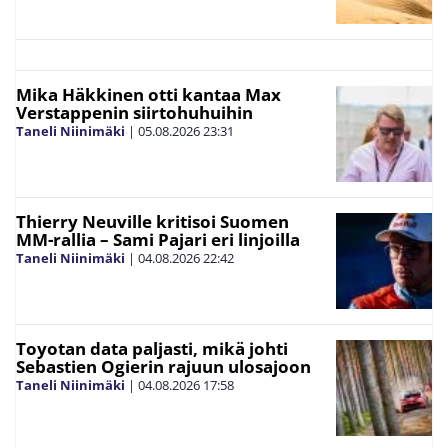
Mika Häkkinen otti kantaa Max
Verstappenin siirtohuhuihin
Taneli Niinimäki
|
05.08.2026
23:31
Thierry Neuville kritisoi Suomen
MM-rallia – Sami Pajari eri linjoilla
Taneli Niinimäki
|
04.08.2026
22:42
Toyotan data paljasti, mikä johti
Sebastien Ogierin rajuun ulosajoon
Taneli Niinimäki
|
04.08.2026
17:58