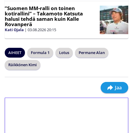
”Suomen MM-ralli on toinen
kotirallini” – Takamoto Katsuta
halusi tehdä saman kuin Kalle
Rovanperä
Kati Ojala
|
03.08.2026
20:15
AIHEET
Formula 1
Lotus
Permane Alan
Räikkönen Kimi
Jaa
1€ = 10€ arvosta
ilmaiskierroksia ilman
kierrätystä!