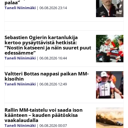
palaa”
Taneli Niinimäki
|
06.08.2026
23:14
Sebastien Ogierin kartanlukija
kertoo pysäyttävistä hetkistä:
”Nostin katseeni ja näin suuret puut
edessämme”
Taneli Niinimäki
|
06.08.2026
16:44
Valtteri Bottas nappasi paikan MM-
kisoihin
Taneli Niinimäki
|
06.08.2026
12:49
Rallin MM-taistelu voi saada ison
käänteen – kauden päätöskisa
vaakalaudalla
Taneli Niinimäki
|
06.08.2026
00:07