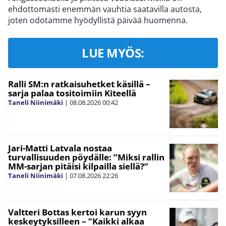
ehdottomasti enemmän vauhtia saatavilla autosta,
joten odotamme hyödyllistä päivää huomenna.
LUE MYÖS:
Ralli SM:n ratkaisuhetket käsillä –
sarja palaa tositoimiin Kiteellä
Taneli Niinimäki
|
08.08.2026
00:42
Jari-Matti Latvala nostaa
turvallisuuden pöydälle: ”Miksi rallin
MM-sarjan pitäisi kilpailla siellä?”
Taneli Niinimäki
|
07.08.2026
22:26
Valtteri Bottas kertoi karun syyn
keskeytyksilleen – ”Kaikki alkaa