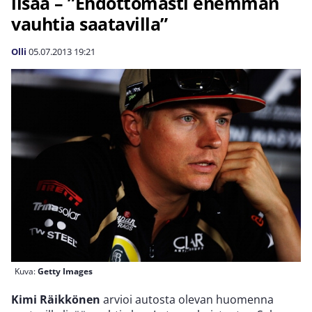
lisää – ”Ehdottomasti enemmän
vauhtia saatavilla”
Olli
05.07.2013
19:21
Kuva:
Getty Images
Kimi Räikkönen
arvioi autosta olevan huomenna