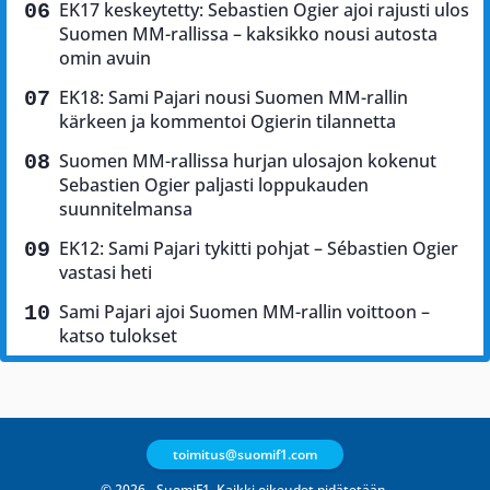
EK17 keskeytetty: Sebastien Ogier ajoi rajusti ulos
Suomen MM-rallissa – kaksikko nousi autosta
omin avuin
EK18: Sami Pajari nousi Suomen MM-rallin
kärkeen ja kommentoi Ogierin tilannetta
Suomen MM-rallissa hurjan ulosajon kokenut
Sebastien Ogier paljasti loppukauden
suunnitelmansa
EK12: Sami Pajari tykitti pohjat – Sébastien Ogier
vastasi heti
Sami Pajari ajoi Suomen MM-rallin voittoon –
katso tulokset
toimitus@suomif1.com
© 2026 - SuomiF1. Kaikki oikeudet pidätetään.