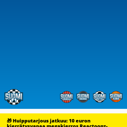
🎁 Huipputarjous jatkuu: 10 euron
kierrätysvapaa megakierros Reactoonz-