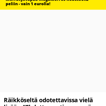
peliin - vain 1 eurolla!
Räikköseltä odotettavissa vielä