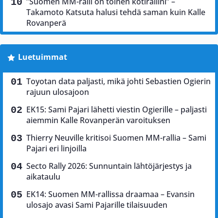
”Suomen MM-ralli on toinen kotirallini” –
Takamoto Katsuta halusi tehdä saman kuin Kalle
Rovanperä
Luetuimmat
Toyotan data paljasti, mikä johti Sebastien Ogierin
rajuun ulosajoon
EK15: Sami Pajari lähetti viestin Ogierille – paljasti
aiemmin Kalle Rovanperän varoituksen
Thierry Neuville kritisoi Suomen MM-rallia – Sami
Pajari eri linjoilla
Secto Rally 2026: Sunnuntain lähtöjärjestys ja
aikataulu
EK14: Suomen MM-rallissa draamaa – Evansin
ulosajo avasi Sami Pajarille tilaisuuden