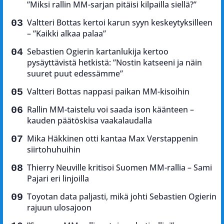
”Miksi rallin MM-sarjan pitäisi kilpailla siellä?”
Valtteri Bottas kertoi karun syyn keskeytyksilleen
– ”Kaikki alkaa palaa”
Sebastien Ogierin kartanlukija kertoo
pysäyttävistä hetkistä: ”Nostin katseeni ja näin
suuret puut edessämme”
Valtteri Bottas nappasi paikan MM-kisoihin
Rallin MM-taistelu voi saada ison käänteen –
kauden päätöskisa vaakalaudalla
Mika Häkkinen otti kantaa Max Verstappenin
siirtohuhuihin
Thierry Neuville kritisoi Suomen MM-rallia – Sami
Pajari eri linjoilla
Toyotan data paljasti, mikä johti Sebastien Ogierin
rajuun ulosajoon