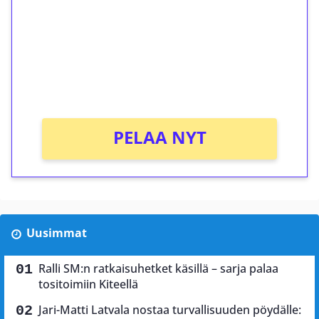
Talleta 1€
Saat heti 50 ilmaiskierrosta Tuohi 1000 -
peliin (arvo 0,20€ per kierros)!
Ei kierrätysvaatimusta!
PELAA NYT
Uusimmat
Ralli SM:n ratkaisuhetket käsillä – sarja palaa
tositoimiin Kiteellä
Jari-Matti Latvala nostaa turvallisuuden pöydälle: