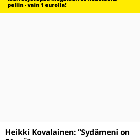
peliin - vain 1 eurolla!
Heikki Kovalainen: ”Sydämeni on