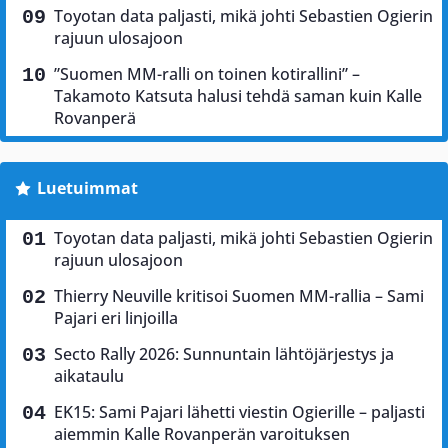
Toyotan data paljasti, mikä johti Sebastien Ogierin
rajuun ulosajoon
”Suomen MM-ralli on toinen kotirallini” –
Takamoto Katsuta halusi tehdä saman kuin Kalle
Rovanperä
Luetuimmat
Toyotan data paljasti, mikä johti Sebastien Ogierin
rajuun ulosajoon
Thierry Neuville kritisoi Suomen MM-rallia – Sami
Pajari eri linjoilla
Secto Rally 2026: Sunnuntain lähtöjärjestys ja
aikataulu
EK15: Sami Pajari lähetti viestin Ogierille – paljasti
aiemmin Kalle Rovanperän varoituksen