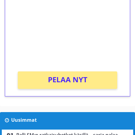
ilmaiskierroksia ilman
kierrätystä!
Talleta 1€
Saat heti 50 ilmaiskierrosta Tuohi 1000 -
peliin (arvo 0,20€ per kierros)!
Ei kierrätysvaatimusta!
PELAA NYT
Uusimmat
Ralli SM:n ratkaisuhetket käsillä – sarja palaa