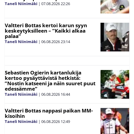
Taneli Niinimäki
|
07.08.2026
22:26
Valtteri Bottas kertoi karun syyn
keskeytyksilleen – ”Kaikki alkaa
palaa”
Taneli Niinimäki
|
06.08.2026
23:14
Sebastien Ogierin kartanlukija
kertoo pysäyttävistä hetkistä:
”Nostin katseeni ja näin suuret puut
edessämme”
Taneli Niinimäki
|
06.08.2026
16:44
Valtteri Bottas nappasi paikan MM-
kisoihin
Taneli Niinimäki
|
06.08.2026
12:49