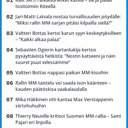
tositoimiin Kiteellä
Jari-Matti Latvala nostaa turvallisuuden pöydälle:
”Miksi rallin MM-sarjan pitäisi kilpailla siellä?”
Valtteri Bottas kertoi karun syyn keskeytyksilleen
– ”Kaikki alkaa palaa”
Sebastien Ogierin kartanlukija kertoo
pysäyttävistä hetkistä: ”Nostin katseeni ja näin
suuret puut edessämme”
Valtteri Bottas nappasi paikan MM-kisoihin
Rallin MM-taistelu voi saada ison käänteen –
kauden päätöskisa vaakalaudalla
Mika Häkkinen otti kantaa Max Verstappenin
siirtohuhuihin
Thierry Neuville kritisoi Suomen MM-rallia – Sami
Pajari eri linjoilla