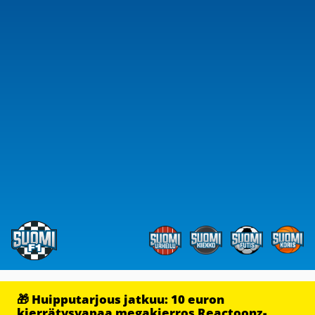
🎁 Huipputarjous jatkuu: 10 euron
kierrätysvapaa megakierros Reactoonz-