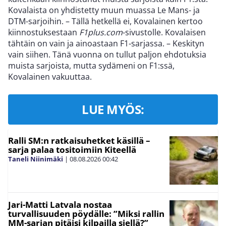
Kovalaista on yhdistetty muun muassa Le Mans- ja
DTM-sarjoihin. – Tällä hetkellä ei, Kovalainen kertoo
kiinnostuksestaan
F1plus.com
-sivustolle. Kovalaisen
tähtäin on vain ja ainoastaan F1-sarjassa. – Keskityn
vain siihen. Tänä vuonna on tullut paljon ehdotuksia
muista sarjoista, mutta sydämeni on F1:ssä,
Kovalainen vakuuttaa.
LUE MYÖS:
Ralli SM:n ratkaisuhetket käsillä –
sarja palaa tositoimiin Kiteellä
Taneli Niinimäki
|
08.08.2026
00:42
Jari-Matti Latvala nostaa
turvallisuuden pöydälle: ”Miksi rallin
MM-sarjan pitäisi kilpailla siellä?”