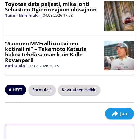
Toyotan data paljasti, mikä johti
Sebastien Ogierin rajuun ulosajoon
Taneli Niinimäki
|
04.08.2026
17:58
”Suomen MM-ralli on toinen
kotirallini” – Takamoto Katsuta
halusi tehdä saman kuin Kalle
Rovanperä
Kati Ojala
|
03.08.2026
20:15
AIHEET
Formula 1
Kovalainen Heikki
Jaa
1€ = 10€ arvosta