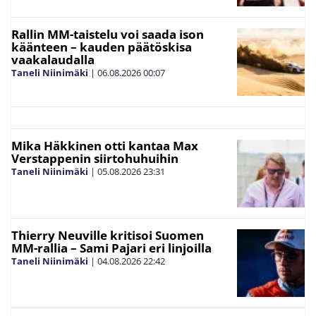
Rallin MM-taistelu voi saada ison
käänteen – kauden päätöskisa
vaakalaudalla
Taneli Niinimäki
|
06.08.2026
00:07
Mika Häkkinen otti kantaa Max
Verstappenin siirtohuhuihin
Taneli Niinimäki
|
05.08.2026
23:31
Thierry Neuville kritisoi Suomen
MM-rallia – Sami Pajari eri linjoilla
Taneli Niinimäki
|
04.08.2026
22:42