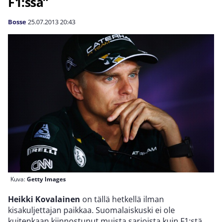
F1:ssä”
Bosse
25.07.2013
20:43
Kuva:
Getty Images
Heikki Kovalainen
on tällä hetkellä ilman
kisakuljettajan paikkaa. Suomalaiskuski ei ole
kuitenkaan kiinnostunut muista sarjoista kuin F1:stä.