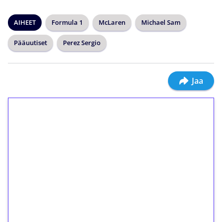
AIHEET
Formula 1
McLaren
Michael Sam
Pääuutiset
Perez Sergio
Jaa
1€ = 10€ arvosta
ilmaiskierroksia ilman
kierrätystä!
Talleta 1€
Saat heti 50 ilmaiskierrosta Tuohi 1000 -
peliin (arvo 0,20€ per kierros)!
Ei kierrätysvaatimusta!