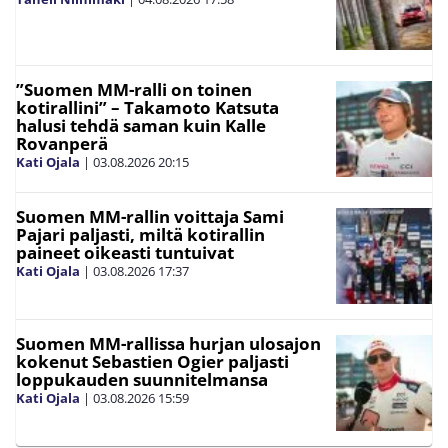
”Suomen MM-ralli on toinen
kotirallini” – Takamoto Katsuta
halusi tehdä saman kuin Kalle
Rovanperä
Kati Ojala
|
03.08.2026
20:15
Suomen MM-rallin voittaja Sami
Pajari paljasti, miltä kotirallin
paineet oikeasti tuntuivat
Kati Ojala
|
03.08.2026
17:37
Suomen MM-rallissa hurjan ulosajon
kokenut Sebastien Ogier paljasti
loppukauden suunnitelmansa
Kati Ojala
|
03.08.2026
15:59