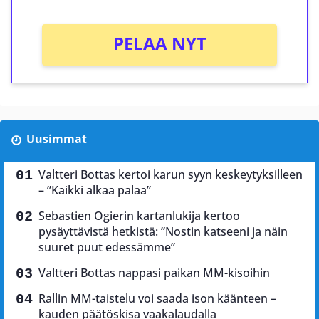
PELAA NYT
Uusimmat
Valtteri Bottas kertoi karun syyn keskeytyksilleen
– ”Kaikki alkaa palaa”
Sebastien Ogierin kartanlukija kertoo
pysäyttävistä hetkistä: ”Nostin katseeni ja näin
suuret puut edessämme”
Valtteri Bottas nappasi paikan MM-kisoihin
Rallin MM-taistelu voi saada ison käänteen –
kauden päätöskisa vaakalaudalla