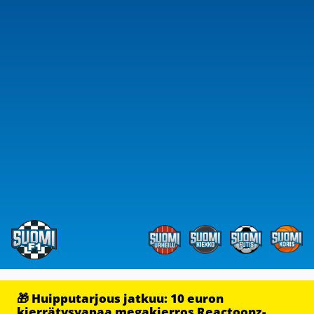
🎁 Huipputarjous jatkuu: 10 euron
kierrätysvapaa megakierros Reactoonz-