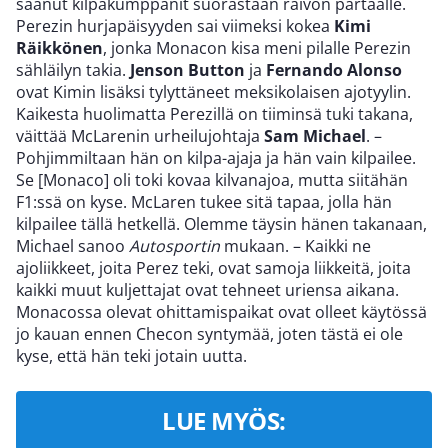
saanut kilpakumppanit suorastaan raivon partaalle.
Perezin hurjapäisyyden sai viimeksi kokea
Kimi
Räikkönen
, jonka Monacon kisa meni pilalle Perezin
sähläilyn takia.
Jenson Button
ja
Fernando Alonso
ovat Kimin lisäksi tylyttäneet meksikolaisen ajotyylin.
Kaikesta huolimatta Perezillä on tiiminsä tuki takana,
väittää McLarenin urheilujohtaja
Sam Michael
. –
Pohjimmiltaan hän on kilpa-ajaja ja hän vain kilpailee.
Se [Monaco] oli toki kovaa kilvanajoa, mutta siitähän
F1:ssä on kyse. McLaren tukee sitä tapaa, jolla hän
kilpailee tällä hetkellä. Olemme täysin hänen takanaan,
Michael sanoo
Autosportin
mukaan. – Kaikki ne
ajoliikkeet, joita Perez teki, ovat samoja liikkeitä, joita
kaikki muut kuljettajat ovat tehneet uriensa aikana.
Monacossa olevat ohittamispaikat ovat olleet käytössä
jo kauan ennen Checon syntymää, joten tästä ei ole
kyse, että hän teki jotain uutta.
LUE MYÖS: