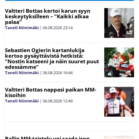
Valtteri Bottas kertoi karun syyn
keskeytyksilleen – ”Kaikki alkaa
palaa”
Taneli Niinimäki
|
06.08.2026
23:14
Sebastien Ogierin kartanlukija
kertoo pysäyttävistä hetkistä:
”Nostin katseeni ja näin suuret puut
edessämme”
Taneli Niinimäki
|
06.08.2026
16:44
Valtteri Bottas nappasi paikan MM-
kisoihin
Taneli Niinimäki
|
06.08.2026
12:49
Rallin MM-taistelu voi saada ison