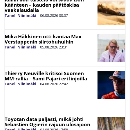
käänteen – kauden päätöskisa
vaakalaudalla
Taneli Niinimäki
|
06.08.2026
00:07
Mika Häkkinen otti kantaa Max
Verstappenin siirtohuhuihin
Taneli Niinimäki
|
05.08.2026
23:31
Thierry Neuville kritisoi Suomen
MM-rallia – Sami Pajari eri linjoilla
Taneli Niinimäki
|
04.08.2026
22:42
Toyotan data paljasti, mikä johti
Sebastien Ogierin rajuun ulosajoon
Taneli Niinimäki
|
04.08.2026
17:58