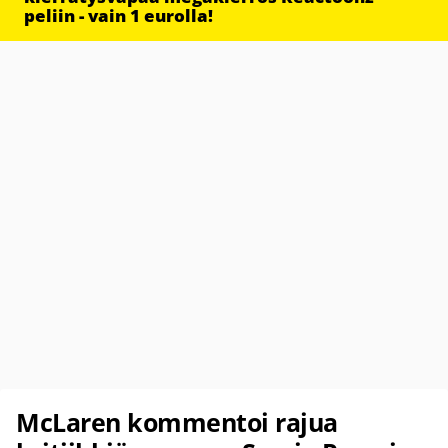
peliin - vain 1 eurolla!
McLaren kommentoi rajua