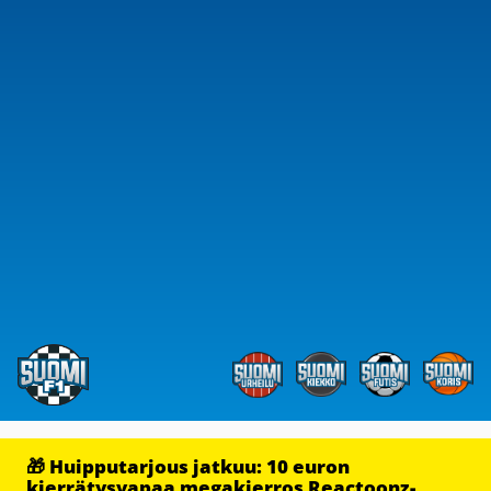
🎁 Huipputarjous jatkuu: 10 euron
kierrätysvapaa megakierros Reactoonz-