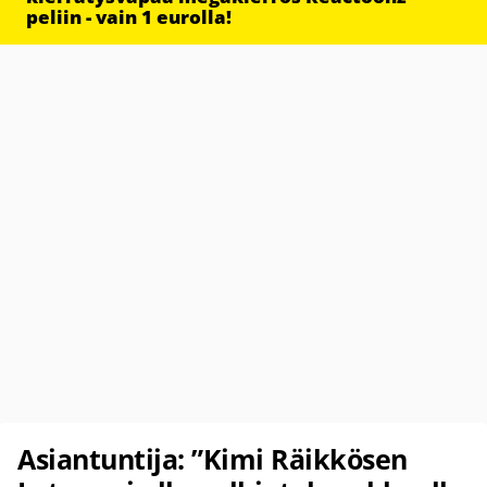
peliin - vain 1 eurolla!
Asiantuntija: ”Kimi Räikkösen