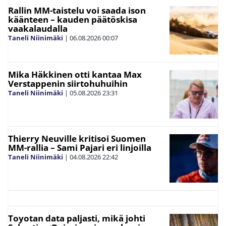
Rallin MM-taistelu voi saada ison
käänteen – kauden päätöskisa
vaakalaudalla
Taneli Niinimäki
|
06.08.2026
00:07
Mika Häkkinen otti kantaa Max
Verstappenin siirtohuhuihin
Taneli Niinimäki
|
05.08.2026
23:31
Thierry Neuville kritisoi Suomen
MM-rallia – Sami Pajari eri linjoilla
Taneli Niinimäki
|
04.08.2026
22:42
Toyotan data paljasti, mikä johti