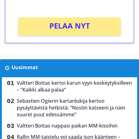
Ei kierrätysvaatimusta!
PELAA NYT
Uusimmat
Valtteri Bottas kertoi karun syyn keskeytyksilleen
– ”Kaikki alkaa palaa”
Sebastien Ogierin kartanlukija kertoo
pysäyttävistä hetkistä: ”Nostin katseeni ja näin
suuret puut edessämme”
Valtteri Bottas nappasi paikan MM-kisoihin
Rallin MM-taistelu voi saada ison käänteen –