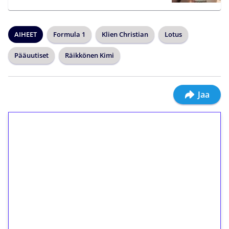
AIHEET
Formula 1
Klien Christian
Lotus
Pääuutiset
Räikkönen Kimi
Jaa
1€ = 10€ arvosta
ilmaiskierroksia ilman
kierrätystä!
Talleta 1€
Saat heti 50 ilmaiskierrosta Tuohi 1000 -
peliin (arvo 0,20€ per kierros)!