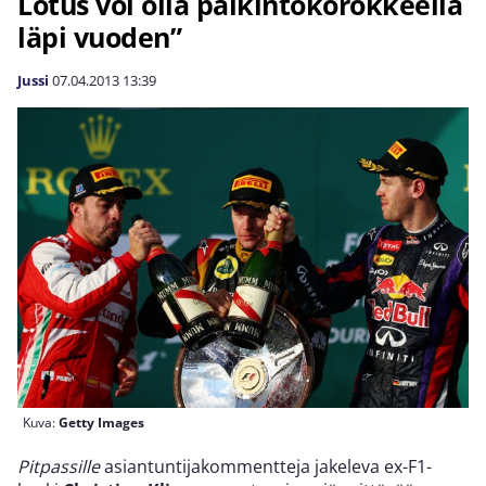
Lotus voi olla palkintokorokkeella
läpi vuoden”
Jussi
07.04.2013
13:39
Kuva:
Getty Images
Pitpassille
asiantuntijakommentteja jakeleva ex-F1-