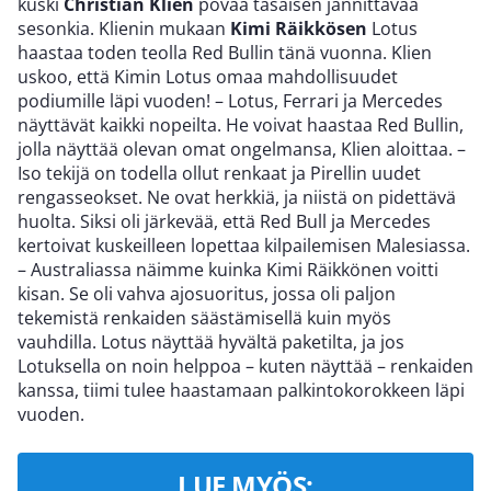
kuski
Christian Klien
povaa tasaisen jännittävää
sesonkia. Klienin mukaan
Kimi Räikkösen
Lotus
haastaa toden teolla Red Bullin tänä vuonna. Klien
uskoo, että Kimin Lotus omaa mahdollisuudet
podiumille läpi vuoden! – Lotus, Ferrari ja Mercedes
näyttävät kaikki nopeilta. He voivat haastaa Red Bullin,
jolla näyttää olevan omat ongelmansa, Klien aloittaa. –
Iso tekijä on todella ollut renkaat ja Pirellin uudet
rengasseokset. Ne ovat herkkiä, ja niistä on pidettävä
huolta. Siksi oli järkevää, että Red Bull ja Mercedes
kertoivat kuskeilleen lopettaa kilpailemisen Malesiassa.
– Australiassa näimme kuinka Kimi Räikkönen voitti
kisan. Se oli vahva ajosuoritus, jossa oli paljon
tekemistä renkaiden säästämisellä kuin myös
vauhdilla. Lotus näyttää hyvältä paketilta, ja jos
Lotuksella on noin helppoa – kuten näyttää – renkaiden
kanssa, tiimi tulee haastamaan palkintokorokkeen läpi
vuoden.
LUE MYÖS: