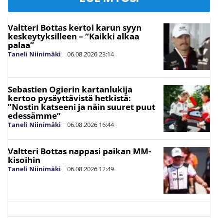
Valtteri Bottas kertoi karun syyn
keskeytyksilleen – ”Kaikki alkaa
palaa”
Taneli Niinimäki
|
06.08.2026
23:14
Sebastien Ogierin kartanlukija
kertoo pysäyttävistä hetkistä:
”Nostin katseeni ja näin suuret puut
edessämme”
Taneli Niinimäki
|
06.08.2026
16:44
Valtteri Bottas nappasi paikan MM-
kisoihin
Taneli Niinimäki
|
06.08.2026
12:49