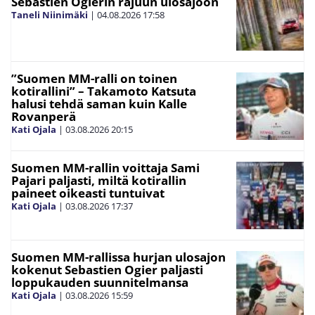
Sebastien Ogierin rajuun ulosajoon
Taneli Niinimäki
|
04.08.2026
17:58
”Suomen MM-ralli on toinen
kotirallini” – Takamoto Katsuta
halusi tehdä saman kuin Kalle
Rovanperä
Kati Ojala
|
03.08.2026
20:15
Suomen MM-rallin voittaja Sami
Pajari paljasti, miltä kotirallin
paineet oikeasti tuntuivat
Kati Ojala
|
03.08.2026
17:37
Suomen MM-rallissa hurjan ulosajon
kokenut Sebastien Ogier paljasti
loppukauden suunnitelmansa
Kati Ojala
|
03.08.2026
15:59