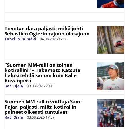
Toyotan data paljasti, mikä johti
Sebastien Ogierin rajuun ulosajoon
Taneli Niinimäki
|
04.08.2026
17:58
”Suomen MM-ralli on toinen
kotirallini” – Takamoto Katsuta
halusi tehdä saman kuin Kalle
Rovanperä
Kati Ojala
|
03.08.2026
20:15
Suomen MM-rallin voittaja Sami
Pajari paljasti, miltä kotirallin
paineet oikeasti tuntuivat
Kati Ojala
|
03.08.2026
17:37