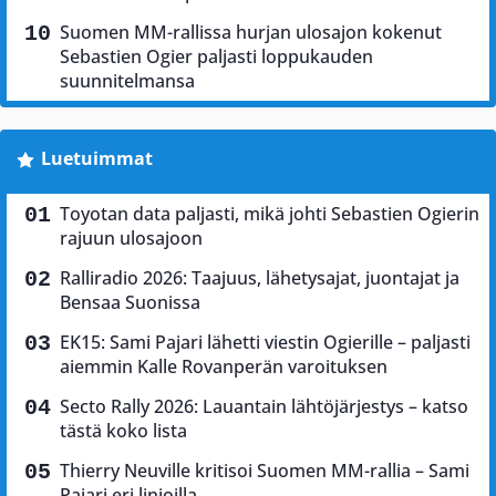
Suomen MM-rallissa hurjan ulosajon kokenut
Sebastien Ogier paljasti loppukauden
suunnitelmansa
Luetuimmat
Toyotan data paljasti, mikä johti Sebastien Ogierin
rajuun ulosajoon
Ralliradio 2026: Taajuus, lähetysajat, juontajat ja
Bensaa Suonissa
EK15: Sami Pajari lähetti viestin Ogierille – paljasti
aiemmin Kalle Rovanperän varoituksen
Secto Rally 2026: Lauantain lähtöjärjestys – katso
tästä koko lista
Thierry Neuville kritisoi Suomen MM-rallia – Sami
Pajari eri linjoilla