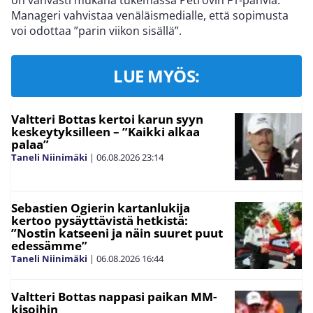
on vahvasti mukana tukemassa Petrovin F1-pahvia.
Manageri vahvistaa venäläismedialle, että sopimusta
voi odottaa ”parin viikon sisällä”.
LUE MYÖS:
Valtteri Bottas kertoi karun syyn
keskeytyksilleen – ”Kaikki alkaa
palaa”
Taneli Niinimäki
|
06.08.2026
23:14
Sebastien Ogierin kartanlukija
kertoo pysäyttävistä hetkistä:
”Nostin katseeni ja näin suuret puut
edessämme”
Taneli Niinimäki
|
06.08.2026
16:44
Valtteri Bottas nappasi paikan MM-
kisoihin