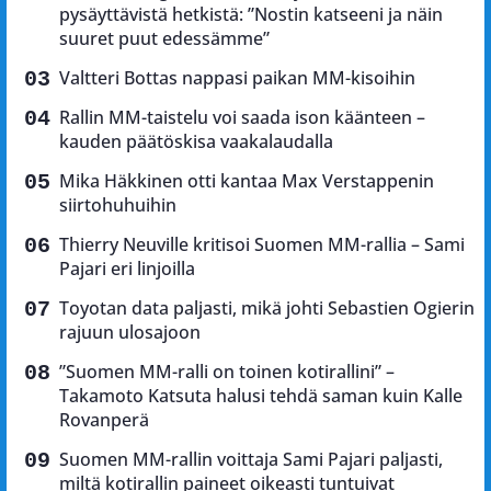
pysäyttävistä hetkistä: ”Nostin katseeni ja näin
suuret puut edessämme”
Valtteri Bottas nappasi paikan MM-kisoihin
Rallin MM-taistelu voi saada ison käänteen –
kauden päätöskisa vaakalaudalla
Mika Häkkinen otti kantaa Max Verstappenin
siirtohuhuihin
Thierry Neuville kritisoi Suomen MM-rallia – Sami
Pajari eri linjoilla
Toyotan data paljasti, mikä johti Sebastien Ogierin
rajuun ulosajoon
”Suomen MM-ralli on toinen kotirallini” –
Takamoto Katsuta halusi tehdä saman kuin Kalle
Rovanperä
Suomen MM-rallin voittaja Sami Pajari paljasti,
miltä kotirallin paineet oikeasti tuntuivat