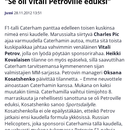
"Se oli Vitali Petroville eduksi"
Jussi
28.11.2012
13:51
F1-talli Caterham panttaa edelleen toisen kuskinsa
nimeä ensi kaudelle. Marussialta siirtyvä
Charles Pic
ajaa varmuudella Caterhamin autoa, mutta sitä toista
kuskipaikkaa jahtaa vahvimmin venäläinen
Vitali
Petrov
, jolla on lyödä pöytään sponsorirahaa.
Heikki
Kovalaisen
tilanne on myös epäselvä, sillä saavuttihan
Caterham tarvitsemansa kymmenennen sijan
valmistajien MM-sarjassa. Petrovin manageri
Oksana
Kosatshenko
päivittää tilannetta. – Emme neuvottele
ainoastaan Caterhamin kanssa. Mukana on kaksi
muutakin tiimiä. Caterhamilla vaihtui tiimijohto 8.
marraskuuta ja rehellisesti sanottuna se oli Petroville
eduksi, Kosatshenko sanoo
Sportsdailylle
.
Kosatshenkolla ei ole epäilystäkään, etteikö Petrov
jatkaisi ensi kaudella formula ykkösissä. Russian
Helicopters, joka sponsoroi Caterhamia tällä kaudella,