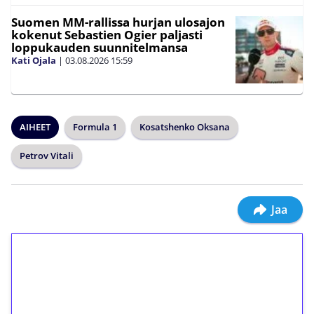
Suomen MM-rallissa hurjan ulosajon
kokenut Sebastien Ogier paljasti
loppukauden suunnitelmansa
Kati Ojala
|
03.08.2026
15:59
AIHEET
Formula 1
Kosatshenko Oksana
Petrov Vitali
Jaa
1€ = 10€ arvosta
ilmaiskierroksia ilman
kierrätystä!