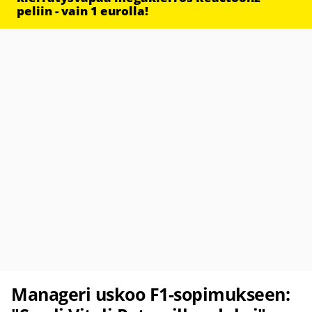
peliin - vain 1 eurolla!
Manageri uskoo F1-sopimukseen: