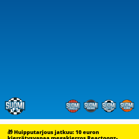
🎁 Huipputarjous jatkuu: 10 euron
kierrätysvapaa megakierros Reactoonz-