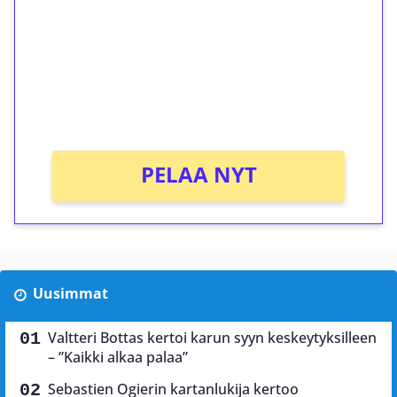
Talleta 1€
Saat heti 50 ilmaiskierrosta Tuohi 1000 -
peliin (arvo 0,20€ per kierros)!
Ei kierrätysvaatimusta!
PELAA NYT
Uusimmat
Valtteri Bottas kertoi karun syyn keskeytyksilleen
– ”Kaikki alkaa palaa”
Sebastien Ogierin kartanlukija kertoo