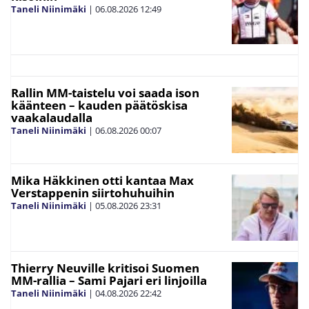
Taneli Niinimäki
|
06.08.2026
12:49
Rallin MM-taistelu voi saada ison
käänteen – kauden päätöskisa
vaakalaudalla
Taneli Niinimäki
|
06.08.2026
00:07
Mika Häkkinen otti kantaa Max
Verstappenin siirtohuhuihin
Taneli Niinimäki
|
05.08.2026
23:31
Thierry Neuville kritisoi Suomen
MM-rallia – Sami Pajari eri linjoilla
Taneli Niinimäki
|
04.08.2026
22:42