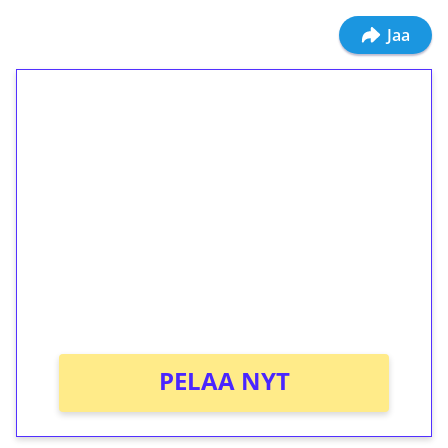
Jaa
1€ = 10€ arvosta
ilmaiskierroksia ilman
kierrätystä!
Talleta 1€
Saat heti 50 ilmaiskierrosta Tuohi 1000 -
peliin (arvo 0,20€ per kierros)!
Ei kierrätysvaatimusta!
PELAA NYT