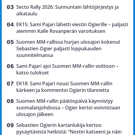
Secto Rally 2026: Sunnuntain lähtöjärjestys ja
aikataulu
EK15: Sami Pajari lähetti viestin Ogierille – paljasti
aiemmin Kalle Rovanperän varoituksen
Suomen MM-rallissa hurjan ulosajon kokenut
Sebastien Ogier paljasti loppukauden
suunnitelmansa
Sami Pajari ajoi Suomen MM-rallin voittoon –
katso tulokset
EK18: Sami Pajari nousi Suomen MM-rallin
kärkeen ja kommentoi Ogierin tilannetta
Suomen MM-rallin päätöspäivä käynnistyy
suomalaisjohdossa – Ogier kertoi voinnistaan
ulosajon jälkeen
Sebastien Ogierin kartanlukija kertoo
pysäyttävistä hetkistä: ”Nostin katseeni ja näin