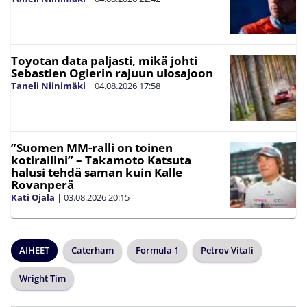
Toyotan data paljasti, mikä johti
Sebastien Ogierin rajuun ulosajoon
Taneli Niinimäki
|
04.08.2026
17:58
”Suomen MM-ralli on toinen
kotirallini” – Takamoto Katsuta
halusi tehdä saman kuin Kalle
Rovanperä
Kati Ojala
|
03.08.2026
20:15
AIHEET
Caterham
Formula 1
Petrov Vitali
Wright Tim