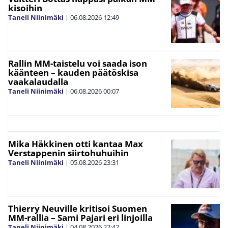
kisoihin
Taneli Niinimäki
|
06.08.2026
12:49
Rallin MM-taistelu voi saada ison
käänteen – kauden päätöskisa
vaakalaudalla
Taneli Niinimäki
|
06.08.2026
00:07
Mika Häkkinen otti kantaa Max
Verstappenin siirtohuhuihin
Taneli Niinimäki
|
05.08.2026
23:31
Thierry Neuville kritisoi Suomen
MM-rallia – Sami Pajari eri linjoilla
Taneli Niinimäki
|
04.08.2026
22:42