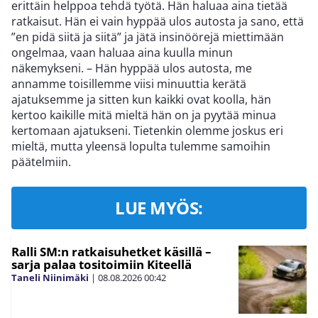
erittäin helppoa tehdä työtä. Hän haluaa aina tietää
ratkaisut. Hän ei vain hyppää ulos autosta ja sano, että
”en pidä siitä ja siitä” ja jätä insinöörejä miettimään
ongelmaa, vaan haluaa aina kuulla minun
näkemykseni. – Hän hyppää ulos autosta, me
annamme toisillemme viisi minuuttia kerätä
ajatuksemme ja sitten kun kaikki ovat koolla, hän
kertoo kaikille mitä mieltä hän on ja pyytää minua
kertomaan ajatukseni. Tietenkin olemme joskus eri
mieltä, mutta yleensä lopulta tulemme samoihin
päätelmiin.
LUE MYÖS:
Ralli SM:n ratkaisuhetket käsillä –
sarja palaa tositoimiin Kiteellä
Taneli Niinimäki
|
08.08.2026
00:42