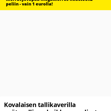
peliin - vain 1 eurolla!
Kovalaisen tallikaverilla