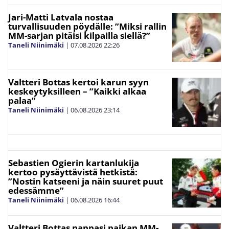
Jari-Matti Latvala nostaa
turvallisuuden pöydälle: ”Miksi rallin
MM-sarjan pitäisi kilpailla siellä?”
Taneli Niinimäki
|
07.08.2026
22:26
Valtteri Bottas kertoi karun syyn
keskeytyksilleen – ”Kaikki alkaa
palaa”
Taneli Niinimäki
|
06.08.2026
23:14
Sebastien Ogierin kartanlukija
kertoo pysäyttävistä hetkistä:
”Nostin katseeni ja näin suuret puut
edessämme”
Taneli Niinimäki
|
06.08.2026
16:44
Valtteri Bottas nappasi paikan MM-