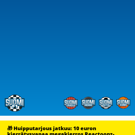
🎁 Huipputarjous jatkuu: 10 euron
kierrätysvapaa megakierros Reactoonz-