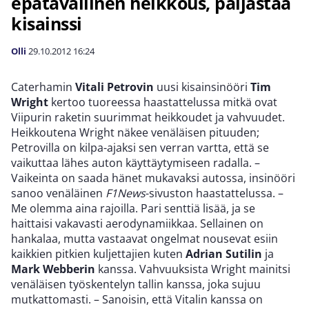
epätavallinen heikkous, paljastaa
kisainssi
Olli
29.10.2012
16:24
Caterhamin
Vitali Petrovin
uusi kisainsinööri
Tim
Wright
kertoo tuoreessa haastattelussa mitkä ovat
Viipurin raketin suurimmat heikkoudet ja vahvuudet.
Heikkoutena Wright näkee venäläisen pituuden;
Petrovilla on kilpa-ajaksi sen verran vartta, että se
vaikuttaa lähes auton käyttäytymiseen radalla. –
Vaikeinta on saada hänet mukavaksi autossa, insinööri
sanoo venäläinen
F1News
-sivuston haastattelussa. –
Me olemma aina rajoilla. Pari senttiä lisää, ja se
haittaisi vakavasti aerodynamiikkaa. Sellainen on
hankalaa, mutta vastaavat ongelmat nousevat esiin
kaikkien pitkien kuljettajien kuten
Adrian Sutilin
ja
Mark Webberin
kanssa. Vahvuuksista Wright mainitsi
venäläisen työskentelyn tallin kanssa, joka sujuu
mutkattomasti. – Sanoisin, että Vitalin kanssa on