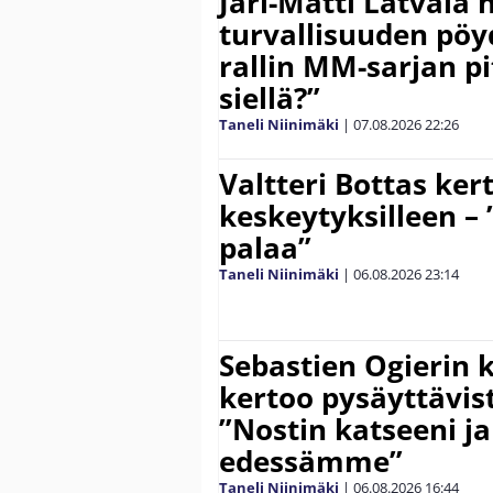
Jari-Matti Latvala 
turvallisuuden pöyd
rallin MM-sarjan pit
siellä?”
Taneli Niinimäki
|
07.08.2026
22:26
Valtteri Bottas ker
keskeytyksilleen – 
palaa”
Taneli Niinimäki
|
06.08.2026
23:14
Sebastien Ogierin 
kertoo pysäyttävist
”Nostin katseeni j
edessämme”
Taneli Niinimäki
|
06.08.2026
16:44