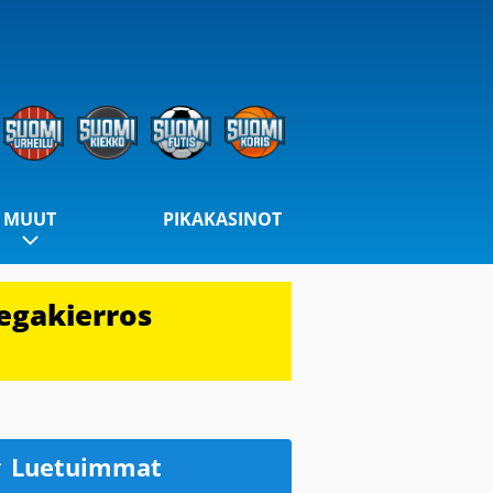
MUUT
PIKAKASINOT
egakierros
Luetuimmat