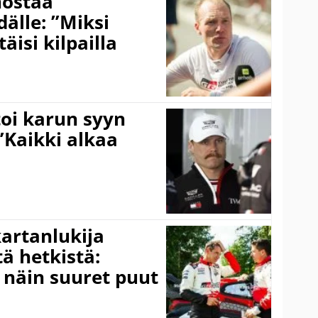
nostaa
älle: ”Miksi
äisi kilpailla
toi karun syyn
”Kaikki alkaa
kartanlukija
ä hetkistä:
a näin suuret puut