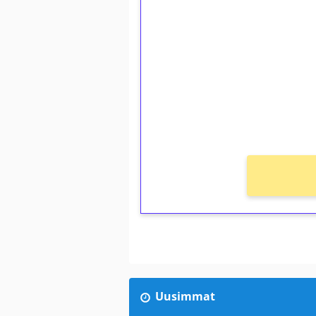
1€ = 10€ arvosta 
kierrätystä!
Talleta 1€
Saat heti 50 ilmaiskierr
kierros)!
Ei kierrätysvaatimusta!
Uusimmat