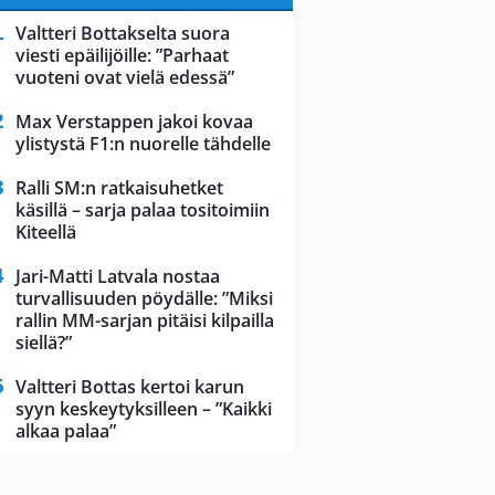
Valtteri Bottakselta suora
viesti epäilijöille: ”Parhaat
vuoteni ovat vielä edessä”
Max Verstappen jakoi kovaa
ylistystä F1:n nuorelle tähdelle
Ralli SM:n ratkaisuhetket
käsillä – sarja palaa tositoimiin
Kiteellä
Jari-Matti Latvala nostaa
turvallisuuden pöydälle: ”Miksi
rallin MM-sarjan pitäisi kilpailla
siellä?”
Valtteri Bottas kertoi karun
syyn keskeytyksilleen – ”Kaikki
alkaa palaa”