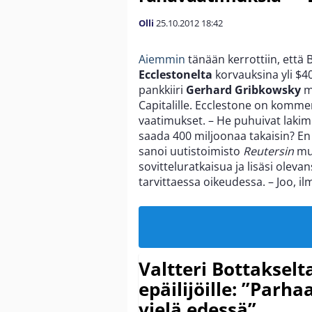
Olli
25.10.2012
18:42
Aiemmin
tänään kerrottiin, ett
Ecclestonelta
korvauksina yli $4
pankkiiri
Gerhard Gribkowsky
m
Capitalille. Ecclestone on komme
vaatimukset. – He puhuivat lakim
saada 400 miljoonaa takaisin? En 
sanoi uutistoimisto
Reutersin
muk
sovitteluratkaisua ja lisäsi ole
tarvittaessa oikeudessa. – Joo, il
Valtteri Bottakselt
epäilijöille: ”Parha
vielä edessä”