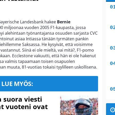
ä Bayerische Landesbank hakee
Bernie
00 miljoonaa vuoden 2005 F1-kaupasta, jossa
yi alehintaan työnantajansa osuuden sarjasta CVC
ntoinut asiaa Intiassa tänään tyrmäten pankin
iehillemme Saksassa. He kysyivät, että voisimme
vastannut. Siinä ei ole mieltä, vai mitä?, F1-pomo
aan. Ecclestone vakuutti, että hän ei ole hakenut
vansa valmis tapaamaan toisen osapuolen
man muuta, 81-vuotias tokaisi tyylilleen uskollisena.
LUE MYÖS:
a suora viesti
at vuoteni ovat