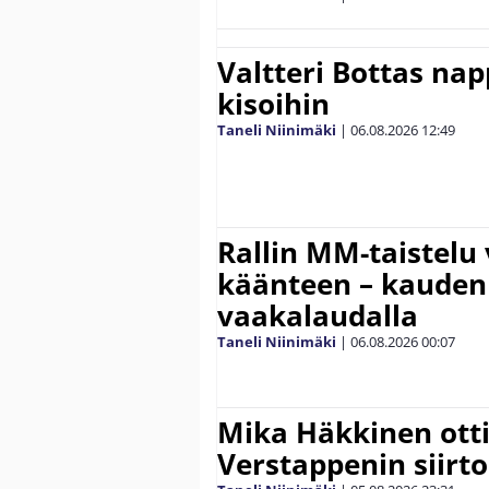
Valtteri Bottas na
kisoihin
Taneli Niinimäki
|
06.08.2026
12:49
Rallin MM-taistelu 
käänteen – kauden
vaakalaudalla
Taneli Niinimäki
|
06.08.2026
00:07
Mika Häkkinen ott
Verstappenin siirt