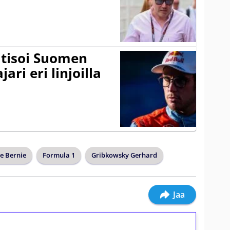
itisoi Suomen
ari eri linjoilla
ne Bernie
Formula 1
Gribkowsky Gerhard
Jaa