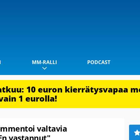
1
MM-RALLI
PODCAST
jatkuu: 10 euron kierrätysvapaa m
vain 1 eurolla!
ommentoi valtavia
En vastannut"