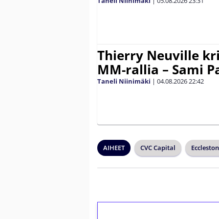
Taneli Niinimäki
|
05.08.2026
23:31
Thierry Neuville kr
MM-rallia – Sami Paj
Taneli Niinimäki
|
04.08.2026
22:42
AIHEET
CVC Capital
Ecclesto