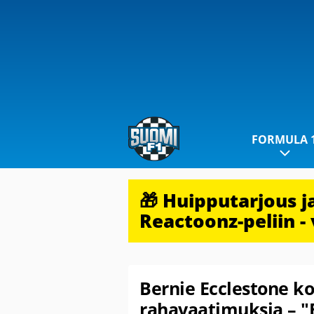
FORMULA 
🎁 Huipputarjous 
Reactoonz-peliin - 
Bernie Ecclestone k
rahavaatimuksia – "