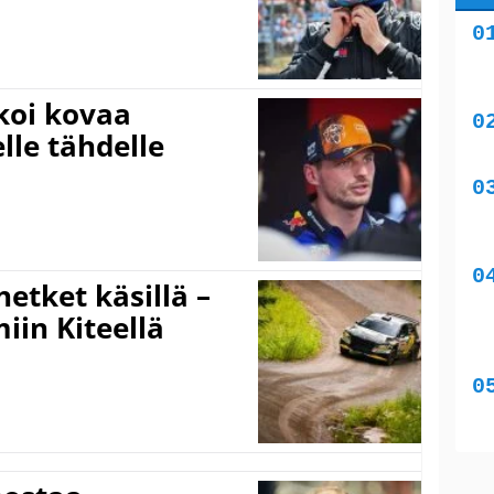
koi kovaa
lle tähdelle
hetket käsillä –
iin Kiteellä