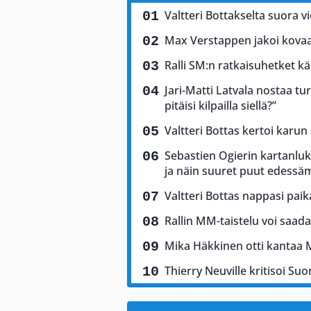
Valtteri Bottakselta suora vi
Max Verstappen jakoi kovaa 
Ralli SM:n ratkaisuhetket käs
Jari-Matti Latvala nostaa tu
pitäisi kilpailla siellä?”
Valtteri Bottas kertoi karun
Sebastien Ogierin kartanluki
ja näin suuret puut edess
Valtteri Bottas nappasi pai
Rallin MM-taistelu voi saad
Mika Häkkinen otti kantaa 
Thierry Neuville kritisoi Suo