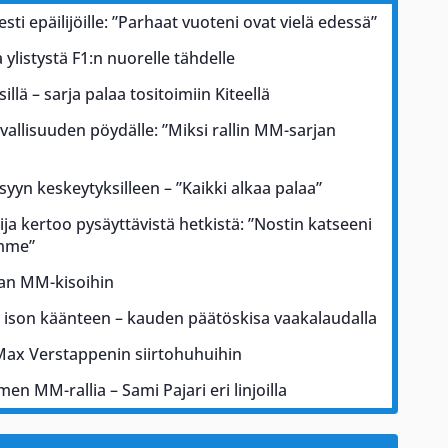
esti epäilijöille: ”Parhaat vuoteni ovat vielä edessä”
ylistystä F1:n nuorelle tähdelle
illä – sarja palaa tositoimiin Kiteellä
rvallisuuden pöydälle: ”Miksi rallin MM-sarjan
 syyn keskeytyksilleen – ”Kaikki alkaa palaa”
ja kertoo pysäyttävistä hetkistä: ”Nostin katseeni
ämme”
kan MM-kisoihin
a ison käänteen – kauden päätöskisa vaakalaudalla
Max Verstappenin siirtohuhuihin
men MM-rallia – Sami Pajari eri linjoilla