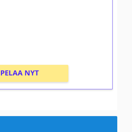
ilmaiskierroksia ilman
osta Tuohi 1000 -peliin (arvo 0,20€ per
PELAA NYT