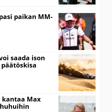
ppasi paikan MM-
voi saada ison
 päätöskisa
i kantaa Max
ohuhuihin