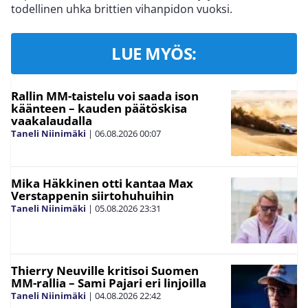
todellinen uhka brittien vihanpidon vuoksi.
LUE MYÖS:
Rallin MM-taistelu voi saada ison
käänteen – kauden päätöskisa
vaakalaudalla
Taneli Niinimäki
|
06.08.2026
00:07
Mika Häkkinen otti kantaa Max
Verstappenin siirtohuhuihin
Taneli Niinimäki
|
05.08.2026
23:31
Thierry Neuville kritisoi Suomen
MM-rallia – Sami Pajari eri linjoilla
Taneli Niinimäki
|
04.08.2026
22:42