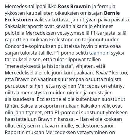
Mercedes-tallipäällikkö
Ross Brawnin
ja formula
ykkösten kaupallisten oikeuksien omistajan
Bernie
Ecclestonen
välit vaikuttavat jännittyvän päivä päivältä.
Saksalaisraportit ovat kevään aikana jo ehtineet
pelotella Mercedeksen vetäytymisellä F1-sarjasta, sillä
raporttien mukaan Ecclestone on tarjonnut uuden
Concorde-sopimuksen puitteissa hyvin pientä osaa
sarjan tuloista tallille. F1-pomo selitti
taannoin
syyksi
tarjoukselle sen, että tulot riippuvat tallien
”menestyksestä ja historiasta”, vihjaten, että
Mercedeksellä ei ole juuri kumpaakaan.
YallaF1
kertoo,
että Brawn on vaatinut suurempaa osuutta tuloista
perustuen siihen, että nykyinen Mercedes on ehtinyt
niittää menestystä muiden nimien ja omistajien
alaisuudessa. Ecclestone ei ole kuitenkaan suostunut
tähän. Saksalaisraportin mukaan kaksikon välit ovat
niin jännittyneet, että F1-pomo ei suostunut yhteiseen
haastatteluun Brawnin kanssa. – Hän ei ole koskaan
ollut erityisen mukava minulle, Ecclestone sanoi.
Raportin mukaan Mercedeksen vetäytyminen on