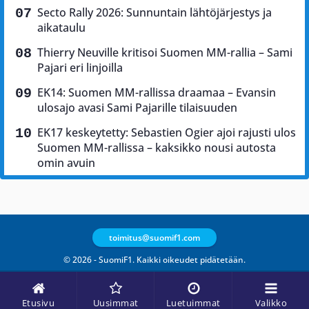
Secto Rally 2026: Sunnuntain lähtöjärjestys ja
aikataulu
Thierry Neuville kritisoi Suomen MM-rallia – Sami
Pajari eri linjoilla
EK14: Suomen MM-rallissa draamaa – Evansin
ulosajo avasi Sami Pajarille tilaisuuden
EK17 keskeytetty: Sebastien Ogier ajoi rajusti ulos
Suomen MM-rallissa – kaksikko nousi autosta
omin avuin
toimitus@suomif1.com
© 2026 - SuomiF1. Kaikki oikeudet pidätetään.
Etusivu
Uusimmat
Luetuimmat
Valikko