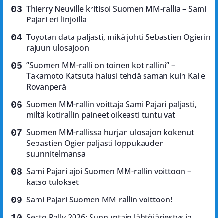
Thierry Neuville kritisoi Suomen MM-rallia – Sami
Pajari eri linjoilla
Toyotan data paljasti, mikä johti Sebastien Ogierin
rajuun ulosajoon
”Suomen MM-ralli on toinen kotirallini” –
Takamoto Katsuta halusi tehdä saman kuin Kalle
Rovanperä
Suomen MM-rallin voittaja Sami Pajari paljasti,
miltä kotirallin paineet oikeasti tuntuivat
Suomen MM-rallissa hurjan ulosajon kokenut
Sebastien Ogier paljasti loppukauden
suunnitelmansa
Sami Pajari ajoi Suomen MM-rallin voittoon –
katso tulokset
Sami Pajari Suomen MM-rallin voittoon!
Secto Rally 2026: Sunnuntain lähtöjärjestys ja