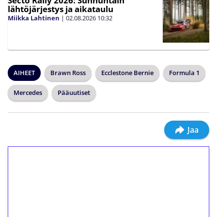
Secto Rally 2026: Sunnuntain
lähtöjärjestys ja aikataulu
Miikka Lahtinen
|
02.08.2026
10:32
AIHEET
Brawn Ross
Ecclestone Bernie
Formula 1
Mercedes
Pääuutiset
Jaa
1€ = 10€ arvosta
ilmaiskierroksia ilman
kierrätystä!