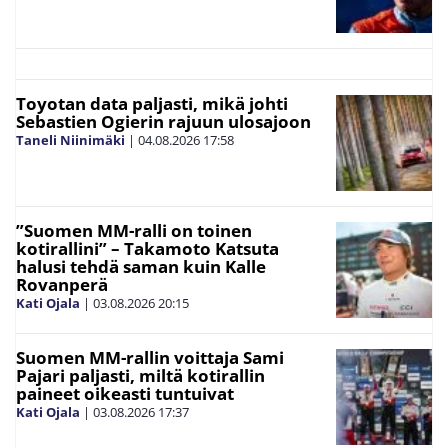
Toyotan data paljasti, mikä johti
Sebastien Ogierin rajuun ulosajoon
Taneli Niinimäki
|
04.08.2026
17:58
”Suomen MM-ralli on toinen
kotirallini” – Takamoto Katsuta
halusi tehdä saman kuin Kalle
Rovanperä
Kati Ojala
|
03.08.2026
20:15
Suomen MM-rallin voittaja Sami
Pajari paljasti, miltä kotirallin
paineet oikeasti tuntuivat
Kati Ojala
|
03.08.2026
17:37