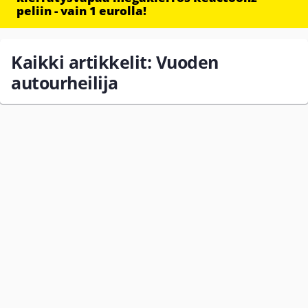
peliin - vain 1 eurolla!
Kaikki artikkelit: Vuoden
autourheilija