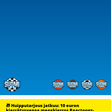
🎁 Huipputarjous jatkuu: 10 euron
kierrätysvapaa megakierros Reactoonz-