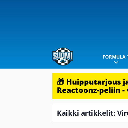
FORMULA 
🎁 Huipputarjous 
Reactoonz-peliin - 
Kaikki artikkelit: Vi