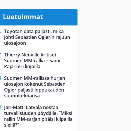
Luetuimmat
Toyotan data paljasti, mikä
johti Sebastien Ogierin rajuun
ulosajoon
Thierry Neuville kritisoi
Suomen MM-rallia – Sami
Pajari eri linjoilla
Suomen MM-rallissa hurjan
ulosajon kokenut Sebastien
Ogier paljasti loppukauden
suunnitelmansa
Jari-Matti Latvala nostaa
turvallisuuden pöydälle: ”Miksi
rallin MM-sarjan pitäisi kilpailla
siellä?”