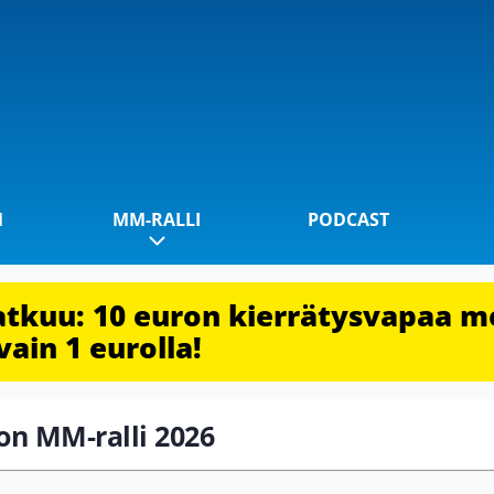
1
MM-RALLI
PODCAST
jatkuu: 10 euron kierrätysvapaa m
vain 1 eurolla!
ron MM-ralli 2026