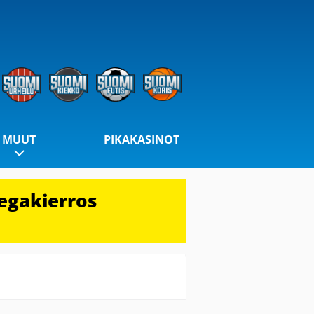
MUUT
PIKAKASINOT
egakierros