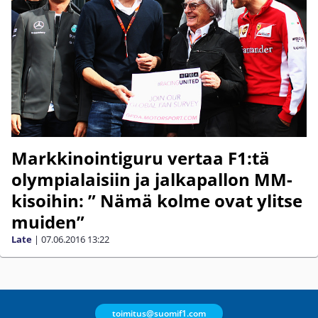
Markkinointiguru vertaa F1:tä
olympialaisiin ja jalkapallon MM-
kisoihin: ” Nämä kolme ovat ylitse
muiden”
Late
|
07.06.2016
13:22
toimitus@suomif1.com