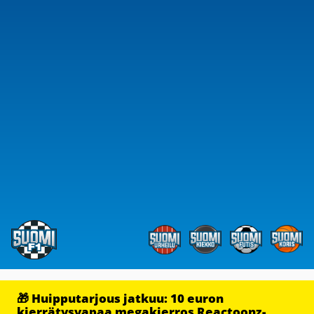
🎁 Huipputarjous jatkuu: 10 euron
kierrätysvapaa megakierros Reactoonz-