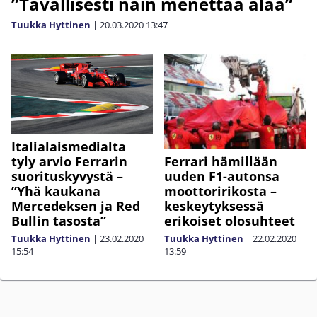
”Tavallisesti näin menettää alaa”
Tuukka Hyttinen
|
20.03.2020
13:47
Italialaismedialta
tyly arvio Ferrarin
Ferrari hämillään
suorituskyvystä –
uuden F1-autonsa
”Yhä kaukana
moottoririkosta –
Mercedeksen ja Red
keskeytyksessä
Bullin tasosta”
erikoiset olosuhteet
Tuukka Hyttinen
|
23.02.2020
Tuukka Hyttinen
|
22.02.2020
15:54
13:59