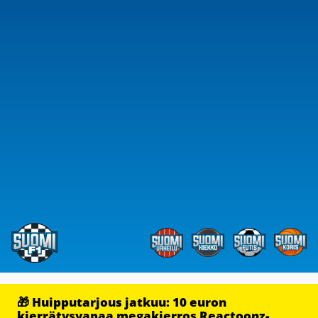
🎁 Huipputarjous jatkuu: 10 euron
kierrätysvapaa megakierros Reactoonz-