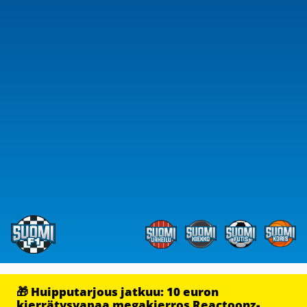
🎁 Huipputarjous jatkuu: 10 euron
kierrätysvapaa megakierros Reactoonz-