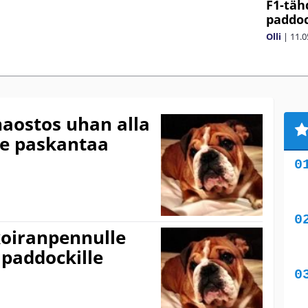
F1-täh
paddoc
Olli
|
11.0
aostos uhan alla
oe paskantaa
koiranpennulle
paddockille