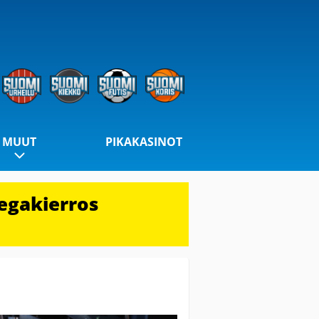
MUUT
PIKAKASINOT
egakierros