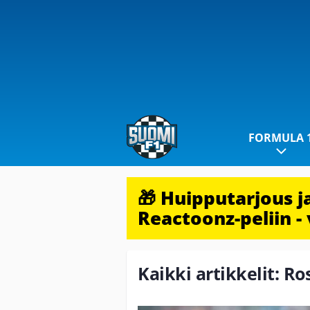
FORMULA 
🎁 Huipputarjous 
Reactoonz-peliin - 
Kaikki artikkelit: Ro