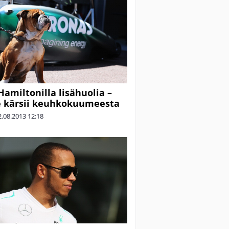
Hamiltonilla lisähuolia –
e kärsii keuhkokuumeesta
2.08.2013
12:18