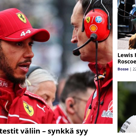
Lewis 
Rosco
Bosse
|
2
testit väliin – synkkä syy