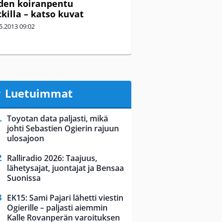
den koiranpentu
killa – katso kuvat
5.2013
09:02
Luetuimmat
Toyotan data paljasti, mikä
johti Sebastien Ogierin rajuun
ulosajoon
Ralliradio 2026: Taajuus,
lähetysajat, juontajat ja Bensaa
Suonissa
EK15: Sami Pajari lähetti viestin
Ogierille – paljasti aiemmin
Kalle Rovanperän varoituksen