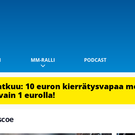
1
MM-RALLI
PODCAST
jatkuu: 10 euron kierrätysvapaa m
vain 1 eurolla!
scoe