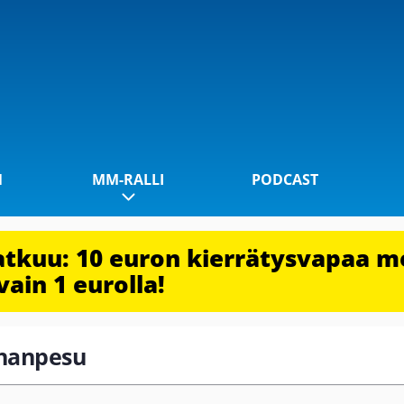
1
MM-RALLI
PODCAST
jatkuu: 10 euron kierrätysvapaa m
vain 1 eurolla!
ahanpesu