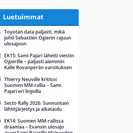
Luetuimmat
Toyotan data paljasti, mikä
johti Sebastien Ogierin rajuun
ulosajoon
EK15: Sami Pajari lähetti viestin
Ogierille – paljasti aiemmin
Kalle Rovanperän varoituksen
Thierry Neuville kritisoi
Suomen MM-rallia – Sami
Pajari eri linjoilla
Secto Rally 2026: Sunnuntain
lähtöjärjestys ja aikataulu
EK14: Suomen MM-rallissa
draamaa – Evansin ulosajo
avasi Sami Pajarille tilaisuuden