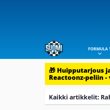
FORMULA 
🎁 Huipputarjous 
Reactoonz-peliin - 
Kaikki artikkelit: R