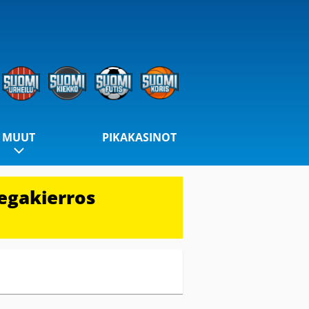
MUUT
PIKAKASINOT
egakierros