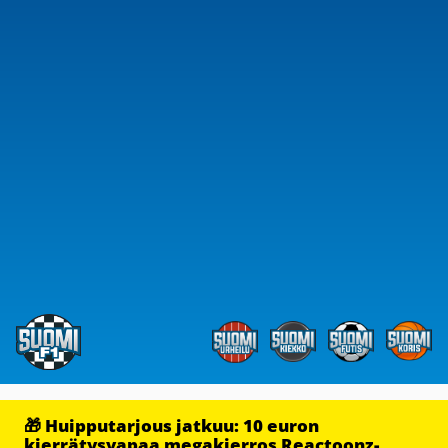
🎁 Huipputarjous jatkuu: 10 euron
kierrätysvapaa megakierros Reactoonz-