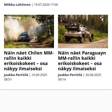
Miikka Lahtinen
|
19.07.2026
17:00
Näin näet Chilen MM-
Näin näet Paraguayn
rallin kaikki
MM-rallin kaikki
erikoiskokeet – osa
erikoiskokeet – osa
näkyy ilmaiseksi
näkyy ilmaiseksi
Jaakko Perttilä
|
10.09.2025
Jaakko Perttilä
|
26.08.2025
08:51
09:14