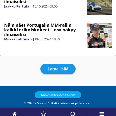
ilmaiseksi
Jaakko Perttilä
|
15.10.2024
09:00
Näin näet Portugalin MM-rallin
kaikki erikoiskokeet – osa näkyy
ilmaiseksi
Miikka Lahtinen
|
06.05.2024
18:39
Lataa lisää
toimitus@suomif1.com
© 2026 - SuomiF1. Kaikki oikeudet pidätetään.