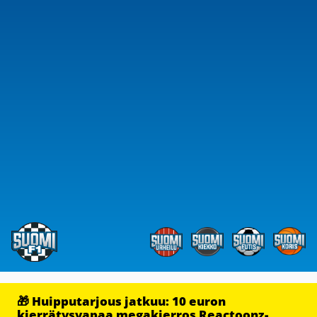
🎁 Huipputarjous jatkuu: 10 euron
kierrätysvapaa megakierros Reactoonz-