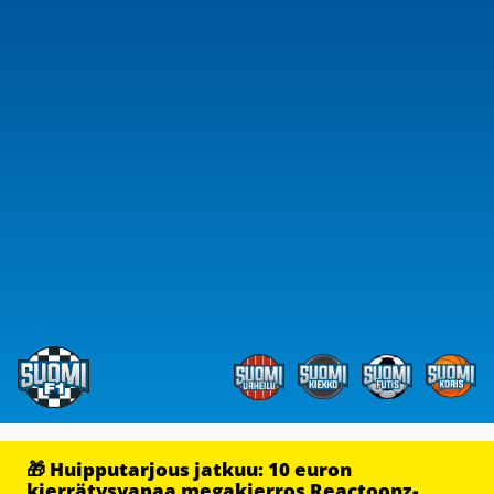
🎁 Huipputarjous jatkuu: 10 euron
kierrätysvapaa megakierros Reactoonz-