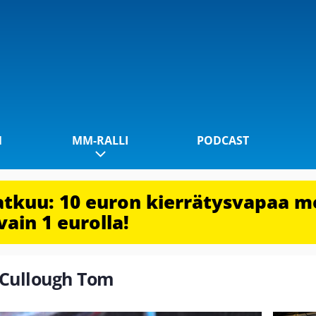
1
MM-RALLI
PODCAST
jatkuu: 10 euron kierrätysvapaa m
vain 1 eurolla!
cCullough Tom