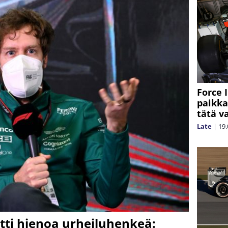
Force 
paikka
tätä v
Late
|
19.
itti hienoa urheiluhenkeä: