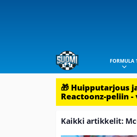
FORMULA 
🎁 Huipputarjous 
Reactoonz-peliin - 
Kaikki artikkelit: M