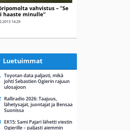
öripomolta vahvistus – ”Se
i haaste minulle”
2.2013
14:29
Luetuimmat
Toyotan data paljasti, mikä
johti Sebastien Ogierin rajuun
ulosajoon
Ralliradio 2026: Taajuus,
lähetysajat, juontajat ja Bensaa
Suonissa
EK15: Sami Pajari lähetti viestin
Ogierille – paljasti aiemmin