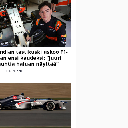
Indian testikuski uskoo F1-
an ensi kaudeksi: ”Juuri
auhtia haluan näyttää”
05.2016
12:20