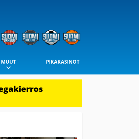
MUUT
PIKAKASINOT
egakierros