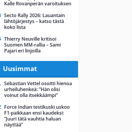
Kalle Rovanperän varoituksen
Secto Rally 2026: Lauantain
lähtöjärjestys – katso tästä
koko lista
Thierry Neuville kritisoi
Suomen MM-rallia – Sami
Pajari eri linjoilla
Uusimmat
Sebastian Vettel osoitti hienoa
urheiluhenkeä: ”Hän olisi
voinut olla itsekkäämpi”
Force Indian testikuski uskoo
F1-paikkaan ensi kaudeksi:
”Juuri tätä vauhtia haluan
näyttää”