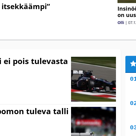
a itsekkäämpi”
Insinö
on uus
Olli
|
07.1
 ei pois tulevasta
pomon tuleva talli