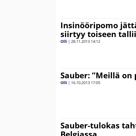
Insinööripomo jätt
siirtyy toiseen talli
Olli
|
28.11.2013
14:12
Sauber: ”Meillä on
Olli
|
16.10.2013
17:05
Sauber-tulokas taht
Belgiassa