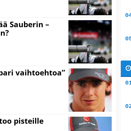
ää Sauberin –
in?
 pari vaihtoehtoa”
oo pisteille