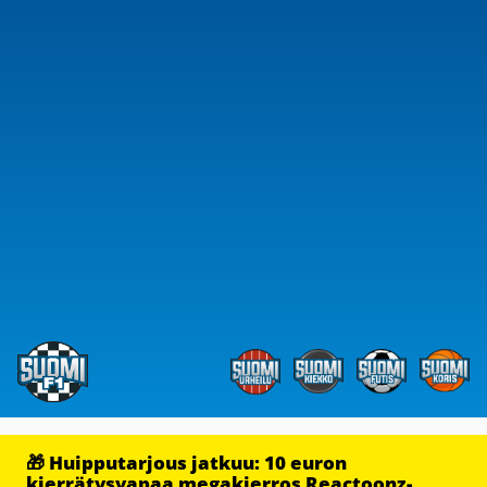
🎁 Huipputarjous jatkuu: 10 euron
kierrätysvapaa megakierros Reactoonz-