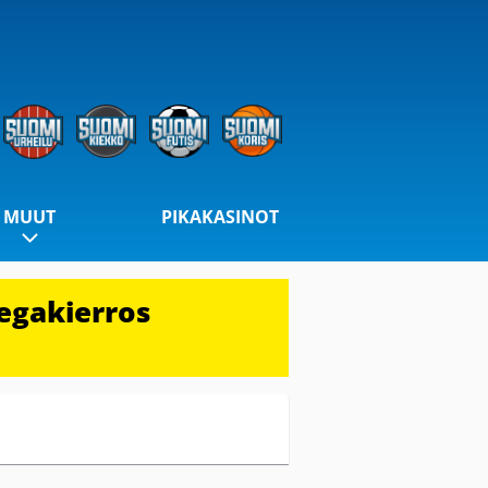
MUUT
PIKAKASINOT
egakierros