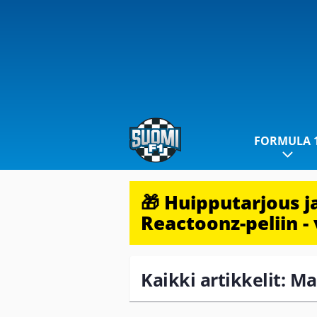
FORMULA 
🎁 Huipputarjous 
Reactoonz-peliin - 
Kaikki artikkelit: 