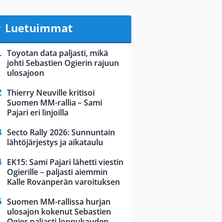
Luetuimmat
Toyotan data paljasti, mikä
johti Sebastien Ogierin rajuun
ulosajoon
Thierry Neuville kritisoi
Suomen MM-rallia – Sami
Pajari eri linjoilla
Secto Rally 2026: Sunnuntain
lähtöjärjestys ja aikataulu
EK15: Sami Pajari lähetti viestin
Ogierille – paljasti aiemmin
Kalle Rovanperän varoituksen
Suomen MM-rallissa hurjan
ulosajon kokenut Sebastien
Ogier paljasti loppukauden