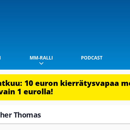
1
MM-RALLI
PODCAST
jatkuu: 10 euron kierrätysvapaa m
vain 1 eurolla!
Maher Thomas