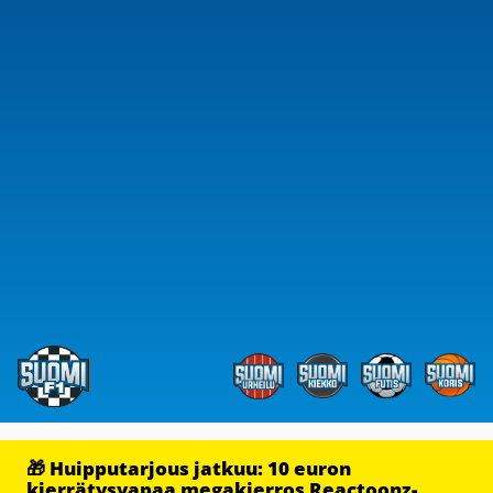
🎁 Huipputarjous jatkuu: 10 euron
kierrätysvapaa megakierros Reactoonz-