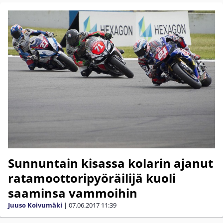
Sunnuntain kisassa kolarin ajanut
ratamoottoripyöräilijä kuoli
saaminsa vammoihin
Juuso Koivumäki
|
07.06.2017
11:39