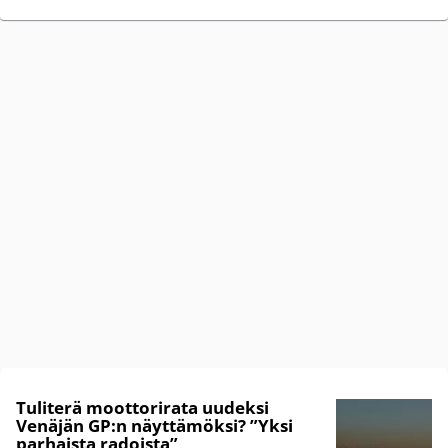
Tuliterä moottorirata uudeksi
Venäjän GP:n näyttämöksi? ”Yksi
parhaista radoista”