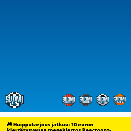
🎁 Huipputarjous jatkuu: 10 euron
kierrätysvapaa megakierros Reactoonz-