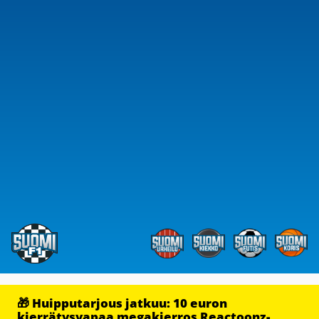
🎁 Huipputarjous jatkuu: 10 euron
kierrätysvapaa megakierros Reactoonz-