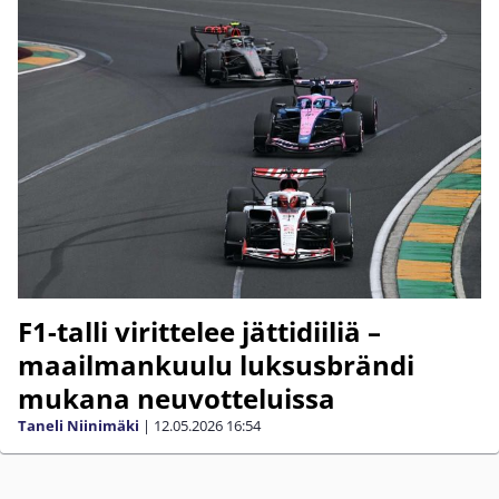
F1-talli virittelee jättidiiliä –
maailmankuulu luksusbrändi
mukana neuvotteluissa
Taneli Niinimäki
|
12.05.2026
16:54