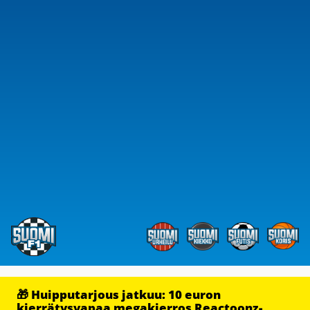
🎁 Huipputarjous jatkuu: 10 euron
kierrätysvapaa megakierros Reactoonz-