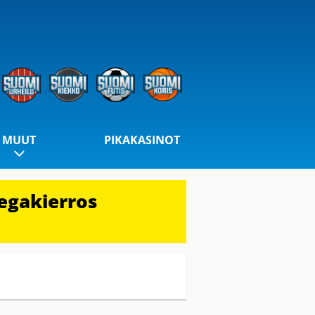
MUUT
PIKAKASINOT
egakierros