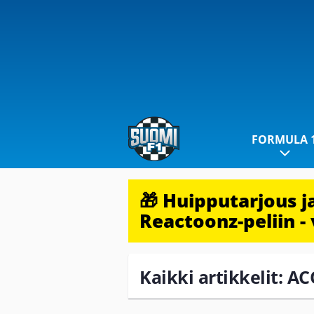
FORMULA 
🎁 Huipputarjous 
Reactoonz-peliin - 
Kaikki artikkelit: A