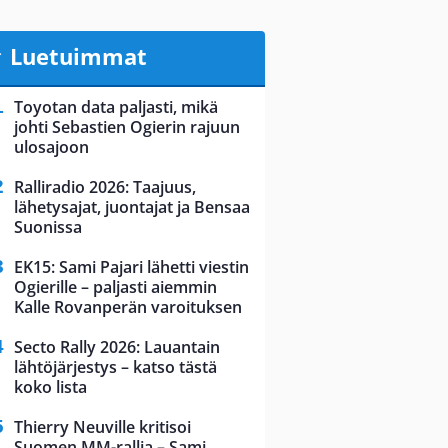
Luetuimmat
Toyotan data paljasti, mikä
johti Sebastien Ogierin rajuun
ulosajoon
Ralliradio 2026: Taajuus,
lähetysajat, juontajat ja Bensaa
Suonissa
EK15: Sami Pajari lähetti viestin
Ogierille – paljasti aiemmin
Kalle Rovanperän varoituksen
Secto Rally 2026: Lauantain
lähtöjärjestys – katso tästä
koko lista
Thierry Neuville kritisoi
Suomen MM-rallia – Sami