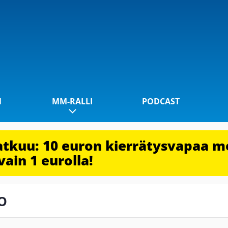
1
MM-RALLI
PODCAST
jatkuu: 10 euron kierrätysvapaa m
vain 1 eurolla!
CO