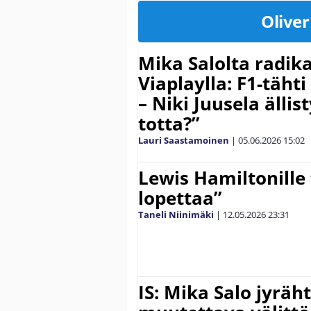
Olive
Mika Salolta radika
Viaplaylla: F1-täh
– Niki Juusela ällis
totta?”
Lauri Saastamoinen
|
05.06.2026
15:02
Lewis Hamiltonille t
lopettaa”
Taneli Niinimäki
|
12.05.2026
23:31
IS: Mika Salo jyräh