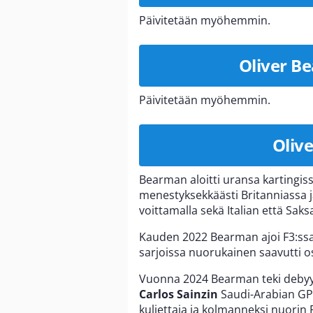
Päivitetään myöhemmin.
Oliver B
Päivitetään myöhemmin.
Oliv
Bearman aloitti uransa kartingis
menestyksekkäästi Britanniassa ja
voittamalla sekä Italian että Sa
Kauden 2022 Bearman ajoi F3:ss
sarjoissa nuorukainen saavutti os
Vuonna 2024 Bearman teki debyyt
Carlos Sainzin
Saudi-Arabian GP:s
kuljettaja ja kolmanneksi nuorin 