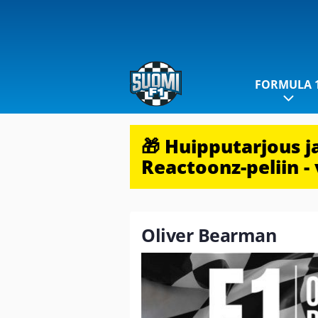
FORMULA 
🎁 Huipputarjous 
Reactoonz-peliin - 
Oliver Bearman