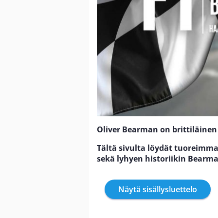
Oliver Bearman on brittiläinen 
Tältä sivulta löydät tuoreimma
sekä lyhyen historiikin Bearma
Näytä sisällysluettelo