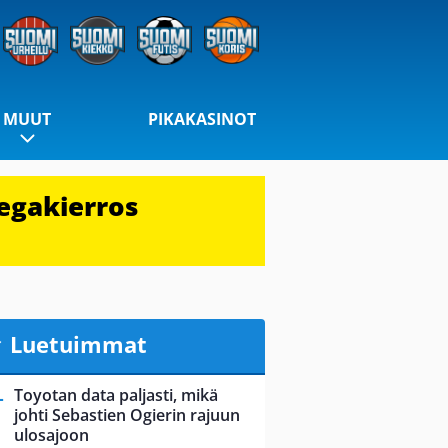
MUUT
PIKAKASINOT
egakierros
Luetuimmat
Toyotan data paljasti, mikä
johti Sebastien Ogierin rajuun
ulosajoon