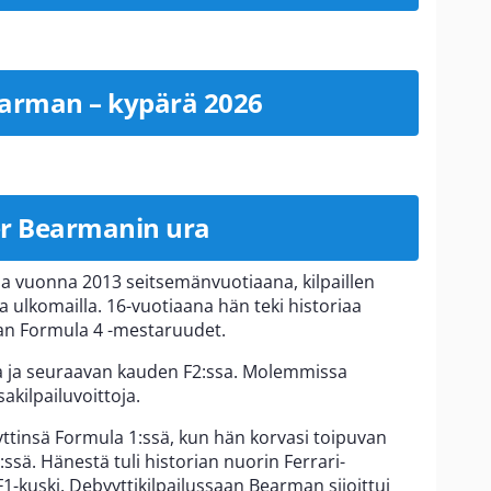
earman – kypärä 2026
er Bearmanin ura
sa vuonna 2013 seitsemänvuotiaana, kilpaillen
 ulkomailla. 16-vuotiaana hän teki historiaa
ksan Formula 4 -mestaruudet.
a ja seuraavan kauden F2:ssa. Molemmissa
akilpailuvoittoja.
tinsä Formula 1:ssä, kun hän korvasi toipuvan
sä. Hänestä tuli historian nuorin Ferrari-
F1-kuski. Debyyttikilpailussaan Bearman sijoittui