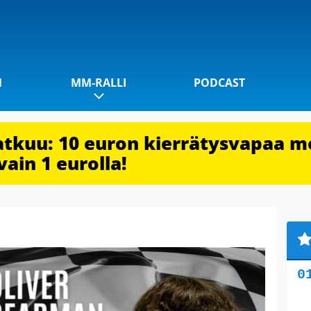
1
MM-RALLI
PODCAST
jatkuu: 10 euron kierrätysvapaa m
vain 1 eurolla!