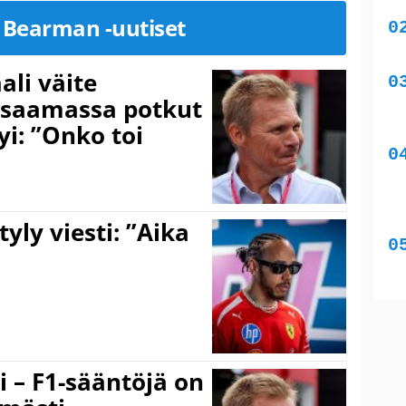
r Bearman -uutiset
ali väite
ti saamassa potkut
tyi: ”Onko toi
yly viesti: ”Aika
ti – F1-sääntöjä on