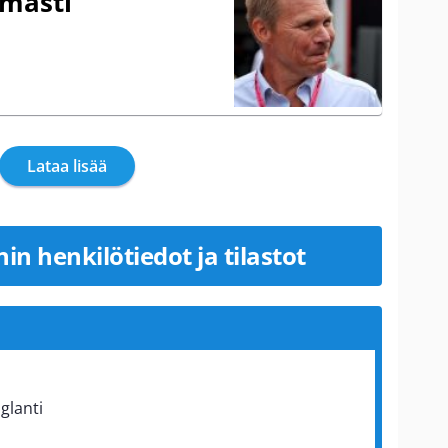
ömästi
Lataa lisää
n henkilötiedot ja tilastot
glanti