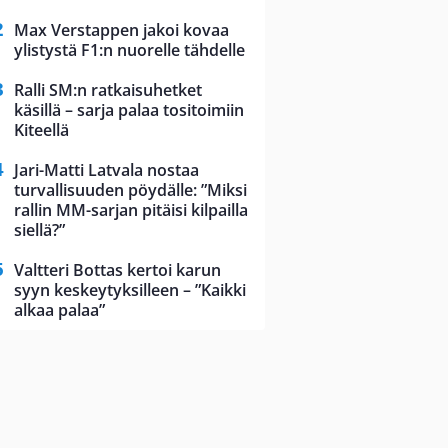
Max Verstappen jakoi kovaa
ylistystä F1:n nuorelle tähdelle
Ralli SM:n ratkaisuhetket
käsillä – sarja palaa tositoimiin
Kiteellä
Jari-Matti Latvala nostaa
turvallisuuden pöydälle: ”Miksi
rallin MM-sarjan pitäisi kilpailla
siellä?”
Valtteri Bottas kertoi karun
syyn keskeytyksilleen – ”Kaikki
alkaa palaa”