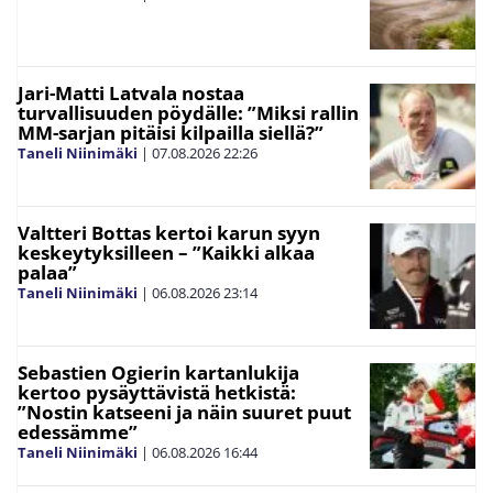
Jari-Matti Latvala nostaa
turvallisuuden pöydälle: ”Miksi rallin
MM-sarjan pitäisi kilpailla siellä?”
Taneli Niinimäki
|
07.08.2026
22:26
Valtteri Bottas kertoi karun syyn
keskeytyksilleen – ”Kaikki alkaa
palaa”
Taneli Niinimäki
|
06.08.2026
23:14
Sebastien Ogierin kartanlukija
kertoo pysäyttävistä hetkistä:
”Nostin katseeni ja näin suuret puut
edessämme”
Taneli Niinimäki
|
06.08.2026
16:44