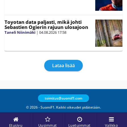
Toyotan data paljasti, mikä johti
Sebastien Ogierin rajuun ulosajoon
Taneli Niinimäki
|
04.08.2026
17:58
Lataa lisää
toimitus@suomif1.com
© 2026 - SuomiF1. Kaikki oikeudet pidätetään.
Etusivu
Uusimmat
Luetuimmat
Valikko