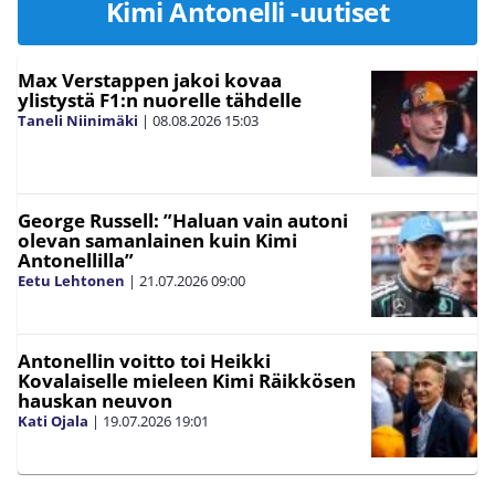
Kimi Antonelli -uutiset
Max Verstappen jakoi kovaa
ylistystä F1:n nuorelle tähdelle
Taneli Niinimäki
|
08.08.2026
15:03
George Russell: ”Haluan vain autoni
olevan samanlainen kuin Kimi
Antonellilla”
Eetu Lehtonen
|
21.07.2026
09:00
Antonellin voitto toi Heikki
Kovalaiselle mieleen Kimi Räikkösen
hauskan neuvon
Kati Ojala
|
19.07.2026
19:01