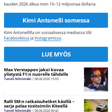
kauden 2026 alkua noin 10–12 miljoonaa dollaria.
Kimi Antonelli somessa
Kimi Antonellilla on sosiaalisessa mediassa tilit
Facebookissa
ja
Instagramissa
.
LUE MYÖS
Max Verstappen jakoi kovaa
ylistystä F1:n nuorelle tähdelle
Taneli Niinimäki
|
08.08.2026
15:03
Ralli SM:n ratkaisuhetket käsillä –
sarja palaa tositoimiin Kiteellä
Taneli Niinimäki
|
08.08.2026
00:42