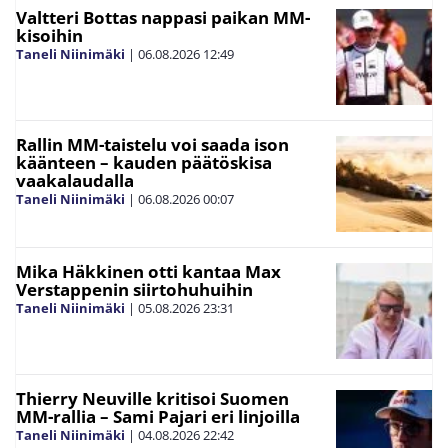
Valtteri Bottas nappasi paikan MM-
kisoihin
Taneli Niinimäki
|
06.08.2026
12:49
Rallin MM-taistelu voi saada ison
käänteen – kauden päätöskisa
vaakalaudalla
Taneli Niinimäki
|
06.08.2026
00:07
Mika Häkkinen otti kantaa Max
Verstappenin siirtohuhuihin
Taneli Niinimäki
|
05.08.2026
23:31
Thierry Neuville kritisoi Suomen
MM-rallia – Sami Pajari eri linjoilla
Taneli Niinimäki
|
04.08.2026
22:42