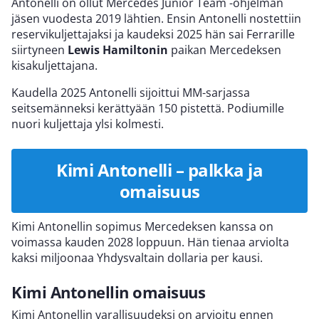
Antonelli on ollut Mercedes Junior Team -ohjelman
jäsen vuodesta 2019 lähtien. Ensin Antonelli nostettiin
reservikuljettajaksi ja kaudeksi 2025 hän sai Ferrarille
siirtyneen
Lewis Hamiltonin
paikan Mercedeksen
kisakuljettajana.
Kaudella 2025 Antonelli sijoittui MM-sarjassa
seitsemänneksi kerättyään 150 pistettä. Podiumille
nuori kuljettaja ylsi kolmesti.
Kimi Antonelli – palkka ja
omaisuus
Kimi Antonellin sopimus Mercedeksen kanssa on
voimassa kauden 2028 loppuun. Hän tienaa arviolta
kaksi miljoonaa Yhdysvaltain dollaria per kausi.
Kimi Antonellin omaisuus
Kimi Antonellin varallisuudeksi on arvioitu ennen