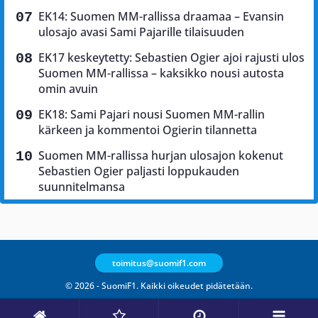
EK14: Suomen MM-rallissa draamaa – Evansin
ulosajo avasi Sami Pajarille tilaisuuden
EK17 keskeytetty: Sebastien Ogier ajoi rajusti ulos
Suomen MM-rallissa – kaksikko nousi autosta
omin avuin
EK18: Sami Pajari nousi Suomen MM-rallin
kärkeen ja kommentoi Ogierin tilannetta
Suomen MM-rallissa hurjan ulosajon kokenut
Sebastien Ogier paljasti loppukauden
suunnitelmansa
toimitus@suomif1.com
© 2026 - SuomiF1. Kaikki oikeudet pidätetään.