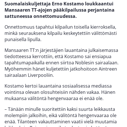
Suomalaiskuljettaja Erno Kostamo loukkaantui
Mansaaren TT-ajojen pääkilpailussa perjantaina
sattuneessa onnettomuudessa.
Onnettomuus tapahtui kilpailun toisella kierroksella,
minkä seurauksena kilpailu keskeytettiin välittömästi
punaisella lipulla.
Mansaaren TT:n järjestäjien lauantaina julkaisemassa
tiedotteessa kerrottiin, että Kostamo sai ensiapua
tapahtumapaikalla ennen siirtoa Noblesin sairaalaan.
Myöhemmin hänet kuljetettiin jatkohoitoon Aintreen
sairaalaan Liverpooliin.
Kostamo kertoi lauantaina sosiaalisessa mediassa
vointinsa olevan olosuhteisiin nähden vakaa. Hänen
mukaansa välitöntä hengenvaaraa ei enää ole.
– Tänään minulle suoritettiin kaksi suurta leikkausta
molempiin jalkoihin, eikä välitöntä hengenvaaraa ole
enää. Tilanteen vakauttaminen vaatii vielä muutamia