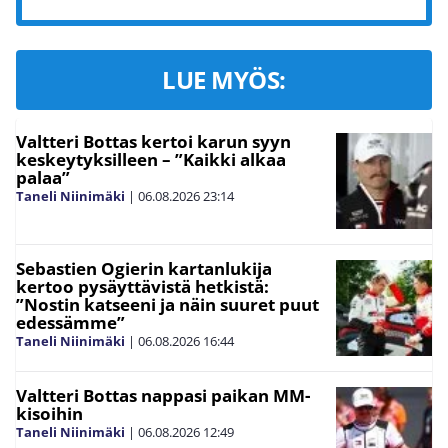
LUE MYÖS:
Valtteri Bottas kertoi karun syyn
keskeytyksilleen – ”Kaikki alkaa
palaa”
Taneli Niinimäki
|
06.08.2026
23:14
Sebastien Ogierin kartanlukija
kertoo pysäyttävistä hetkistä:
”Nostin katseeni ja näin suuret puut
edessämme”
Taneli Niinimäki
|
06.08.2026
16:44
Valtteri Bottas nappasi paikan MM-
kisoihin
Taneli Niinimäki
|
06.08.2026
12:49