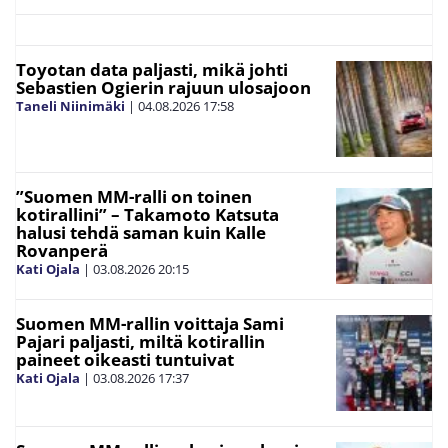
Toyotan data paljasti, mikä johti
Sebastien Ogierin rajuun ulosajoon
Taneli Niinimäki
|
04.08.2026
17:58
”Suomen MM-ralli on toinen
kotirallini” – Takamoto Katsuta
halusi tehdä saman kuin Kalle
Rovanperä
Kati Ojala
|
03.08.2026
20:15
Suomen MM-rallin voittaja Sami
Pajari paljasti, miltä kotirallin
paineet oikeasti tuntuivat
Kati Ojala
|
03.08.2026
17:37