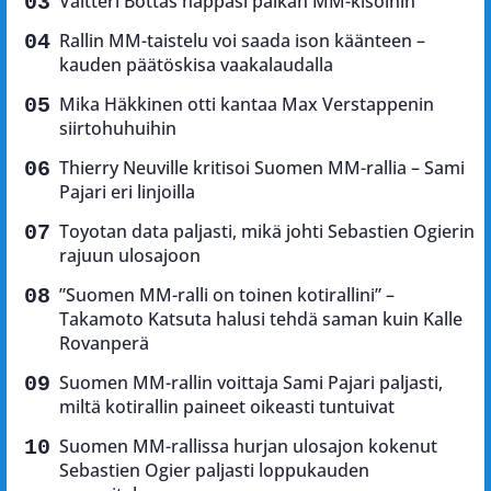
Valtteri Bottas nappasi paikan MM-kisoihin
Rallin MM-taistelu voi saada ison käänteen –
kauden päätöskisa vaakalaudalla
Mika Häkkinen otti kantaa Max Verstappenin
siirtohuhuihin
Thierry Neuville kritisoi Suomen MM-rallia – Sami
Pajari eri linjoilla
Toyotan data paljasti, mikä johti Sebastien Ogierin
rajuun ulosajoon
”Suomen MM-ralli on toinen kotirallini” –
Takamoto Katsuta halusi tehdä saman kuin Kalle
Rovanperä
Suomen MM-rallin voittaja Sami Pajari paljasti,
miltä kotirallin paineet oikeasti tuntuivat
Suomen MM-rallissa hurjan ulosajon kokenut
Sebastien Ogier paljasti loppukauden