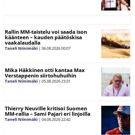
Rallin MM-taistelu voi saada ison
käänteen – kauden päätöskisa
vaakalaudalla
Taneli Niinimäki
|
06.08.2026
00:07
Mika Häkkinen otti kantaa Max
Verstappenin siirtohuhuihin
Taneli Niinimäki
|
05.08.2026
23:31
Thierry Neuville kritisoi Suomen
MM-rallia – Sami Pajari eri linjoilla
Taneli Niinimäki
|
04.08.2026
22:42