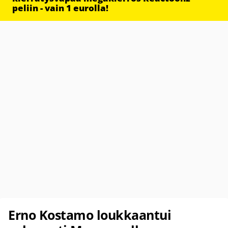
peliin - vain 1 eurolla!
Erno Kostamo loukkaantui