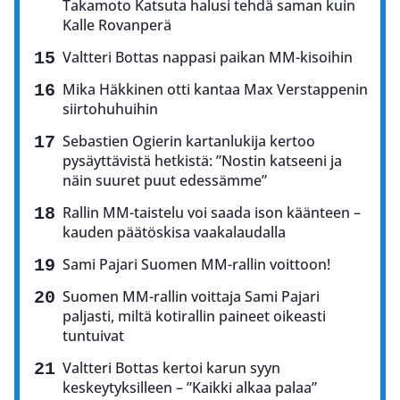
Takamoto Katsuta halusi tehdä saman kuin
Kalle Rovanperä
Valtteri Bottas nappasi paikan MM-kisoihin
Mika Häkkinen otti kantaa Max Verstappenin
siirtohuhuihin
Sebastien Ogierin kartanlukija kertoo
pysäyttävistä hetkistä: ”Nostin katseeni ja
näin suuret puut edessämme”
Rallin MM-taistelu voi saada ison käänteen –
kauden päätöskisa vaakalaudalla
Sami Pajari Suomen MM-rallin voittoon!
Suomen MM-rallin voittaja Sami Pajari
paljasti, miltä kotirallin paineet oikeasti
tuntuivat
Valtteri Bottas kertoi karun syyn
keskeytyksilleen – ”Kaikki alkaa palaa”