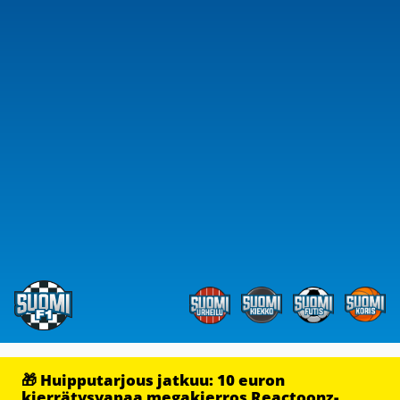
🎁 Huipputarjous jatkuu: 10 euron
kierrätysvapaa megakierros Reactoonz-