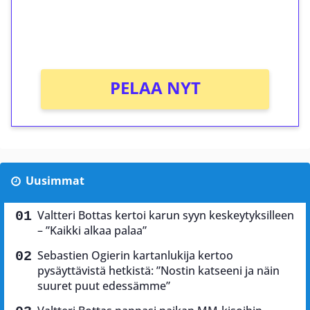
peliin (arvo 0,20€ per kierros)!
Ei kierrätysvaatimusta!
PELAA NYT
Uusimmat
Valtteri Bottas kertoi karun syyn keskeytyksilleen
– ”Kaikki alkaa palaa”
Sebastien Ogierin kartanlukija kertoo
pysäyttävistä hetkistä: ”Nostin katseeni ja näin
suuret puut edessämme”