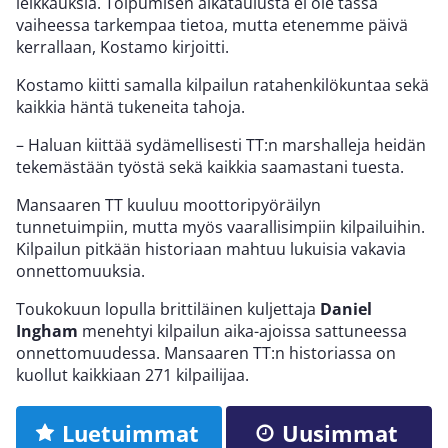
leikkauksia. Toipumisen aikataulusta ei ole tässä
vaiheessa tarkempaa tietoa, mutta etenemme päivä
kerrallaan, Kostamo kirjoitti.
Kostamo kiitti samalla kilpailun ratahenkilökuntaa sekä
kaikkia häntä tukeneita tahoja.
– Haluan kiittää sydämellisesti TT:n marshalleja heidän
tekemästään työstä sekä kaikkia saamastani tuesta.
Mansaaren TT kuuluu moottoripyöräilyn
tunnetuimpiin, mutta myös vaarallisimpiin kilpailuihin.
Kilpailun pitkään historiaan mahtuu lukuisia vakavia
onnettomuuksia.
Toukokuun lopulla brittiläinen kuljettaja
Daniel
Ingham
menehtyi kilpailun aika-ajoissa sattuneessa
onnettomuudessa. Mansaaren TT:n historiassa on
kuollut kaikkiaan 271 kilpailijaa.
Luetuimmat
Uusimmat