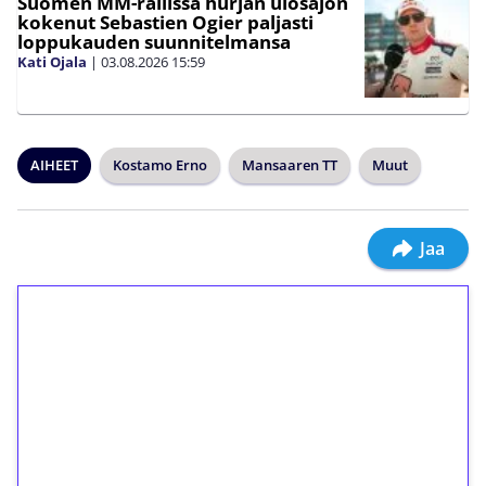
Suomen MM-rallissa hurjan ulosajon
kokenut Sebastien Ogier paljasti
loppukauden suunnitelmansa
Kati Ojala
|
03.08.2026
15:59
AIHEET
Kostamo Erno
Mansaaren TT
Muut
Jaa
1€ = 10€ arvosta
ilmaiskierroksia ilman
kierrätystä!
Talleta 1€
Saat heti 50 ilmaiskierrosta Tuohi 1000 -