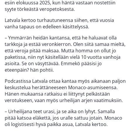
esiin elokuussa 2025, kun häntä vastaan nostettiin
syyte törkeästä veropetoksesta.
Latvala kertoo turhautuneensa siihen, että vuosia
vanha tapaus on edelleen käsittelyssä.
– Ymmärrän heidän kantansa, että he haluavat olla
tarkkoja ja estää veronkierron. Olen siitä samaa mieltä,
että veroja pitää maksaa. Mutta homma on ollut jo
paketissa, niin nyt käsitellään vielä 10 vuotta vanhoja
asioita. Se on väsyttävää. Emmekö pääsisi jo
eteenpäin? hän pohtii.
Podcastissa Latvala ottaa kantaa myös aikanaan paljon
keskustelua herättäneeseen Monaco-asumiseensa.
Hänen mukaansa ratkaisu ei liittynyt pelkästään
verotukseen, vaan myös urheilijan arjen vaatimuksiin.
– Urheilijana teet urasi, ja se aika on lyhyt. Samalla
pitää katsoa eläkettä, jos uralle sattuu jotain. Monaco
oli logistisesti hyvä paikka asua, Latvala kertoo.