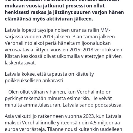
mukaan vuosia jatkunut prosessi on ollut
henkisesti raskas ja jättänyt suuren varjon hänen
elämäänsä myös aktiiviuran jälkeen.
Latvala lopetti täysipainoisen uransa rallin MM-
sarjassa vuoden 2019 jälkeen. Pian tämän jälkeen
Verohallinto alkoi periä häneltä miljoonaluokan
verosaatavia liittyen vuosien 2015–2018 verotukseen.
Kiistan keskiössä olivat ulkomailla vietettyjen päivien
laskentatavat.
Latvala kokee, että tapausta on käsitelty
poikkeuksellisen ankarasti.
– Olen ollut vähän vihainen, kun Verohallinto on
pyrkinyt tekemään minusta esimerkin. He veivät
minulta ammattilaisuran, Latvala sanoo podcastissa.
Asia vaikutti jo ratkenneen vuonna 2023, kun Latvala
maksoi Verohallinnolle yhteensä noin 4,5 miljoonaa
euroa verorästejä. Tilanne nousi kuitenkin uudelleen