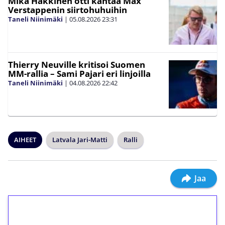
Mika Häkkinen otti kantaa Max
Verstappenin siirtohuhuihin
Taneli Niinimäki
|
05.08.2026
23:31
Thierry Neuville kritisoi Suomen
MM-rallia – Sami Pajari eri linjoilla
Taneli Niinimäki
|
04.08.2026
22:42
AIHEET
Latvala Jari-Matti
Ralli
Jaa
1€ = 10€ arvosta