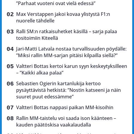
”Parhaat vuoteni ovat vielä edessä”
Max Verstappen jakoi kovaa ylistystä F1:n
nuorelle tähdelle
Ralli SM:n ratkaisuhetket käsillä – sarja palaa
tositoimiin Kiteellä
Jari-Matti Latvala nostaa turvallisuuden pöydälle:
”Miksi rallin MM-sarjan pitäisi kilpailla siellä?”
Valtteri Bottas kertoi karun syyn keskeytyksilleen
– ”Kaikki alkaa palaa”
Sebastien Ogierin kartanlukija kertoo
pysäyttävistä hetkistä: ”Nostin katseeni ja näin
suuret puut edessämme”
Valtteri Bottas nappasi paikan MM-kisoihin
Rallin MM-taistelu voi saada ison käänteen –
kauden päätöskisa vaakalaudalla