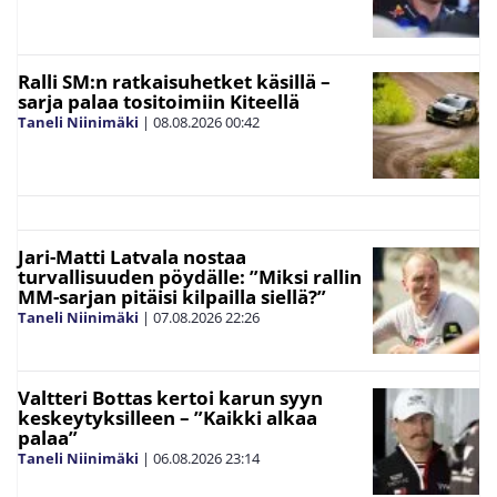
Ralli SM:n ratkaisuhetket käsillä –
sarja palaa tositoimiin Kiteellä
Taneli Niinimäki
|
08.08.2026
00:42
Jari-Matti Latvala nostaa
turvallisuuden pöydälle: ”Miksi rallin
MM-sarjan pitäisi kilpailla siellä?”
Taneli Niinimäki
|
07.08.2026
22:26
Valtteri Bottas kertoi karun syyn
keskeytyksilleen – ”Kaikki alkaa
palaa”
Taneli Niinimäki
|
06.08.2026
23:14