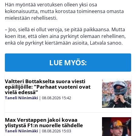
Hän myöntää verotuksen olleen yksi osa
kokonaisuutta, mutta korostaa toimineensa omasta
mielestään rehellisesti.
– Joo, siellä ei ollut veroja, se pitää paikkaansa. Mutta
koen itse, että olen aina pyrkinyt olemaan rehellinen,
enkä ole pyrkinyt kiertämään asioita, Latvala sanoo.
LUE MYÖS:
Valtteri Bottakselta suora viesti
epäilijöille: ”Parhaat vuoteni ovat
vielä edessä”
Taneli Niinimäki
|
08.08.2026
15:42
Max Verstappen jakoi kovaa
ylistystä F1:n nuorelle tähdelle
Taneli Niinimäki
|
08.08.2026
15:03