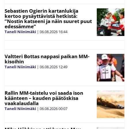
Sebastien Ogierin kartanlukija
kertoo pysäyttävistä hetkistä:
”Nostin katseeni ja näin suuret puut
edessämme”
Taneli Niinimäki
|
06.08.2026
16:44
Valtteri Bottas nappasi paikan MM-
kisoihin
Taneli Niinimäki
|
06.08.2026
12:49
Rallin MM-taistelu voi saada ison
käänteen – kauden päätöskisa
vaakalaudalla
Taneli Niinimäki
|
06.08.2026
00:07