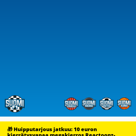
🎁 Huipputarjous jatkuu: 10 euron
kierrätysvapaa megakierros Reactoonz-