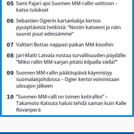
Sami Pajari ajoi Suomen MM-rallin voittoon –
katso tulokset
Sebastien Ogierin kartanlukija kertoo
pysäyttävistä hetkistä: ”Nostin katseeni ja näin
suuret puut edessämme”
Valtteri Bottas nappasi paikan MM-kisoihin
Jari-Matti Latvala nostaa turvallisuuden pöydälle:
”Miksi rallin MM-sarjan pitäisi kilpailla siellä?”
Suomen MM-rallin päätöspäivä käynnistyy
suomalaisjohdossa – Ogier kertoi voinnistaan
ulosajon jälkeen
”Suomen MM-ralli on toinen kotirallini” –
Takamoto Katsuta halusi tehdä saman kuin Kalle
Rovanperä