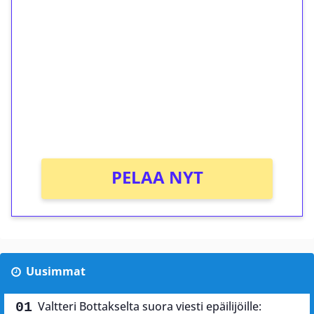
ilmaiskierroksia ilman
kierrätystä!
Talleta 1€
Saat heti 50 ilmaiskierrosta Tuohi 1000 -
peliin (arvo 0,20€ per kierros)!
Ei kierrätysvaatimusta!
PELAA NYT
Uusimmat
Valtteri Bottakselta suora viesti epäilijöille: