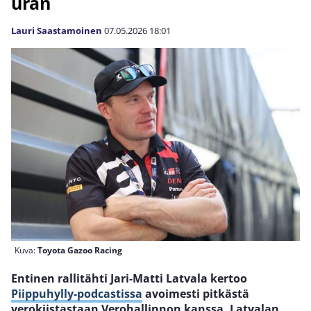
uran
Lauri Saastamoinen
07.05.2026
18:01
Kuva:
Toyota Gazoo Racing
Entinen rallitähti Jari-Matti Latvala kertoo
Piippuhylly-podcastissa
avoimesti pitkästä
verokiistastaan Verohallinnon kanssa. Latvalan