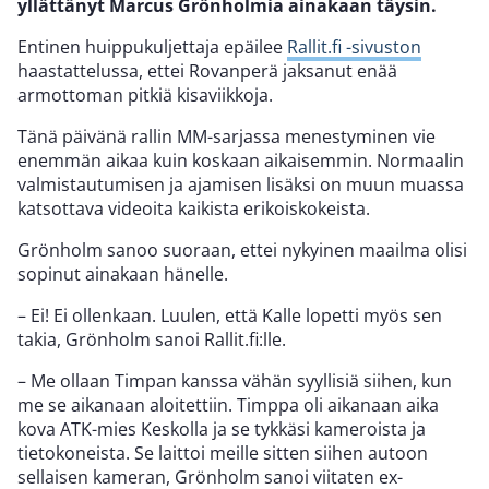
yllättänyt Marcus Grönholmia ainakaan täysin.
Entinen huippukuljettaja epäilee
Rallit.fi -sivuston
haastattelussa, ettei Rovanperä jaksanut enää
armottoman pitkiä kisaviikkoja.
Tänä päivänä rallin MM-sarjassa menestyminen vie
enemmän aikaa kuin koskaan aikaisemmin. Normaalin
valmistautumisen ja ajamisen lisäksi on muun muassa
katsottava videoita kaikista erikoiskokeista.
Grönholm sanoo suoraan, ettei nykyinen maailma olisi
sopinut ainakaan hänelle.
– Ei! Ei ollenkaan. Luulen, että Kalle lopetti myös sen
takia, Grönholm sanoi Rallit.fi:lle.
– Me ollaan Timpan kanssa vähän syyllisiä siihen, kun
me se aikanaan aloitettiin. Timppa oli aikanaan aika
kova ATK-mies Keskolla ja se tykkäsi kameroista ja
tietokoneista. Se laittoi meille sitten siihen autoon
sellaisen kameran, Grönholm sanoi viitaten ex-