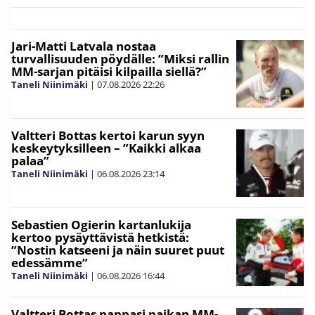
Jari-Matti Latvala nostaa
turvallisuuden pöydälle: ”Miksi rallin
MM-sarjan pitäisi kilpailla siellä?”
Taneli Niinimäki
|
07.08.2026
22:26
Valtteri Bottas kertoi karun syyn
keskeytyksilleen – ”Kaikki alkaa
palaa”
Taneli Niinimäki
|
06.08.2026
23:14
Sebastien Ogierin kartanlukija
kertoo pysäyttävistä hetkistä:
”Nostin katseeni ja näin suuret puut
edessämme”
Taneli Niinimäki
|
06.08.2026
16:44
Valtteri Bottas nappasi paikan MM-