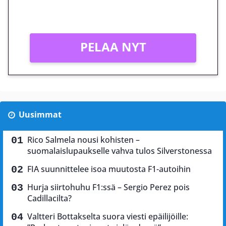
Vain uusille asiakkaille!
PELAA NYT
Uusimmat
Rico Salmela nousi kohisten –
suomalaislupaukselle vahva tulos Silverstonessa
FIA suunnittelee isoa muutosta F1-autoihin
Hurja siirtohuhu F1:ssä – Sergio Perez pois
Cadillacilta?
Valtteri Bottakselta suora viesti epäilijöille: