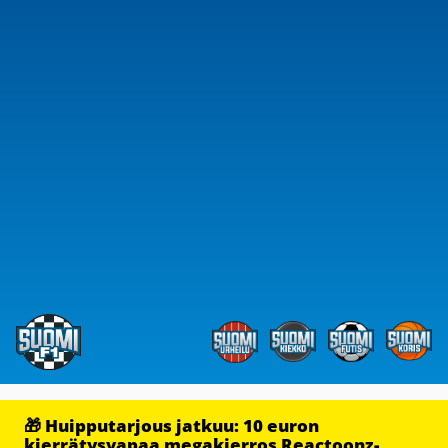
🎁 Huipputarjous jatkuu: 10 euron
kierrätysvapaa megakierros Reactoonz-