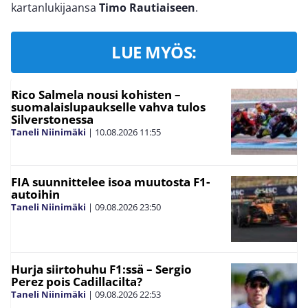
kartanlukijaansa
Timo Rautiaiseen
.
LUE MYÖS:
Rico Salmela nousi kohisten –
suomalaislupaukselle vahva tulos
Silverstonessa
Taneli Niinimäki
|
10.08.2026
11:55
FIA suunnittelee isoa muutosta F1-
autoihin
Taneli Niinimäki
|
09.08.2026
23:50
Hurja siirtohuhu F1:ssä – Sergio
Perez pois Cadillacilta?
Taneli Niinimäki
|
09.08.2026
22:53