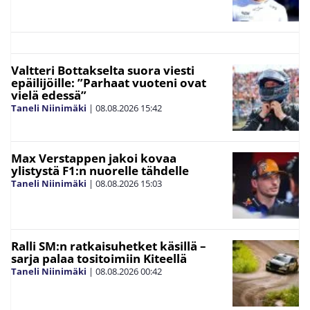
Valtteri Bottakselta suora viesti
epäilijöille: ”Parhaat vuoteni ovat
vielä edessä”
Taneli Niinimäki
|
08.08.2026
15:42
Max Verstappen jakoi kovaa
ylistystä F1:n nuorelle tähdelle
Taneli Niinimäki
|
08.08.2026
15:03
Ralli SM:n ratkaisuhetket käsillä –
sarja palaa tositoimiin Kiteellä
Taneli Niinimäki
|
08.08.2026
00:42