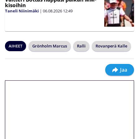
kisoihin
Taneli Niinimäki
|
06.08.2026
12:49
AIHEET
Grönholm Marcus
Ralli
Rovanperä Kalle
Jaa
🎁 Huipputarjous jatkuu: 10
euron kierrätysvapaa
megakierros Reactoonz-
peliin – vain 1 eurolla!
Peli: Reactoonz