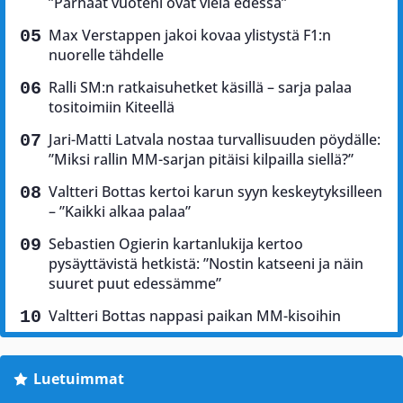
”Parhaat vuoteni ovat vielä edessä”
Max Verstappen jakoi kovaa ylistystä F1:n
nuorelle tähdelle
Ralli SM:n ratkaisuhetket käsillä – sarja palaa
tositoimiin Kiteellä
Jari-Matti Latvala nostaa turvallisuuden pöydälle:
”Miksi rallin MM-sarjan pitäisi kilpailla siellä?”
Valtteri Bottas kertoi karun syyn keskeytyksilleen
– ”Kaikki alkaa palaa”
Sebastien Ogierin kartanlukija kertoo
pysäyttävistä hetkistä: ”Nostin katseeni ja näin
suuret puut edessämme”
Valtteri Bottas nappasi paikan MM-kisoihin
Luetuimmat