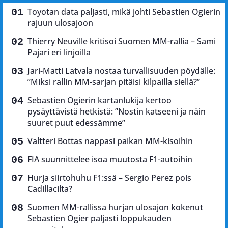
Toyotan data paljasti, mikä johti Sebastien Ogierin
rajuun ulosajoon
Thierry Neuville kritisoi Suomen MM-rallia – Sami
Pajari eri linjoilla
Jari-Matti Latvala nostaa turvallisuuden pöydälle:
”Miksi rallin MM-sarjan pitäisi kilpailla siellä?”
Sebastien Ogierin kartanlukija kertoo
pysäyttävistä hetkistä: ”Nostin katseeni ja näin
suuret puut edessämme”
Valtteri Bottas nappasi paikan MM-kisoihin
FIA suunnittelee isoa muutosta F1-autoihin
Hurja siirtohuhu F1:ssä – Sergio Perez pois
Cadillacilta?
Suomen MM-rallissa hurjan ulosajon kokenut
Sebastien Ogier paljasti loppukauden