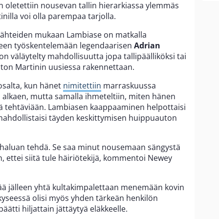
n oletettiin nousevan tallin hierarkiassa ylemmäs
nilla voi olla parempaa tarjolla.
ilähteiden mukaan Lambiase on matkalla
 jälleen työskentelemään legendaarisen
Adrian
n väläytelty mahdollisuutta jopa tallipäälliköksi tai
ston Martinin uusiessa rakennettaan.
osalta, kun hänet
nimitettiin
marraskuussa
ta alkaen, mutta samalla ihmeteltiin, miten hänen
iä tehtäviään. Lambiasen kaappaaminen helpottaisi
mahdollistaisi täyden keskittymisen huippuauton
ja haluan tehdä. Se saa minut nousemaan sängystä
, ettei siitä tule häiriötekijä, kommentoi Newey
stää jälleen yhtä kultakimpalettaan menemään kovin
kyseessä olisi myös yhden tärkeän henkilön
päätti hiljattain jättäytyä eläkkeelle.