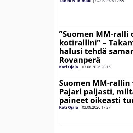
Taneli Niinimäki
|
04.08.2026
17:58
”Suomen MM-ralli 
kotirallini” – Tak
halusi tehdä saman
Rovanperä
Kati Ojala
|
03.08.2026
20:15
Suomen MM-rallin 
Pajari paljasti, milt
paineet oikeasti tu
Kati Ojala
|
03.08.2026
17:37