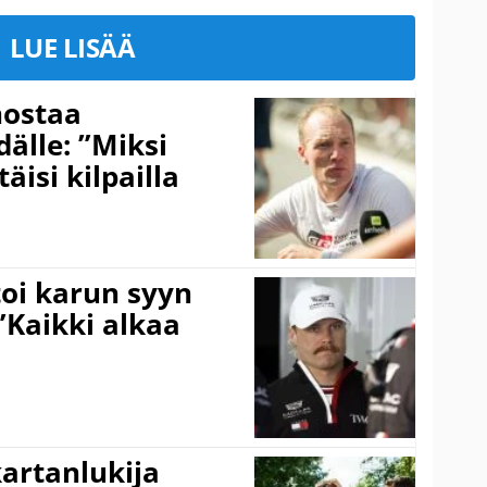
LUE LISÄÄ
nostaa
älle: ”Miksi
äisi kilpailla
toi karun syyn
”Kaikki alkaa
kartanlukija