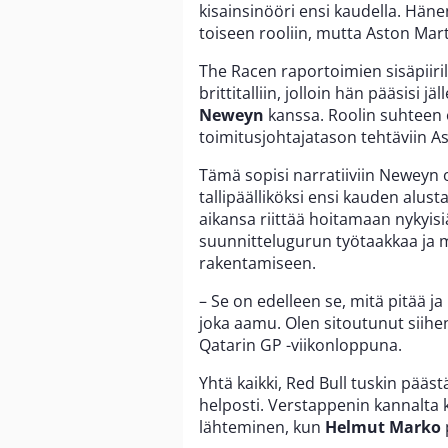
kisainsinööri ensi kaudella. Häne
toiseen rooliin, mutta Aston Marti
The Racen raportoimien sisäpiir
brittitalliin, jolloin hän pääsisi
Neweyn
kanssa. Roolin suhteen o
toimitusjohtajatason tehtäviin A
Tämä sopisi narratiiviin Neweyn 
tallipäälliköksi ensi kauden alus
aikansa riittää hoitamaan nykyis
suunnittelugurun työtaakkaa ja 
rakentamiseen.
– Se on edelleen se, mitä pitää 
joka aamu. Olen sitoutunut siihen
Qatarin GP -viikonloppuna.
Yhtä kaikki, Red Bull tuskin pää
helposti. Verstappenin kannalta 
lähteminen, kun
Helmut Marko