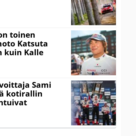
on toinen
amoto Katsuta
 kuin Kalle
voittaja Sami
ä kotirallin
ntuivat