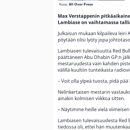
Kuva:
All Over Press
Max Verstappenin pitkäaikaine
Lambiase on vaihtamassa talli
Julkaisun mukaan kilpaileva leiri As
pöytään olisi lyöty jopa johtotas
Lambiasen tulevaisuutta Red Bull
päättäneen Abu Dhabin GP:n jälke
mestaruudesta vain kahden piste
välillä kuultiin tunteikasta radiov
– Voit olla ylpeä tuosta, pidä pää
Nelinkertaisen mestarin vastaukses
ainakin kolmisen viikkoa sitten.
– Näytimme heille vielä viimeise
Lambiasen tulevaisuudesta Red Bu
tiedossa oli, ettei hän muutenka