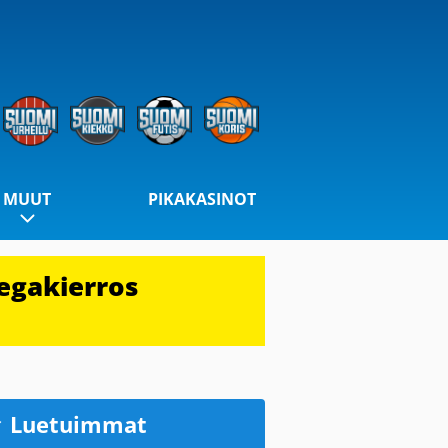
MUUT
PIKAKASINOT
egakierros
Luetuimmat