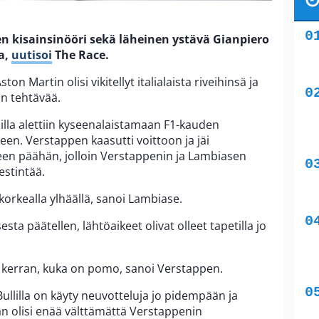
n kisainsinööri sekä läheinen ystävä Gianpiero
a,
uutisoi
The Race.
ton Martin olisi vikitellyt italialaista riveihinsä ja
on tehtävää.
illa alettiin kyseenalaistamaan F1-kauden
en. Verstappen kaasutti voittoon ja jäi
en päähän, jolloin Verstappenin ja Lambiasen
iestintää.
 korkealla ylhäällä, sanoi Lambiase.
ta päätellen, lähtöaikeet olivat olleet tapetilla jo
n kerran, kuka on pomo, sanoi Verstappen.
llilla on käyty neuvotteluja jo pidempään ja
an olisi enää välttämättä Verstappenin