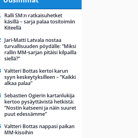
Ralli SM:n ratkaisuhetket
käsillä – sarja palaa tositoimiin
Kiteellä
Jari-Matti Latvala nostaa
turvallisuuden pöydälle: ”Miksi
rallin MM-sarjan pitäisi kilpailla
siellä?”
Valtteri Bottas kertoi karun
syyn keskeytyksilleen – ”Kaikki
alkaa palaa”
Sebastien Ogierin kartanlukija
kertoo pysäyttävistä hetkistä:
”Nostin katseeni ja näin suuret
puut edessämme”
Valtteri Bottas nappasi paikan
MM-kisoihin