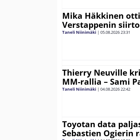
Mika Häkkinen ott
Verstappenin siirt
Taneli Niinimäki
|
05.08.2026
23:31
Thierry Neuville kr
MM-rallia – Sami Paj
Taneli Niinimäki
|
04.08.2026
22:42
Toyotan data paljas
Sebastien Ogierin 