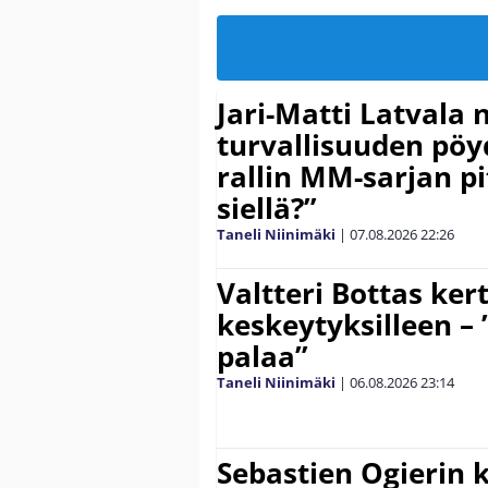
Jari-Matti Latvala 
turvallisuuden pöyd
rallin MM-sarjan pit
siellä?”
Taneli Niinimäki
|
07.08.2026
22:26
Valtteri Bottas ker
keskeytyksilleen – 
palaa”
Taneli Niinimäki
|
06.08.2026
23:14
Sebastien Ogierin 