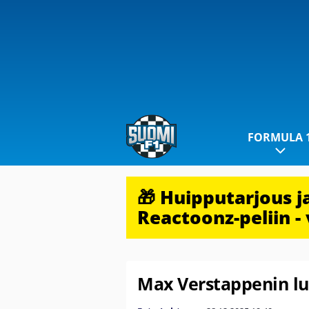
FORMULA 
🎁 Huipputarjous 
Reactoonz-peliin - 
Max Verstappenin lu