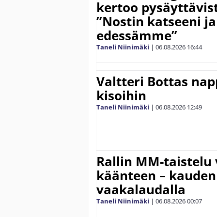
kertoo pysäyttävist
”Nostin katseeni j
edessämme”
Taneli Niinimäki
|
06.08.2026
16:44
Valtteri Bottas na
kisoihin
Taneli Niinimäki
|
06.08.2026
12:49
Rallin MM-taistelu 
käänteen – kauden
vaakalaudalla
Taneli Niinimäki
|
06.08.2026
00:07