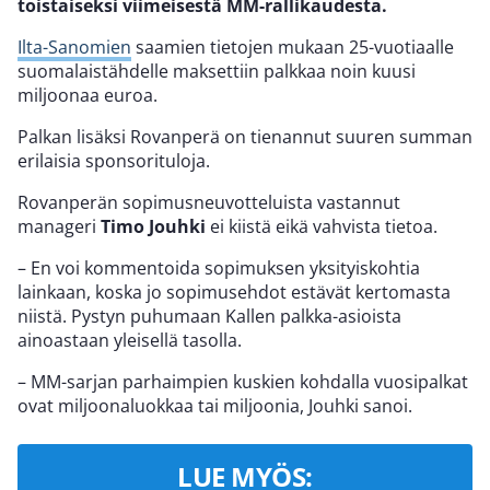
toistaiseksi viimeisestä MM-rallikaudesta.
Ilta-Sanomien
saamien tietojen mukaan 25-vuotiaalle
suomalaistähdelle maksettiin palkkaa noin kuusi
miljoonaa euroa.
Palkan lisäksi Rovanperä on tienannut suuren summan
erilaisia sponsorituloja.
Rovanperän sopimusneuvotteluista vastannut
manageri
Timo
Jouhki
ei kiistä eikä vahvista tietoa.
– En voi kommentoida sopimuksen yksityiskohtia
lainkaan, koska jo sopimusehdot estävät kertomasta
niistä. Pystyn puhumaan Kallen palkka-asioista
ainoastaan yleisellä tasolla.
– MM-sarjan parhaimpien kuskien kohdalla vuosipalkat
ovat miljoonaluokkaa tai miljoonia, Jouhki sanoi.
LUE MYÖS: