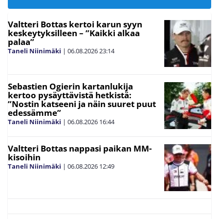
Valtteri Bottas kertoi karun syyn
keskeytyksilleen – ”Kaikki alkaa
palaa”
Taneli Niinimäki
|
06.08.2026
23:14
Sebastien Ogierin kartanlukija
kertoo pysäyttävistä hetkistä:
”Nostin katseeni ja näin suuret puut
edessämme”
Taneli Niinimäki
|
06.08.2026
16:44
Valtteri Bottas nappasi paikan MM-
kisoihin
Taneli Niinimäki
|
06.08.2026
12:49