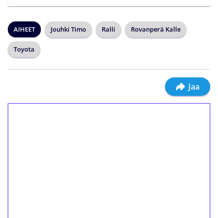
AIHEET
Jouhki Timo
Ralli
Rovanperä Kalle
Toyota
Jaa
1€ = 10€ arvosta
ilmaiskierroksia ilman
kierrätystä!
Talleta 1€
Saat heti 50 ilmaiskierrosta Tuohi 1000 -
peliin (arvo 0,20€ per kierros)!