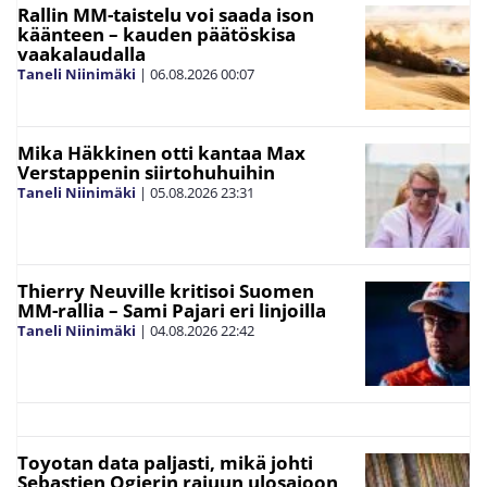
Rallin MM-taistelu voi saada ison
käänteen – kauden päätöskisa
vaakalaudalla
Taneli Niinimäki
|
06.08.2026
00:07
Mika Häkkinen otti kantaa Max
Verstappenin siirtohuhuihin
Taneli Niinimäki
|
05.08.2026
23:31
Thierry Neuville kritisoi Suomen
MM-rallia – Sami Pajari eri linjoilla
Taneli Niinimäki
|
04.08.2026
22:42
Toyotan data paljasti, mikä johti
Sebastien Ogierin rajuun ulosajoon