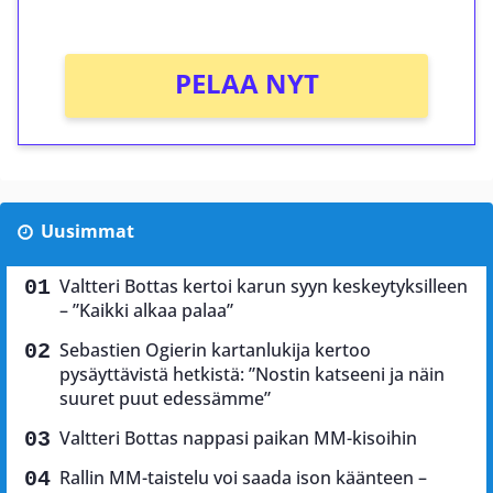
Ei kierrätysvaatimusta!
PELAA NYT
Uusimmat
Valtteri Bottas kertoi karun syyn keskeytyksilleen
– ”Kaikki alkaa palaa”
Sebastien Ogierin kartanlukija kertoo
pysäyttävistä hetkistä: ”Nostin katseeni ja näin
suuret puut edessämme”
Valtteri Bottas nappasi paikan MM-kisoihin
Rallin MM-taistelu voi saada ison käänteen –