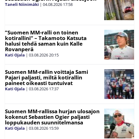
Taneli Niinimäki
|
04.08.2026
17:58
”Suomen MM-ralli on toinen
kotirallini” – Takamoto Katsuta
halusi tehdä saman kuin Kalle
Rovanperä
Kati Ojala
|
03.08.2026
20:15
Suomen MM-rallin voittaja Sami
Pajari paljasti, miltä kotirallin
paineet oikeasti tuntuivat
Kati Ojala
|
03.08.2026
17:37
Suomen MM-rallissa hurjan ulosajon
kokenut Sebastien Ogier paljasti
loppukauden suunnitelmansa
Kati Ojala
|
03.08.2026
15:59