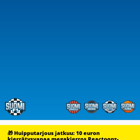
🎁 Huipputarjous jatkuu: 10 euron
kierrätysvapaa megakierros Reactoonz-