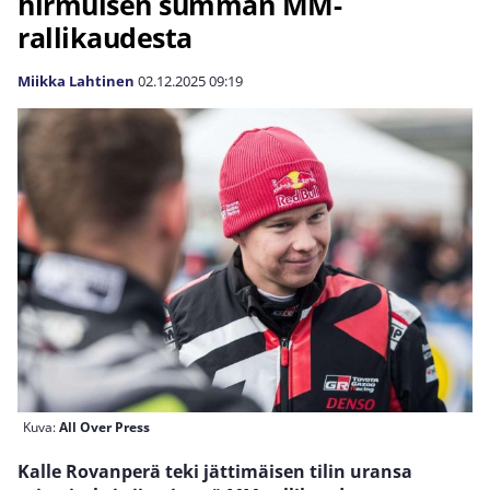
hirmuisen summan MM-
rallikaudesta
Miikka Lahtinen
02.12.2025
09:19
Kuva:
All Over Press
Kalle Rovanperä teki jättimäisen tilin uransa