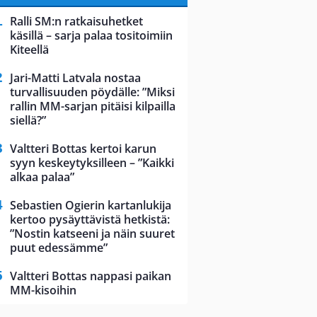
Ralli SM:n ratkaisuhetket
käsillä – sarja palaa tositoimiin
Kiteellä
Jari-Matti Latvala nostaa
turvallisuuden pöydälle: ”Miksi
rallin MM-sarjan pitäisi kilpailla
siellä?”
Valtteri Bottas kertoi karun
syyn keskeytyksilleen – ”Kaikki
alkaa palaa”
Sebastien Ogierin kartanlukija
kertoo pysäyttävistä hetkistä:
”Nostin katseeni ja näin suuret
puut edessämme”
Valtteri Bottas nappasi paikan
MM-kisoihin