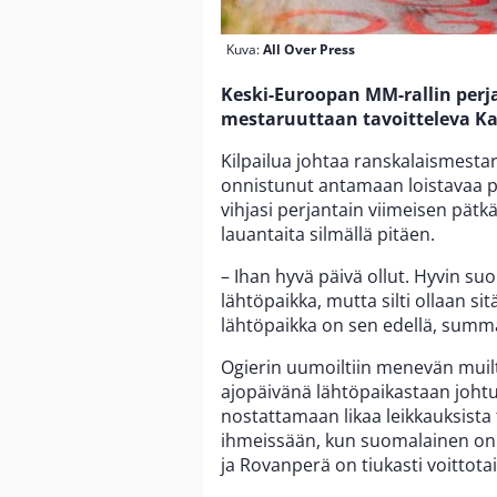
Kuva:
All Over Press
Keski-Euroopan MM-rallin perj
mestaruuttaan tavoitteleva Ka
Kilpailua johtaa ranskalaismesta
onnistunut antamaan loistavaa pa
vihjasi perjantain viimeisen pätkä
lauantaita silmällä pitäen.
– Ihan hyvä päivä ollut. Hyvin suo
lähtöpaikka, mutta silti ollaan s
lähtöpaikka on sen edellä, summ
Ogierin uumoiltiin menevän muil
ajopäivänä lähtöpaikastaan johtu
nostattamaan likaa leikkauksista 
ihmeissään, kun suomalainen on 
ja Rovanperä on tiukasti voittot