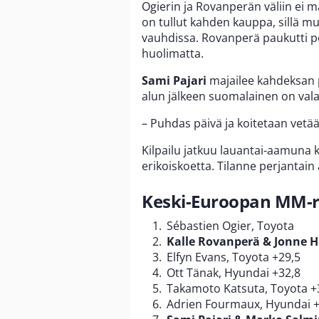
Ogierin ja Rovanperän väliin ei 
on tullut kahden kauppa, sillä m
vauhdissa. Rovanperä paukutti p
huolimatta.
Sami Pajari
majailee kahdeksan 
alun jälkeen suomalainen on valah
– Puhdas päivä ja koitetaan ve
Kilpailu jatkuu lauantai-aamuna 
erikoiskoetta. Tilanne perjantain 
Keski-Euroopan MM-ral
Sébastien Ogier, Toyota
Kalle Rovanperä & Jonne H
Elfyn Evans, Toyota +29,5
Ott Tänak, Hyundai +32,8
Takamoto Katsuta, Toyota +
Adrien Fourmaux, Hyundai +