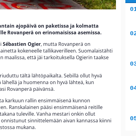
antain ajopäivä on paketissa ja kolmatta
lle Rovanperä on erinomaisissa asemissa.
ri
Sébastien Ogier
, mutta Rovanperä on
inetta kokeneelle tallikaverilleen. Suomalaistähti
n maalissa, että jäi tarkoituksella Ogierin taakse
riuduttu tältä lähtöpaikalta. Sebillä ollut hyvä
itä lähellä ja huomenna on hyvä lähteä, kun
asi Rovanperä päivänsä.
ta karkuun rallin ensimmäisenä kunnon
en. Ranskalainen pääsi ensimmäisenä reitille
takana tuleville. Vanha mestari onkin ollut
onnistunut sinnittelemään aivan kannassa kiinni
aistossa mukana.