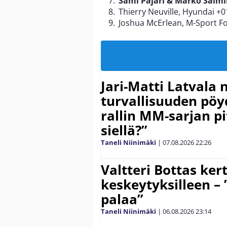
Sami Pajari & Marko Salmi
Thierry Neuville, Hyundai +0
Joshua McErlean, M-Sport Fo
Jari-Matti Latvala 
turvallisuuden pöyd
rallin MM-sarjan pit
siellä?”
Taneli Niinimäki
|
07.08.2026
22:26
Valtteri Bottas ker
keskeytyksilleen – 
palaa”
Taneli Niinimäki
|
06.08.2026
23:14