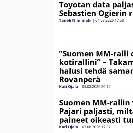
Toyotan data paljas
Sebastien Ogierin 
Taneli Niinimäki
|
04.08.2026
17:58
”Suomen MM-ralli 
kotirallini” – Tak
halusi tehdä saman
Rovanperä
Kati Ojala
|
03.08.2026
20:15
Suomen MM-rallin 
Pajari paljasti, milt
paineet oikeasti tu
Kati Ojala
|
03.08.2026
17:37