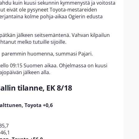
mahdu kuin kuusi sekunnin kymmenystä ja voitosta
uut eivät ole pysyneet Toyota-mestareiden
erjantaina kolme pohja-aikaa Ogierin edusta
pätkän jälkeen seitsemäntenä. Vahvan kilpailun
tanut melko tutuille sijoille.
tää paremmin huomenna, summasi Pajari.
kello 09:15 Suomen aikaa. Ohjelmassa on kuusi
ajopäivän jälkeen alla.
lin tilanne, EK 8/18
alttunen, Toyota +0,6
35,7
46,1