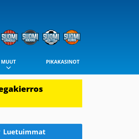
MUUT
PIKAKASINOT
egakierros
Luetuimmat