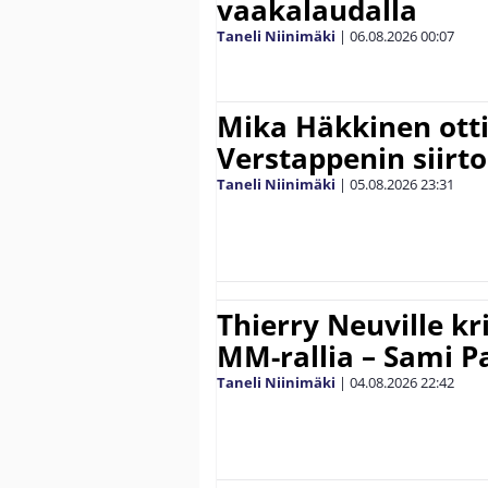
vaakalaudalla
Taneli Niinimäki
|
06.08.2026
00:07
Mika Häkkinen ott
Verstappenin siirt
Taneli Niinimäki
|
05.08.2026
23:31
Thierry Neuville kr
MM-rallia – Sami Paj
Taneli Niinimäki
|
04.08.2026
22:42