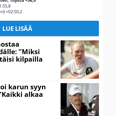
nen, Toyota +56,0
1:55,8
rd +02:50,2
LUE LISÄÄ
nostaa
älle: ”Miksi
äisi kilpailla
toi karun syyn
”Kaikki alkaa