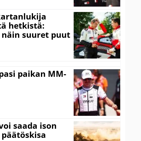
kartanlukija
ä hetkistä:
a näin suuret puut
ppasi paikan MM-
voi saada ison
 päätöskisa