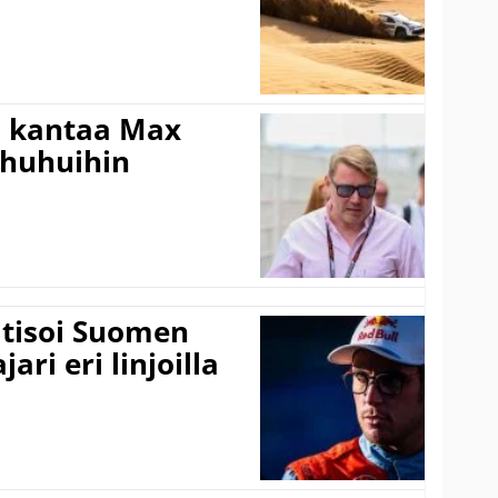
i kantaa Max
ohuhuihin
itisoi Suomen
ari eri linjoilla