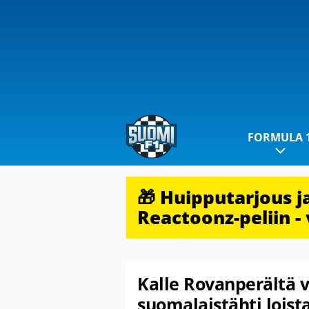
FORMULA 
🎁 Huipputarjous 
Reactoonz-peliin - 
Kalle Rovanperältä 
suomalaistähti loist