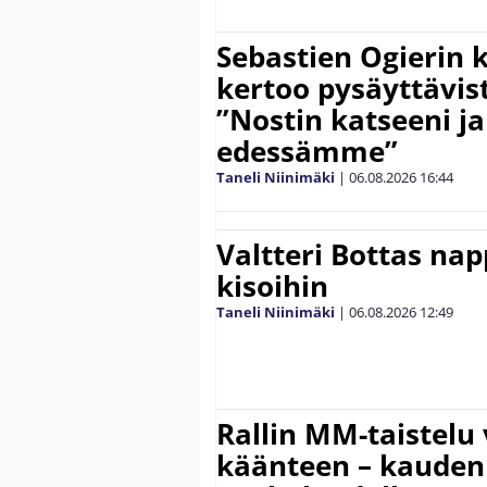
Sebastien Ogierin 
kertoo pysäyttävist
”Nostin katseeni j
edessämme”
Taneli Niinimäki
|
06.08.2026
16:44
Valtteri Bottas na
kisoihin
Taneli Niinimäki
|
06.08.2026
12:49
Rallin MM-taistelu 
käänteen – kauden