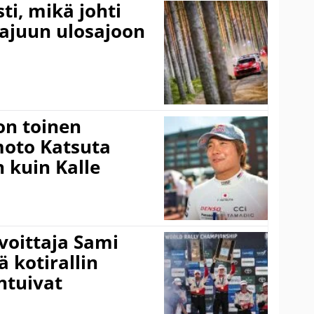
ti, mikä johti
rajuun ulosajoon
on toinen
amoto Katsuta
 kuin Kalle
voittaja Sami
ä kotirallin
ntuivat