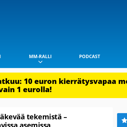
1
MM-RALLI
PODCAST
jatkuu: 10 euron kierrätysvapaa m
vain 1 eurolla!
väkevää tekemistä –
avissa asemissa