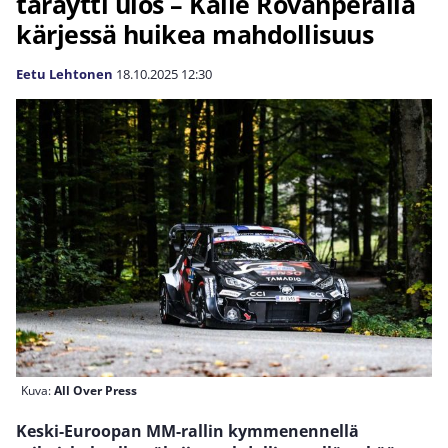
täräytti ulos – Kalle Rovanperällä
kärjessä huikea mahdollisuus
Eetu Lehtonen
18.10.2025
12:30
Kuva:
All Over Press
Keski-Euroopan MM-rallin kymmenennellä