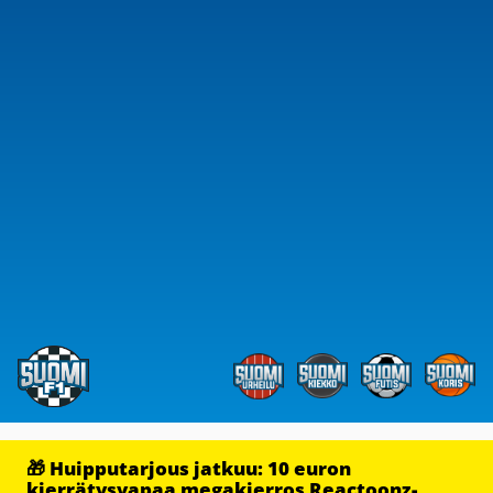
🎁 Huipputarjous jatkuu: 10 euron
kierrätysvapaa megakierros Reactoonz-