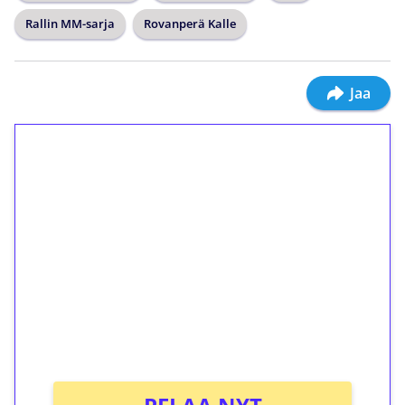
Rallin MM-sarja
Rovanperä Kalle
Jaa
1€ = 10€ arvosta
ilmaiskierroksia ilman
kierrätystä!
Talleta 1€
Saat heti 50 ilmaiskierrosta Tuohi 1000 -
peliin (arvo 0,20€ per kierros)!
Ei kierrätysvaatimusta!