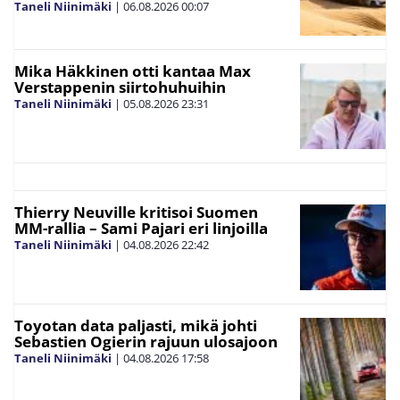
Taneli Niinimäki
|
06.08.2026
00:07
Mika Häkkinen otti kantaa Max
Verstappenin siirtohuhuihin
Taneli Niinimäki
|
05.08.2026
23:31
Thierry Neuville kritisoi Suomen
MM-rallia – Sami Pajari eri linjoilla
Taneli Niinimäki
|
04.08.2026
22:42
Toyotan data paljasti, mikä johti
Sebastien Ogierin rajuun ulosajoon
Taneli Niinimäki
|
04.08.2026
17:58