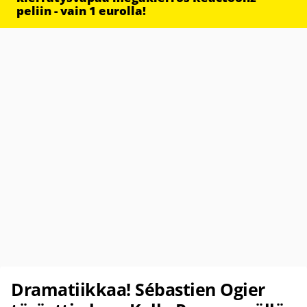
peliin - vain 1 eurolla!
Dramatiikkaa! Sébastien Ogier