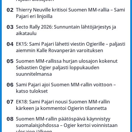
Thierry Neuville kritisoi Suomen MM-rallia – Sami
Pajari eri linjoilla
Secto Rally 2026: Sunnuntain lähtöjärjestys ja
aikataulu
EK15: Sami Pajari lähetti viestin Ogierille – paljasti
aiemmin Kalle Rovanperän varoituksen
Suomen MM-rallissa hurjan ulosajon kokenut
Sebastien Ogier paljasti loppukauden
suunnitelmansa
Sami Pajari ajoi Suomen MM-rallin voittoon –
katso tulokset
EK18: Sami Pajari nousi Suomen MM-rallin
kärkeen ja kommentoi Ogierin tilannetta
Suomen MM-rallin päätöspäivä käynnistyy
suomalaisjohdossa – Ogier kertoi voinnistaan
ulosajon jälkeen