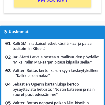
PELAA NYT
Uusimmat
Ralli SM:n ratkaisuhetket käsillä – sarja palaa
tositoimiin Kiteellä
Jari-Matti Latvala nostaa turvallisuuden pöydälle:
”Miksi rallin MM-sarjan pitäisi kilpailla siellä?”
Valtteri Bottas kertoi karun syyn keskeytyksilleen
– ”Kaikki alkaa palaa”
Sebastien Ogierin kartanlukija kertoo
pysäyttävistä hetkistä: ”Nostin katseeni ja näin
suuret puut edessämme”
Valtteri Bottas nappasi paikan MM-kisoihin