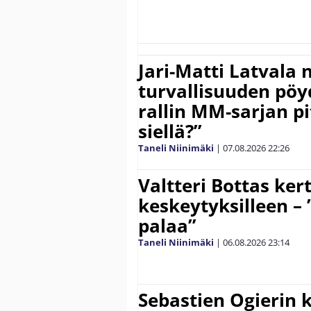
Jari-Matti Latvala 
turvallisuuden pöyd
rallin MM-sarjan pit
siellä?”
Taneli Niinimäki
|
07.08.2026
22:26
Valtteri Bottas ker
keskeytyksilleen – 
palaa”
Taneli Niinimäki
|
06.08.2026
23:14
Sebastien Ogierin 