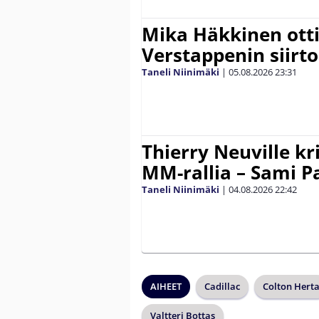
Mika Häkkinen ott
Verstappenin siirt
Taneli Niinimäki
|
05.08.2026
23:31
Thierry Neuville kr
MM-rallia – Sami Paj
Taneli Niinimäki
|
04.08.2026
22:42
AIHEET
Cadillac
Colton Hert
Valtteri Bottas