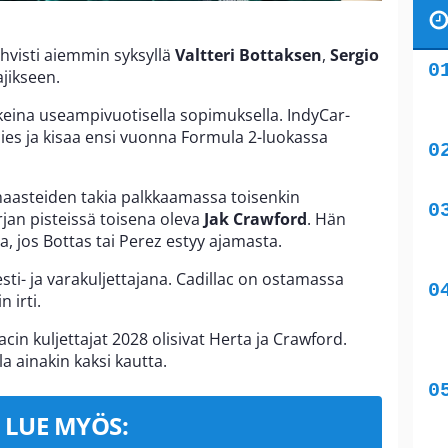
ahvisti aiemmin syksyllä
Valtteri Bottaksen
,
Sergio
ajikseen.
skeina useampivuotisella sopimuksella. IndyCar-
ies ja kisaa ensi vuonna Formula 2-luokassa
haasteiden takia palkkaamassa toisenkin
jan pisteissä toisena oleva
Jak Crawford
. Hän
sa, jos Bottas tai Perez estyy ajamasta.
sti- ja varakuljettajana. Cadillac on ostamassa
 irti.
acin kuljettajat 2028 olisivat Herta ja Crawford.
la ainakin kaksi kautta.
LUE MYÖS: