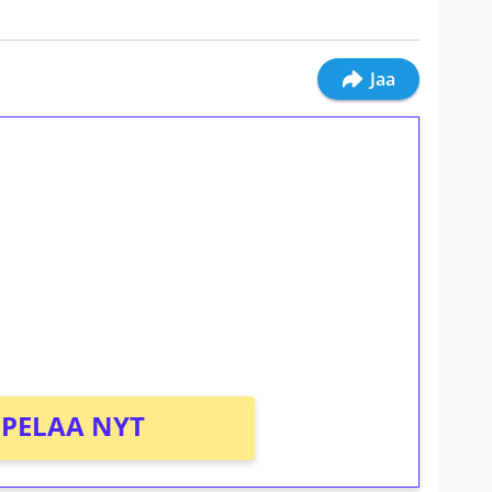
Jaa
ilmaiskierroksia ilman
osta Tuohi 1000 -peliin (arvo 0,20€ per
PELAA NYT