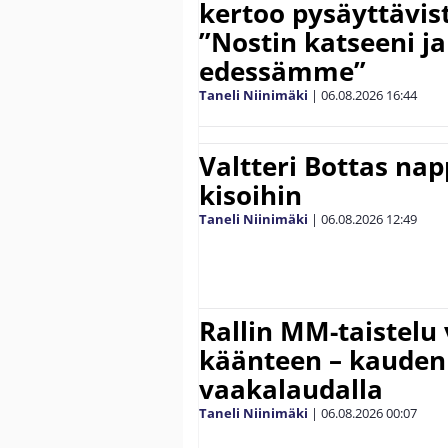
kertoo pysäyttävist
”Nostin katseeni j
edessämme”
Taneli Niinimäki
|
06.08.2026
16:44
Valtteri Bottas na
kisoihin
Taneli Niinimäki
|
06.08.2026
12:49
Rallin MM-taistelu 
käänteen – kauden
vaakalaudalla
Taneli Niinimäki
|
06.08.2026
00:07