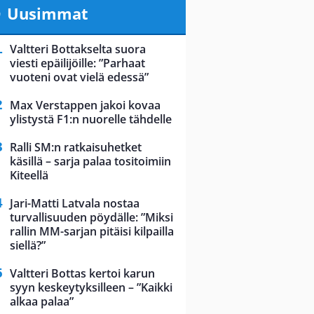
Uusimmat
Valtteri Bottakselta suora
viesti epäilijöille: ”Parhaat
vuoteni ovat vielä edessä”
Max Verstappen jakoi kovaa
ylistystä F1:n nuorelle tähdelle
Ralli SM:n ratkaisuhetket
käsillä – sarja palaa tositoimiin
Kiteellä
Jari-Matti Latvala nostaa
turvallisuuden pöydälle: ”Miksi
rallin MM-sarjan pitäisi kilpailla
siellä?”
Valtteri Bottas kertoi karun
syyn keskeytyksilleen – ”Kaikki
alkaa palaa”