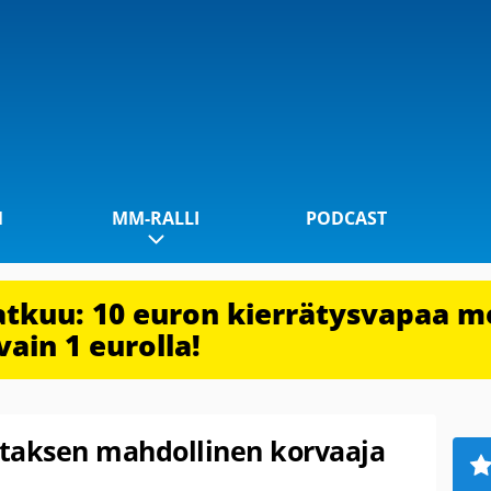
1
MM-RALLI
PODCAST
jatkuu: 10 euron kierrätysvapaa m
vain 1 eurolla!
ottaksen mahdollinen korvaaja