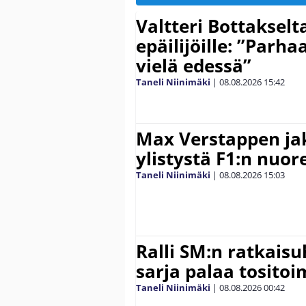
Valtteri Bottakselt
epäilijöille: ”Parha
vielä edessä”
Taneli Niinimäki
|
08.08.2026
15:42
Max Verstappen ja
ylistystä F1:n nuore
Taneli Niinimäki
|
08.08.2026
15:03
Ralli SM:n ratkaisu
sarja palaa tositoim
Taneli Niinimäki
|
08.08.2026
00:42