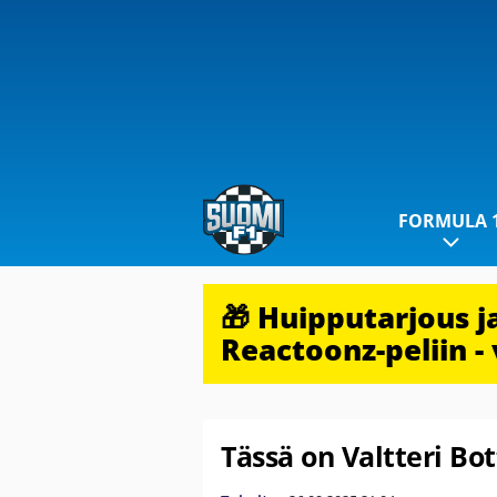
FORMULA 
🎁 Huipputarjous 
Reactoonz-peliin - 
Tässä on Valtteri B