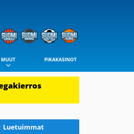
MUUT
PIKAKASINOT
egakierros
Luetuimmat