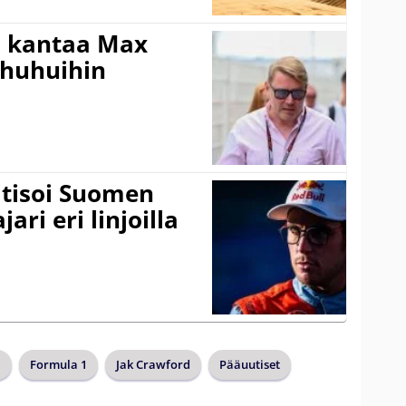
i kantaa Max
ohuhuihin
itisoi Suomen
ari eri linjoilla
a
Formula 1
Jak Crawford
Pääuutiset