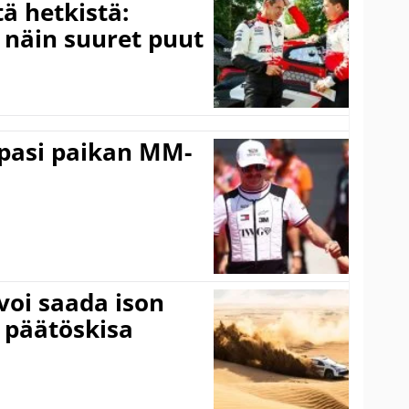
ä hetkistä:
a näin suuret puut
ppasi paikan MM-
voi saada ison
 päätöskisa