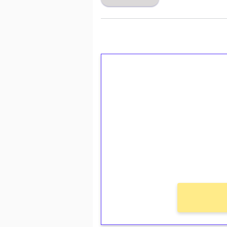
1€ = 10€ arvosta 
kierrätystä!
Talleta 1€
Saat heti 50 ilmaiskierr
kierros)!
Ei kierrätysvaatimusta!