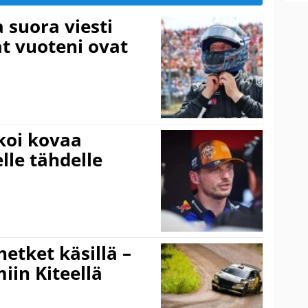
a suora viesti
at vuoteni ovat
koi kovaa
lle tähdelle
hetket käsillä –
iin Kiteellä