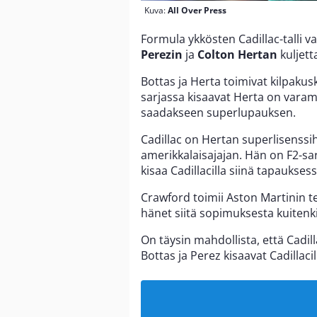
Kuva:
All Over Press
Formula ykkösten Cadillac-talli v
Perezin
ja
Colton Hertan
kuljett
Bottas ja Herta toimivat kilpaku
sarjassa kisaavat Herta on varam
saadakseen superlupauksen.
Cadillac on Hertan superlisenssi
amerikkalaisajajan. Hän on F2-sar
kisaa Cadillacilla siinä tapaukses
Crawford toimii Aston Martinin te
hänet siitä sopimuksesta kuitenkin
On täysin mahdollista, että Cadill
Bottas ja Perez kisaavat Cadillacil