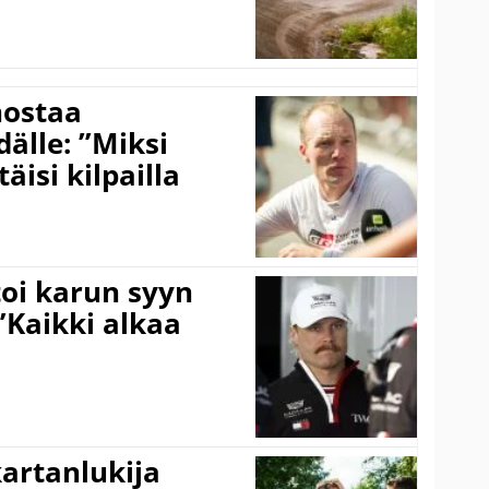
nostaa
älle: ”Miksi
äisi kilpailla
toi karun syyn
”Kaikki alkaa
kartanlukija